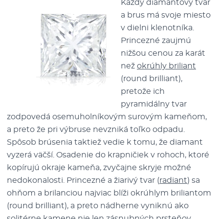
Každý diamantový tvar
a brus má svoje miesto
v dielni klenotníka.
Princezné zaujmú
nižšou cenou za karát
než
okrúhly briliant
(round brilliant),
pretože ich
pyramidálny tvar
zodpovedá osemuholníkovým surovým kameňom,
a preto že pri výbruse nevzniká toľko odpadu.
Spôsob brúsenia taktiež vedie k tomu, že diamant
vyzerá väčší. Osadenie do krapničiek v rohoch, ktoré
kopírujú okraje kameňa, zvyčajne skryje možné
nedokonalosti. Princezné a žiarivý tvar (
radiant
) sa
ohňom a brilanciou najviac blíži okrúhlym briliantom
(round brilliant), a preto nádherne vyniknú ako
solitérne kamene nie len
zásnubných prsteňov
.