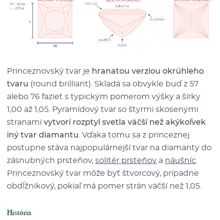
Princeznovský tvar je
hranatou verziou okrúhleho
tvaru
(round brilliant). Skladá sa obvykle buď z 57
alebo 76 faziet s typickým pomerom výšky a šírky
1,00 až 1,05. Pyramídový tvar so štyrmi skosenými
stranami
vytvorí rozptyl svetla väčší než akýkoľvek
iný tvar diamantu
. Vďaka tomu sa z princeznej
postupne stáva najpopulárnejší tvar na diamanty do
zásnubných prsteňov,
solitér prsteňov
a
náušníc
.
Princeznovský tvar môže byť štvorcový, prípadne
obdĺžnikový, pokiaľ má pomer strán väčší než 1,05.
História