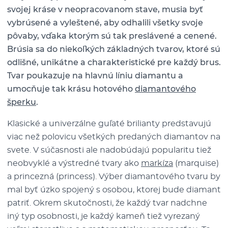
svojej kráse v neopracovanom stave, musia byť
vybrúsené a vyleštené, aby odhalili všetky svoje
pôvaby, vďaka ktorým sú tak preslávené a cenené.
Brúsia sa do niekoľkých základných tvarov, ktoré sú
odlišné, unikátne a charakteristické pre každý brus.
Tvar poukazuje na hlavnú líniu diamantu a
umocňuje tak krásu hotového
diamantového
šperku
.
Klasické a univerzálne guľaté brilianty predstavujú
viac než polovicu všetkých predaných diamantov na
svete. V súčasnosti ale nadobúdajú popularitu tiež
neobvyklé a výstredné tvary ako
markíza
(marquise)
a princezná (princess). Výber diamantového tvaru by
mal byť úzko spojený s osobou, ktorej bude diamant
patriť. Okrem skutočnosti, že každý tvar nadchne
iný typ osobnosti, je každý kameň tiež vyrezaný