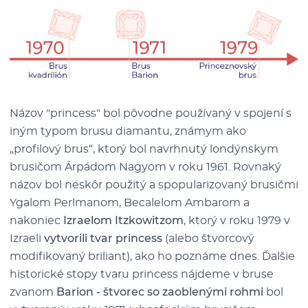
Názov "princess" bol pôvodne používaný v spojení s
iným typom brusu diamantu, známym ako
„profilový brus“, ktorý bol navrhnutý londýnskym
brusičom Árpádom Nagyom v roku 1961. Rovnaký
názov bol neskôr použitý a spopularizovaný brusičmi
Ygalom Perlmanom, Becalelom Ambarom a
nakoniec
Izraelom Itzkowitzom
, ktorý v roku 1979 v
Izraeli
vytvorili tvar princess
(alebo štvorcový
modifikovaný briliant), ako ho poznáme dnes. Ďalšie
historické stopy tvaru princess nájdeme v bruse
zvanom
Barion - štvorec so zaoblenými rohmi
bol