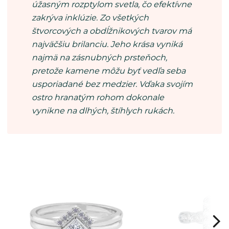
úžasným rozptylom svetla, čo efektívne
zakrýva inklúzie. Zo všetkých
štvorcových a obdĺžnikových tvarov má
najväčšiu brilanciu. Jeho krása vyniká
najmä na zásnubných prsteňoch,
pretože kamene môžu byť vedľa seba
usporiadané bez medzier. Vďaka svojím
ostro hranatým rohom dokonale
vynikne na dlhých, štíhlych rukách.