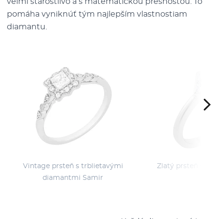
veľmi starostlivo a s matematickou presnosťou. To
pomáha vyniknúť tým najlepším vlastnostiam
diamantu.
Vintage prsteň s trblietavými
Zlatý prsteň s pr
diamantmi Samir
Eri