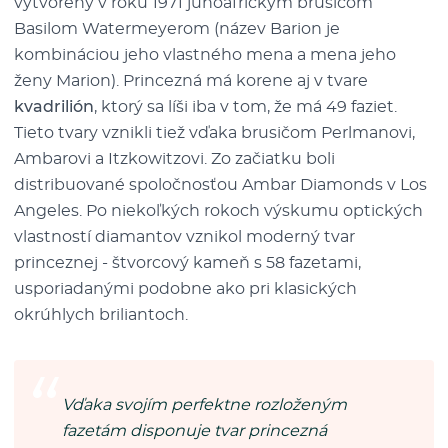
vytvorený v roku 1971 juhoafrickým brusičom
Basilom Watermeyerom (název Barion je
kombináciou jeho vlastného mena a mena jeho
ženy Marion). Princezná má korene aj v tvare
kvadrilión
, ktorý sa líši iba v tom, že má 49 faziet.
Tieto tvary vznikli tiež vďaka brusičom Perlmanovi,
Ambarovi a Itzkowitzovi. Zo začiatku boli
distribuované spoločnosťou Ambar Diamonds v Los
Angeles. Po niekoľkých rokoch výskumu optických
vlastností diamantov vznikol moderný tvar
princeznej - štvorcový kameň s 58 fazetami,
usporiadanými podobne ako pri klasických
okrúhlych briliantoch.
Vďaka svojím perfektne rozloženým
fazetám disponuje tvar princezná