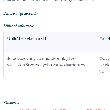
Princess (princezná)
Základné informácie
Unikátne vlastnosti
Faze
Je považovaný za najdokonalejší zo
Obvy
všetkých štvorcových tvarov diamantov.
57 al
76
Vlastnosti