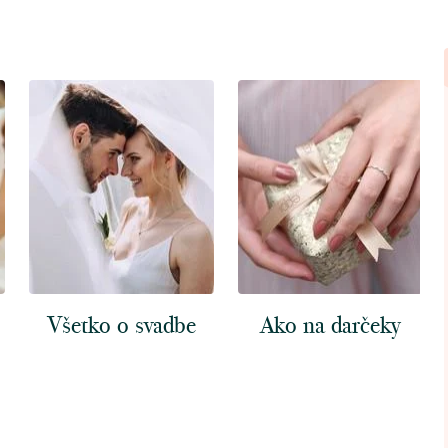
Všetko o svadbe
Ako na darčeky