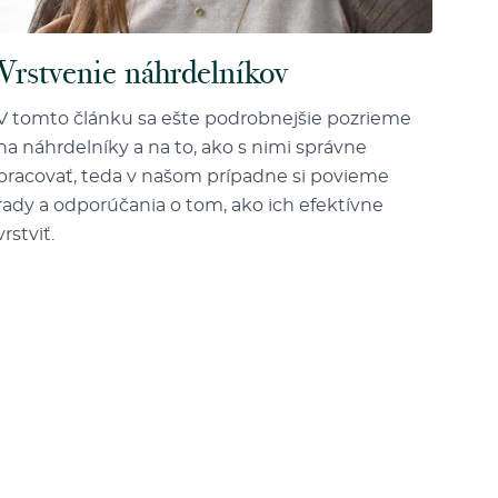
Vrstvenie náhrdelníkov
V tomto článku sa ešte podrobnejšie pozrieme
na náhrdelníky a na to, ako s nimi správne
pracovať, teda v našom prípadne si povieme
rady a odporúčania o tom, ako ich efektívne
vrstviť.