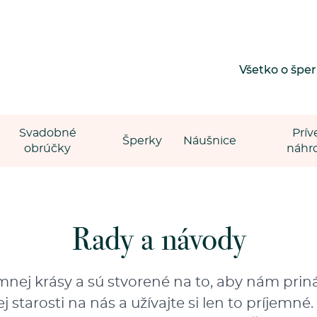
Všetko o špe
Svadobné
Prív
Šperky
Náušnice
obrúčky
náhr
Rady a návody
nej krásy a sú stvorené na to, aby nám prináša
starosti na nás a užívajte si len to príjemné.