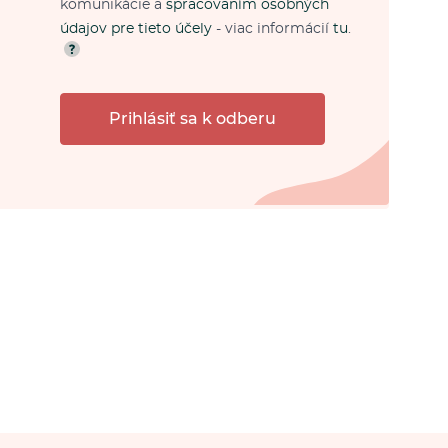
komunikácie a
spracovaním osobných
údajov pre tieto účely
- viac informácií
tu
.
Prihlásiť sa k odberu