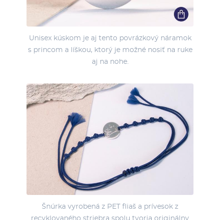
Unisex kúskom je aj tento povrázkový náramok
s princom a líškou, ktorý je možné nosiť na ruke
aj na nohe.
Šnúrka vyrobená z PET fliaš a prívesok z
recyklovaného striebra spolu tvoria originálny