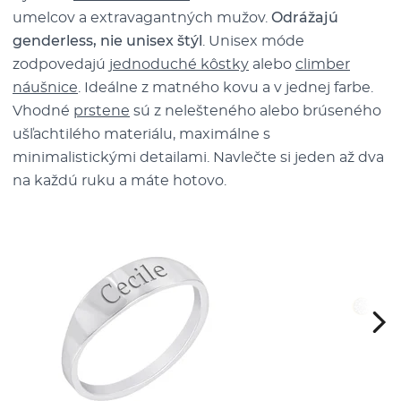
umelcov a extravagantných mužov.
Odrážajú
genderless, nie unisex štýl
. Unisex móde
zodpovedajú
jednoduché kôstky
alebo
climber
náušnice
. Ideálne z matného kovu a v jednej farbe.
Vhodné
prstene
sú z nelešteného alebo brúseného
ušľachtilého materiálu, maximálne s
minimalistickými detailami. Navlečte si jeden až dva
na každú ruku a máte hotovo.