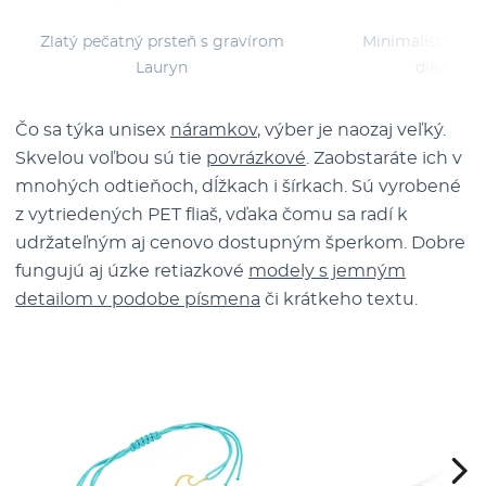
Zlatý pečatný prsteň s gravírom
Minimalistické b
Lauryn
diamantm
Čo sa týka unisex
náramkov
, výber je naozaj veľký.
Skvelou voľbou sú tie
povrázkové
. Zaobstaráte ich v
mnohých odtieňoch, dĺžkach i šírkach. Sú vyrobené
z vytriedených PET fliaš, vďaka čomu sa radí k
udržateľným aj cenovo dostupným šperkom. Dobre
fungujú aj úzke retiazkové
modely s jemným
detailom v podobe písmena
či krátkeho textu.