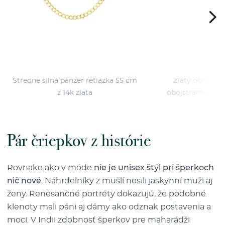
Stredne silná panzer retiazka 55 cm
Zlatý obdĺžnik
z 14k zlata
obojstranným g
Pár čriepkov z histórie
Rovnako ako v móde
nie je unisex štýl pri šperkoch
nič nové
. Náhrdelníky z mušlí nosili jaskynní muži aj
ženy. Renesančné portréty dokazujú, že podobné
klenoty mali páni aj dámy ako odznak postavenia a
moci. V Indii zdobnosť šperkov pre maharádži