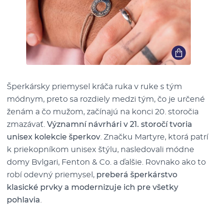
Šperkársky priemysel kráča ruka v ruke s tým
módnym, preto sa rozdiely medzi tým, čo je určené
ženám a čo mužom, začínajú na konci 20. storočia
zmazávať.
Významní návrhári v 21. storočí tvoria
unisex kolekcie šperkov
. Značku Martyre, ktorá patrí
k priekopníkom unisex štýlu, nasledovali módne
domy Bvlgari, Fenton & Co. a ďalšie. Rovnako ako to
robí odevný priemysel,
preberá šperkárstvo
klasické prvky a modernizuje ich pre všetky
pohlavia
.