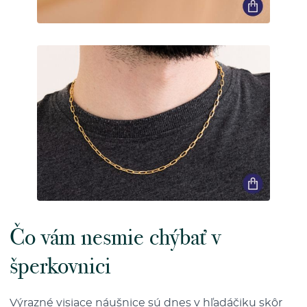
Čo vám nesmie chýbať v
šperkovnici
Výrazné
visiace náušnice
sú dnes v hľadáčiku skôr