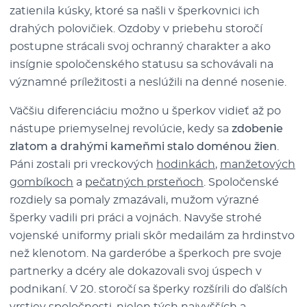
zatienila kúsky, ktoré sa našli v šperkovnici ich
drahých polovičiek. Ozdoby v priebehu storočí
postupne strácali svoj ochranný charakter a ako
insígnie spoločenského statusu sa schovávali na
významné príležitosti a neslúžili na denné nosenie.
Väčšiu diferenciáciu možno u šperkov vidieť až po
nástupe priemyselnej revolúcie, kedy sa
zdobenie
zlatom a drahými kameňmi stalo doménou žien
.
Páni zostali pri vreckových
hodinkách
,
manžetových
gombíkoch
a
pečatných prsteňoch
. Spoločenské
rozdiely sa pomaly zmazávali, mužom výrazné
šperky vadili pri práci a vojnách. Navyše strohé
vojenské uniformy priali skôr medailám za hrdinstvo
než klenotom. Na garderóbe a šperkoch pre svoje
partnerky a dcéry ale dokazovali svoj úspech v
podnikaní. V 20. storočí sa šperky rozšírili do ďalších
vrstiev spoločnosti, nielen tých najvyšších a