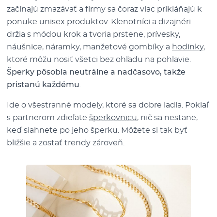
začínajú zmazávať a firmy sa čoraz viac prikláňajú k
ponuke unisex produktov. Klenotníci a dizajnéri
držia s módou krok a tvoria prstene, prívesky,
náušnice, náramky, manžetové gombíky a
hodinky
,
ktoré môžu nosiť všetci bez ohľadu na pohlavie.
Šperky pôsobia neutrálne a nadčasovo, takže
pristanú každému
.
Ide o všestranné modely, ktoré sa dobre ladia. Pokiaľ
s partnerom zdieľate
šperkovnicu
, nič sa nestane,
keď siahnete po jeho šperku. Môžete si tak byť
bližšie a zostať trendy zároveň.