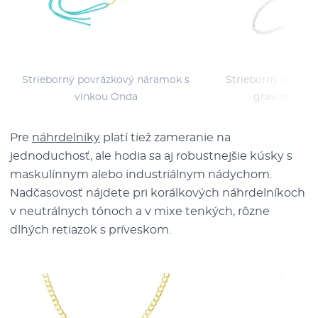
Strieborný povrázkový náramok s
Strieborný náram
vlnkou Onda
gravírom pí
Pre
náhrdelníky
platí tiež zameranie na
jednoduchosť, ale hodia sa aj robustnejšie kúsky s
maskulínnym alebo industriálnym nádychom.
Nadčasovosť nájdete pri korálkových náhrdelníkoch
v neutrálnych tónoch a v mixe tenkých, rôzne
dlhých retiazok s príveskom.