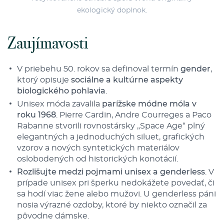
ekologický doplnok.
Zaujímavosti
V priebehu 50. rokov sa definoval termín
gender
,
ktorý opisuje
sociálne a kultúrne aspekty
biologického pohlavia
.
Unisex móda zavalila
parížske módne móla v
roku 1968
. Pierre Cardin, Andre Courreges a Paco
Rabanne stvorili rovnostársky „Space Age“ plný
elegantných a jednoduchých siluet, grafických
vzorov a nových syntetických materiálov
oslobodených od historických konotácií.
Rozlišujte medzi pojmami unisex a genderless
. V
prípade unisex pri šperku nedokážete povedať, či
sa hodí viac žene alebo mužovi. U genderless páni
nosia výrazné ozdoby, ktoré by niekto označil za
pôvodne dámske.