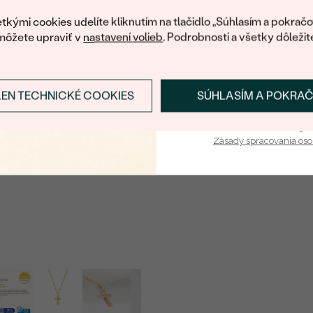
váš prvý ná
tkými cookies udelíte kliknutím na tlačidlo „Súhlasím a pokračo
TVAR
:
môžete upraviť v
nastavení volieb
. Podrobnosti a všetky dôležit
PÔVOD:
LEN TECHNICKÉ COOKIES
SÚHLASÍM A POKRA
Prihlásiť sa a zís
Vaša e-mailová adresa je 
Zásady spracovania os