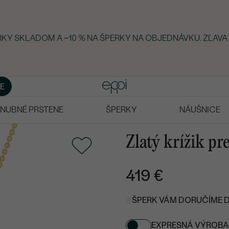
ERKY SKLADOM A −10 % NA ŠPERKY NA OBJEDNÁVKU. ZĽAVA
E
NUBNÉ PRSTENE
ŠPERKY
NÁUŠNICE
Zlatý krížik pr
419 €
ŠPERK VÁM DORUČÍME DO 
EXPRESNÁ VÝROBA