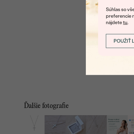
Súhlas so vše
preferencie 
nájdete
tu
.
POUŽIŤ 
Ďalšie fotografie