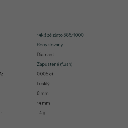
14k žlté zlato 585/1000
Recyklovaný
Diamant
Zapustené (flush)
A:
0.005 ct
Lesklý
8 mm
14 mm
:
1.4 g