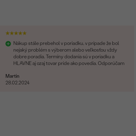
Nákup stále prebehol v poriadku, v prípade že bol
nejaký problém s výberom alebo veľkosťou vždy
dobre poradia. Termíny dodania sú v poriadku a
HLAVNE aj ozaj tovar príde ako povedia. Odporúčam
Martin
28.02.2024