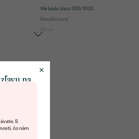
14k biele zlato 585/1000
Recyklovaný
36 cm
0.8 mm
1.1 g
Ankr
me
 zľavu na
Diamant
klenot
1
0,005 ct
objavte svet
1 mm
šperkov Eppi.
ávate. S
ítanie vám
nosti, čo nám
SI
avový kód na
G-H