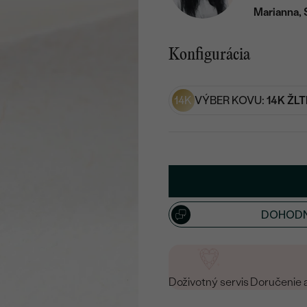
Marianna, 
Konfigurácia
14K
VÝBER KOVU:
14K ŽLT
DOHODN
Doživotný servis
Doručenie 