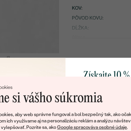
KOV
:
PÔVOD KOVU
:
DĹŽKA
:
ŠÍRKA:
PRIBLIŽNÁ VÁHA:
TYP:
Detaily o osadenom drahoka
Získajte 10 %
DRUH:
svoj prvý 
ookies
POČET:
e si vášho súkromia
KARÁTOVÁ VÁHA
:
Pridajte sa k nám a 
ROZMERY:
poctivo vyrábaných 
okies, aby web správne fungoval a bol bezpečný tak, ako očak
Ako darček na priv
om ich využívame aj na personalizáciu reklám a analýzu návštev
ČISTOTA
:
obratom pošleme zľ
ylepšovať. Pozrite sa, ako
Google spracováva osobné údaje
.
FARBA
: