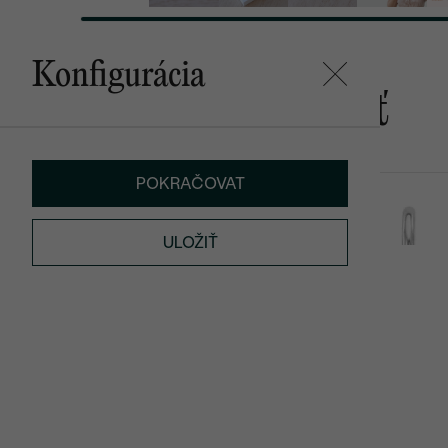
Konfigurácia
Mohlo by sa vám páčiť
POKRAČOVAT
Ibro
Jasmine
od € 139
€ 489
ULOŽIŤ