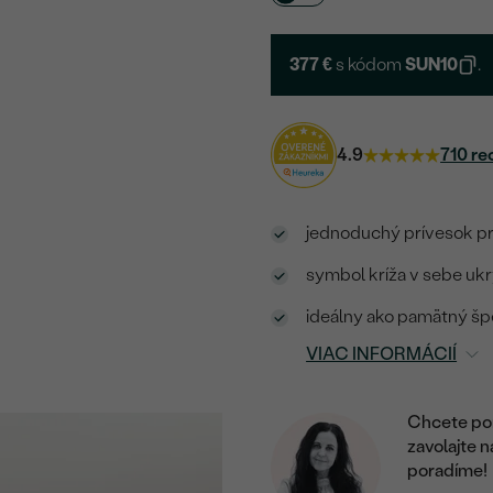
377 €
s kódom
SUN10
.
4.9
710 re
jednoduchý prívesok pr
symbol kríža v sebe u
ideálny ako pamätný špe
VIAC INFORMÁCIÍ
Chcete por
zavolajte 
poradíme!