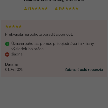
4.9
4.9
Prekvapila ma ochota poradiť a pomôcť.
Úžasná ochota a pomoc pri objednávaní a krásny
výsledok ich práce
žiadna
Dagmar
01.04.2025
Zobraziť celú recenziu