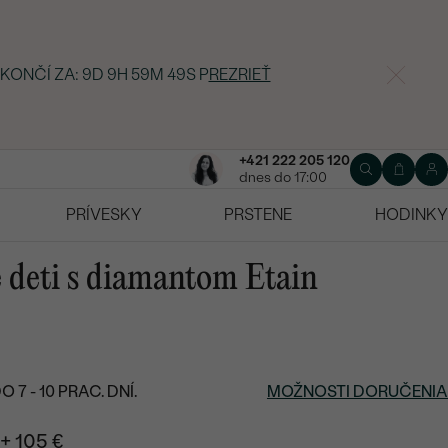
 KONČÍ ZA:
9D 9H 59M 48S
P
REZRIEŤ
+421 222 205 120
dnes do 17:00
PRÍVESKY
PRSTENE
HODINKY
e deti s diamantom Etain
7 - 10 PRAC. DNÍ.
MOŽNOSTI DORUČENIA
+ 105 €