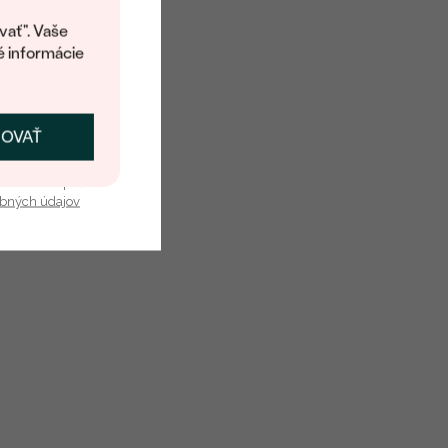
kup.
vať". Vaše
Round
é informácie
Prírodný
ČOVAŤ
kať zľavu
u nás v bezpečí.
obných údajov