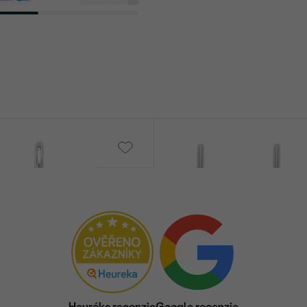
Eugenie
€ 559
Heuréka recenzie
Google recenzie