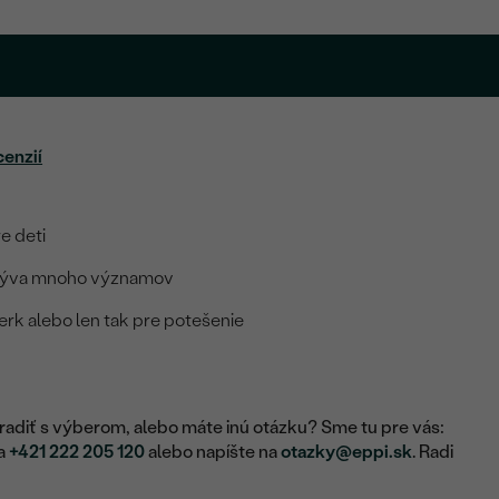
cenzií
e deti
krýva mnoho významov
rk alebo len tak pre potešenie
adiť s výberom, alebo máte inú otázku? Sme tu pre vás:
na
+421 222 205 120
alebo napíšte na
otazky@eppi.sk
. Radi