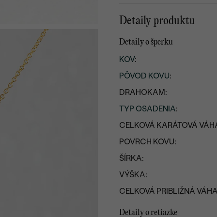
Detaily produktu
Detaily o šperku
KOV
:
PÔVOD KOVU
:
DRAHOKAM:
TYP OSADENIA
:
CELKOVÁ KARÁTOVÁ VÁH
POVRCH KOVU:
ŠÍRKA:
VÝŠKA:
CELKOVÁ PRIBLIŽNÁ VÁHA
Detaily o retiazke