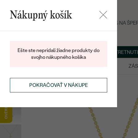
Nákupný košík
LETNÝ BLACK FRIDAY: −25 % NA ŠP
Ešte ste nepridali žiadne produkty do
O NÁS
BLOG
ŠPERKY NA MIERU
DOHODNÚŤ STRETNUTI
svojho nákupného košíka
VÝPREDAJ
SVADOBNÉ OBRÚČKY
ZÁS
POKRAČOVAŤ V NÁKUPE