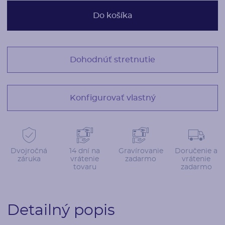
Do košíka
Dohodnúť stretnutie
Konfigurovať vlastný
Dvojročná
14 dní na
Gravírovanie
Doručenie a
záruka
vrátenie
zadarmo
vrátenie
tovaru
zadarmo
Detailný popis