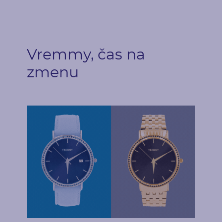
Osadenie lunety
Štýl
Typ
po jednom
krapne
Vremmy, čas na
zmenu
Postranné drahokamy
Druh
Počet
Zafír
72
Karátová váha
Rozmery
0.72 ct
1.25 mm (0.01ct)
Tvar
Farba
Round
Modrá
Pôvod
Prírodný