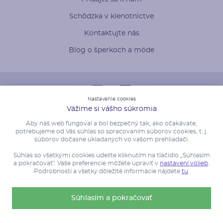
Schôdzka v klenotníctve
Kontaktujte nás
Blog o šperkoch a móde
Nastavenie cookies
Vážime si vášho súkromia
Aby náš web fungoval a bol bezpečný tak, ako očakávate,
potrebujeme od Vás súhlas so spracovaním súborov cookies, t. j.
súborov dočasne ukladaných vo vašom prehliadači.
Súhlas so všetkými cookies udelíte kliknutím na tlačidlo „Súhlasím
a pokračovať". Vaše preferencie môžete upraviť v
nastavení volieb
.
Podrobnosti a všetky dôležité informácie nájdete
tu
.
Súhlasím a pokračovať