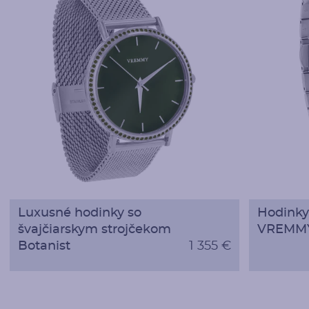
Luxusné hodinky so
Hodinky
švajčiarskym strojčekom
VREMM
Botanist
1 355 €