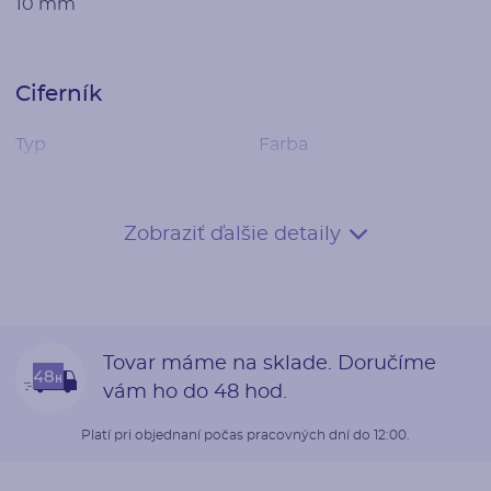
10 mm
Ciferník
Typ
Farba
analóg
modrá
Dátum
Zobraziť ďalšie detaily
áno
Remienok
Tovar máme na sklade. Doručíme
Materiál
Farba
vám ho do 48 hod.
krokodília koža
navy modrá
Platí pri objednaní počas pracovných dní do 12:00.