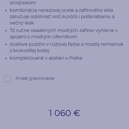
strojčekom
kombinácia nerezovej ocele a zafírového skla
zaručuje odolnosť voči korózii i poškriabaniu a
večný lesk
72 ručne osadených modrých zafírov vynikne v
spojení s modrým ciferníkom
oceľové puzdro v ružovej farbe a modrý remienok
z krokodílej kožej
kompletované v ateliéri v Prahe
Pridať gravírovanie
1 060 €