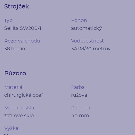
Strojček
Typ
Pohon
Sellita SW200-1
automatický
Rezerva chodu
Vodotestnosť
38 hodín
3ATM/30 metrov
Púzdro
Materiál
Farba
chirurgická oceľ
ružová
Materiál skla
Priemer
zafírové sklo
40 mm
Výška