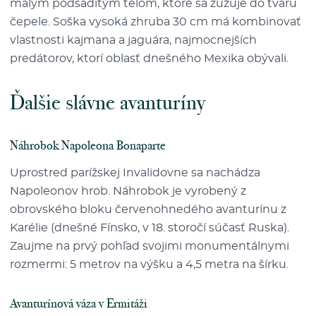
malým podsaditým telom, ktoré sa zužuje do tvaru
čepele. Soška vysoká zhruba 30 cm má kombinovať
vlastnosti kajmana a jaguára, najmocnejších
predátorov, ktorí oblasť dnešného Mexika obývali.
Ďalšie slávne avanturíny
Náhrobok Napoleona Bonaparte
Uprostred parížskej Invalidovne sa nachádza
Napoleonov hrob. Náhrobok je vyrobený z
obrovského bloku červenohnedého avanturínu z
Karélie (dnešné Fínsko, v 18. storočí súčasť Ruska).
Zaujme na prvý pohľad svojimi monumentálnymi
rozmermi: 5 metrov na výšku a 4,5 metra na šírku.
Avanturínová váza v Ermitáži