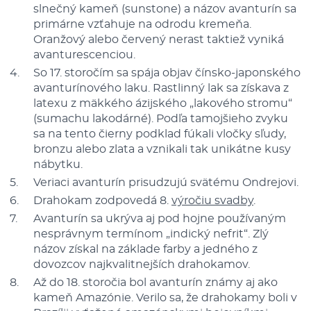
slnečný kameň (sunstone) a názov avanturín sa
primárne vzťahuje na odrodu kremeňa.
Oranžový alebo červený nerast taktiež vyniká
avanturescenciou.
So 17. storočím sa spája objav čínsko-japonského
avanturínového laku. Rastlinný lak sa získava z
latexu z mäkkého ázijského „lakového stromu“
(sumachu lakodárné). Podľa tamojšieho zvyku
sa na tento čierny podklad fúkali vločky sľudy,
bronzu alebo zlata a vznikali tak unikátne kusy
nábytku.
Veriaci avanturín prisudzujú svätému Ondrejovi.
Drahokam zodpovedá 8.
výročiu svadby
.
Avanturín sa ukrýva aj pod hojne používaným
nesprávnym termínom „indický nefrit“. Zlý
názov získal na základe farby a jedného z
dovozcov najkvalitnejších drahokamov.
Až do 18. storočia bol avanturín známy aj ako
kameň Amazónie. Verilo sa, že drahokamy boli v