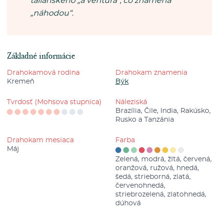
talianskeho „a ventura“, čo znamená
„náhodou“.
Základné informácie
Drahokamová rodina
Drahokam znamenia
Kremeň
Býk
Tvrdosť (Mohsova stupnica)
Náleziská
Brazília, Čile, India, Rakúsko,
Rusko a Tanzánia
Drahokam mesiaca
Farba
Máj
Zelená, modrá, žltá, červená,
oranžová, ružová, hnedá,
šedá, strieborná, zlatá,
červenohnedá,
striebrozelená, zlatohnedá,
dúhová