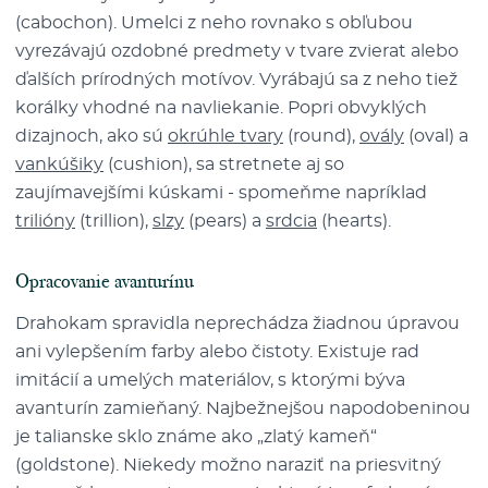
(cabochon). Umelci z neho rovnako s obľubou
vyrezávajú ozdobné predmety v tvare zvierat alebo
ďalších prírodných motívov. Vyrábajú sa z neho tiež
korálky vhodné na navliekanie. Popri obvyklých
dizajnoch, ako sú
okrúhle tvary
(round),
ovály
(oval) a
vankúšiky
(cushion), sa stretnete aj so
zaujímavejšími kúskami - spomeňme napríklad
trilióny
(trillion),
slzy
(pears) a
srdcia
(hearts).
Opracovanie avanturínu
Drahokam spravidla neprechádza žiadnou úpravou
ani vylepšením farby alebo čistoty. Existuje rad
imitácií a umelých materiálov, s ktorými býva
avanturín zamieňaný. Najbežnejšou napodobeninou
je talianske sklo známe ako „zlatý kameň“
(goldstone). Niekedy možno naraziť na priesvitný