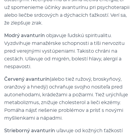
už spomenieme účinky avanturínu pri psychoterapii
alebo liečbe srdcových a dýchacích ťažkostí. Verí sa,
že zlepšuje zrak.
Modrý avanturín
objavuje ľudskú spiritualitu.
Vyzdvihuje manažérske schopnosti a tíši nervozitu
pred verejnými vystúpeniami. Takisto chráni na
cestách. Uľavuje od migrén, bolestí hlavy, alergií a
nespavosti.
Červený avanturín
(alebo tiež ružový, broskyňový,
oranžový a hnedý) ochraňuje svojho nositeľa pred
autonehodami, krádežami a požiarmi. Tiež urýchľuje
metabolizmus, znižuje cholesterol a lieči ekzémy.
Pomáha nájsť riešenie problémov a prísť s novými
myšlienkami a nápadmi.
Strieborný avanturín
uľavuje od kožných ťažkostí