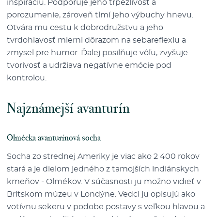
inšpiráciu. Podporuje jeho trpezlivosť a
porozumenie, zároveň tlmí jeho výbuchy hnevu.
Otvára mu cestu k dobrodružstvu a jeho
tvrdohlavosť mierni dôrazom na sebareflexiu a
zmysel pre humor. Ďalej posilňuje vôľu, zvyšuje
tvorivosť a udržiava negatívne emócie pod
kontrolou.
Najznámejší avanturín
Olmécka avanturínová socha
Socha zo strednej Ameriky je viac ako 2 400 rokov
stará a je dielom jedného z tamojších indiánskych
kmeňov - Olmékov. V súčasnosti ju možno vidieť v
Britskom múzeu v Londýne. Vedci ju opisujú ako
votívnu sekeru v podobe postavy s veľkou hlavou a