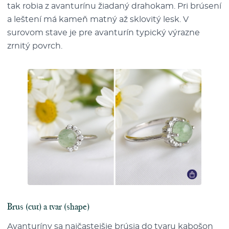
tak robia z avanturínu žiadaný drahokam. Pri brúsení
a leštení má kameň matný až sklovitý lesk. V
surovom stave je pre avanturín typický výrazne
zrnitý povrch.
Brus (cut) a tvar (shape)
Avanturíny sa najčastejšie brúsia do tvaru kabošon