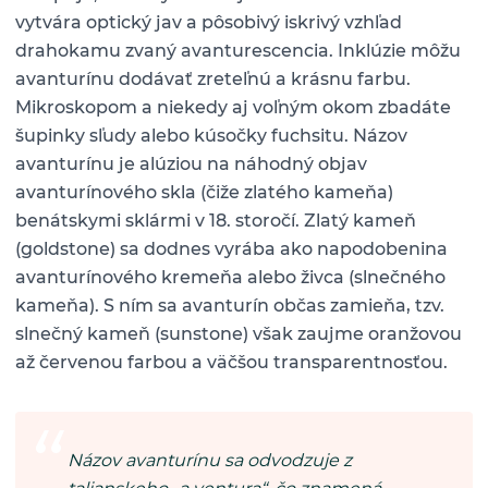
vytvára optický jav a pôsobivý iskrivý vzhľad
drahokamu zvaný avanturescencia. Inklúzie môžu
avanturínu dodávať zreteľnú a krásnu farbu.
Mikroskopom a niekedy aj voľným okom zbadáte
šupinky sľudy alebo kúsočky fuchsitu. Názov
avanturínu je alúziou na náhodný objav
avanturínového skla (čiže zlatého kameňa)
benátskymi sklármi v 18. storočí. Zlatý kameň
(goldstone) sa dodnes vyrába ako napodobenina
avanturínového kremeňa alebo živca (slnečného
kameňa). S ním sa avanturín občas zamieňa, tzv.
slnečný kameň (sunstone) však zaujme oranžovou
až červenou farbou a väčšou transparentnosťou.
Názov avanturínu sa odvodzuje z