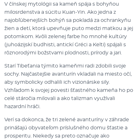
V čínskej mytológii sa kameň spája s bohyňou
milosrdenstva a súcitu Kuan-Yin. Ako jedna z
najobľúbenejších bohýň sa pokladá za ochrankyňu
žien a detí, ktorá upevňuje puto medzi matkou a jej
potomkom. Kvôli zelenej farbe ho mnohé kultúry
(juhoázijskí budhisti, antickí Gréci a Kelti) spájali s
rôznorodými božstvami plodnosti, prírody a jari.
Starí Tibeťania týmito kameňmi radi zdobili svoje
sochy. Najčastejšie avanturín vkladali na miesto očí,
aby symbolicky odhalili ich vizionárske sily.
Vzhľadom k svojej povesti šťastného kameňa ho po
celé stáročia milovali a ako talizman využívali
hazardní hráči.
Verí sa dokonca, že tri zelené avanturíny v záhrade
prinášajú obyvateľom príslušného domu šťastie a
prosperitu. Niekedy sa preto označuje ako