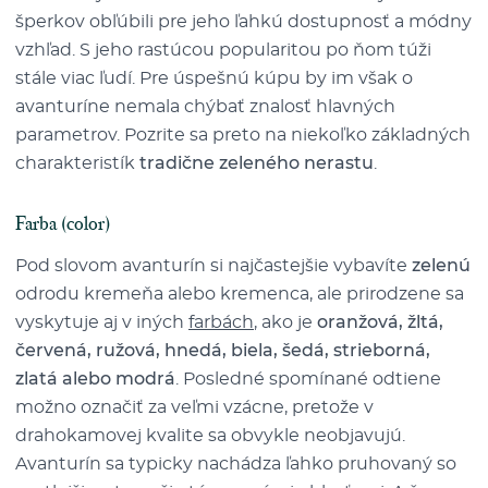
šperkov obľúbili pre jeho ľahkú dostupnosť a módny
vzhľad. S jeho rastúcou popularitou po ňom túži
stále viac ľudí. Pre úspešnú kúpu by im však o
avanturíne nemala chýbať znalosť hlavných
parametrov. Pozrite sa preto na niekoľko základných
charakteristík
tradične zeleného nerastu
.
Farba (color)
Pod slovom avanturín si najčastejšie vybavíte
zelenú
odrodu kremeňa alebo kremenca, ale prirodzene sa
vyskytuje aj v iných
farbách
, ako je
oranžová, žltá,
červená, ružová, hnedá, biela, šedá, strieborná,
zlatá alebo modrá
. Posledné spomínané odtiene
možno označiť za veľmi vzácne, pretože v
drahokamovej kvalite sa obvykle neobjavujú.
Avanturín sa typicky nachádza ľahko pruhovaný so