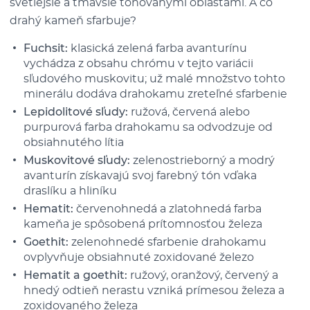
svetlejšie a tmavšie tónovanými oblasťami. A čo
drahý kameň sfarbuje?
Fuchsit:
klasická zelená farba avanturínu
vychádza z obsahu chrómu v tejto variácii
sľudového muskovitu; už malé množstvo tohto
minerálu dodáva drahokamu zreteľné sfarbenie
Lepidolitové sľudy:
ružová, červená alebo
purpurová farba drahokamu sa odvodzuje od
obsiahnutého lítia
Muskovitové sľudy:
zelenostrieborný a modrý
avanturín získavajú svoj farebný tón vďaka
draslíku a hliníku
Hematit:
červenohnedá a zlatohnedá farba
kameňa je spôsobená prítomnosťou železa
Goethit:
zelenohnedé sfarbenie drahokamu
ovplyvňuje obsiahnuté zoxidované železo
Hematit a goethit:
ružový, oranžový, červený a
hnedý odtieň nerastu vzniká prímesou železa a
zoxidovaného železa