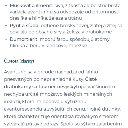
Muskovit a ilmenit:
sivá, žltkastá alebo striebristá
variácia avanturínu sa odvodzuje od prítomnosti
draslíka a hliníka, železa a titánu
Pyrit a sľuda:
odtiene broskyňovej, zlatej a žltej sa
odvíjajú od obsahu síry a železa v drahokame
Dumortierit:
modrú farbu spôsobujú atómy
hliníka a bóru v klencovej mriežke
Čistota (clarity)
Avanturín sa v prírode nachádza od ľahko
priesvitných po nepriehľadné kusy.
Čisté
drahokamy sa takmer nevyskytujú
, väčšinou im
nechýba určité množstvo lesklých minerálnych
inklúzií, ktoré im dodávajú vytúženú
avanturescenciu a zvyšujú ich cenu. Hojné dutinky,
ktoré charakterizuje orientácia rovnakým smerom,
vytvárajú pútavé odrazy. Spolu so sýtym zafarbením