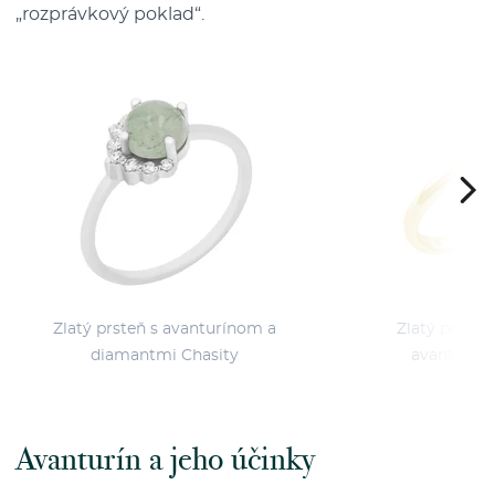
„rozprávkový poklad“.
Zlatý prsteň s avanturínom a
Zlatý prsten
diamantmi Chasity
avanturín
Avanturín a jeho účinky