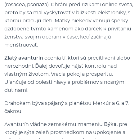
(rosacea, psoriáza). Chráni pred rizikami online sveta,
preto by sa mal vyskytovať v blízkosti elektroniky, s
ktorou pracujú deti. Matky niekedy venujú šperky
ozdobené týmto kameňom ako darček k privítaniu
ženstva svojim dcéram v čase, keď začínajú
menštruovať.
Zlatý avanturín
ocenia tí, ktorí sú precitlivení alebo
nerozhodní. Ďalej dovoľuje nájsť kontrolu nad
vlastným životom. Vracia pokoj a prosperitu.
Uľahčuje od bolestí hlavy a problémov s nosnými
dutinami.
Drahokam býva spájaný s planétou Merkúr a 6. a 7.
čakrou.
Avanturín vládne zemskému znameniu
Býka
, pre
ktorý je sýta zeleň prostriedkom na upokojenie a