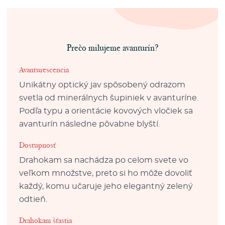
Prečo milujeme avanturín?
Avanturescencia
Unikátny optický jav spôsobený odrazom
svetla od minerálnych šupiniek v avanturíne.
Podľa typu a orientácie kovových vločiek sa
avanturín následne pôvabne blyští.
Dostupnosť
Drahokam sa nachádza po celom svete vo
veľkom množstve, preto si ho môže dovoliť
každý, komu učaruje jeho elegantný zelený
odtieň.
Drahokam šťastia