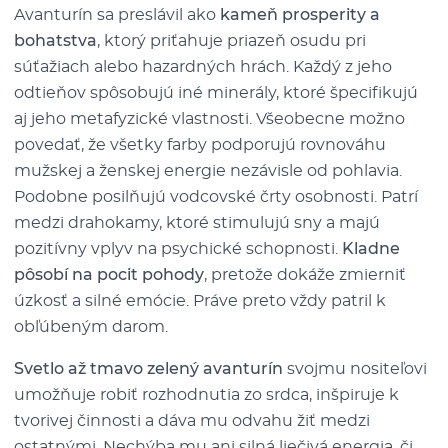
Avanturín sa preslávil ako
kameň prosperity a
bohatstva
, ktorý priťahuje priazeň osudu pri
súťažiach alebo hazardných hrách. Každý z jeho
odtieňov spôsobujú iné minerály, ktoré špecifikujú
aj jeho metafyzické vlastnosti. Všeobecne možno
povedať, že všetky farby podporujú rovnováhu
mužskej a ženskej energie nezávisle od pohlavia.
Podobne posilňujú vodcovské črty osobnosti. Patrí
medzi drahokamy, ktoré stimulujú sny a majú
pozitívny vplyv na psychické schopnosti.
Kladne
pôsobí na pocit pohody
, pretože dokáže zmierniť
úzkosť a silné emócie. Práve preto vždy patril k
obľúbeným darom.
Svetlo až tmavo zelený avanturín
svojmu nositeľovi
umožňuje robiť rozhodnutia zo srdca, inšpiruje k
tvorivej činnosti a dáva mu odvahu žiť medzi
ostatnými. Nechýba mu ani silná liečivá energia, či