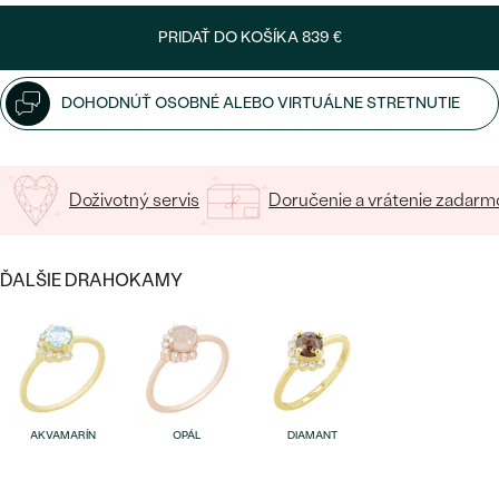
SALT AND PEPPER DIAMANT
LUXUSNÉ
PRIDAŤ DO KOŠÍKA
839 €
CENOVO DOSTUPNÉ
S DRAHOKAMAMI
DRAHOKAM
LUXUSNÉ
S LAB GROWN DIAMANTMI
Najpredávanejšie
DOHODNÚŤ OSOBNÉ ALEBO VIRTUÁLNE STRETNUTIE
PODĽA MATERIÁLU
S PERLAMI
svadobné
ZLATO
Doživotný servis
Doručenie a vrátenie zadarm
obrúčky
PODĽA ŠTÝLU
PLATINA
PERSONALIZOVANÉ
STRIEBRO
ĎALŠIE DRAHOKAMY
SYMBOLICKÉ
PREZRIEŤ
MINIMALISTICKÉ
PODĽA PRÍLEŽITOSTI
AKVAMARÍN
OPÁL
DIAMANT
PODĽA FARBY