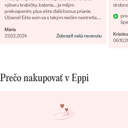
výberu krabičky, balenia.... je milým
drobnos
prekvapením, plus ešte ďalší bonus prianie.
pre
Úžasné! Ešte som sa s takým niečím nestretla...
šp
určite odporúčam
Mária
Kristín
23.02.2024
Zobraziť celú recenziu
06.10.
Prečo nakupovať v Eppi