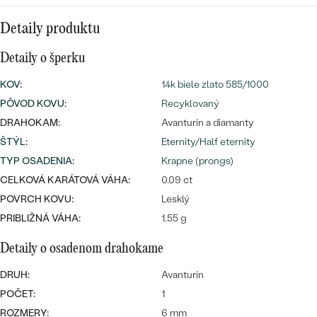
Najpredávanejšie
Najpredávanejšie
PODĽA TVARU DRAHOKAMU
Detaily produktu
náušnice
NA MIERU
prstene
Detaily o šperku
Personalizované
KOV
:
14k biele zlato 585/1000
DIAMANTY
PÔVOD KOVU
:
Recyklovaný
PREZRIEŤ
prívesky
DRAHOKAM:
Avanturín a diamanty
PREZRIEŤ
ŠTÝL
:
Eternity/Half eternity
TYP OSADENIA
:
Krapne (prongs)
CELKOVÁ KARÁTOVÁ VÁHA:
0.09 ct
OBJAVIŤ
Wave kolekcia
POVRCH KOVU:
Lesklý
PRIBLIŽNÁ VÁHA:
1.55 g
Detaily o osadenom drahokame
OBJAVIŤ
DRUH:
Avanturín
POČET:
1
ROZMERY:
6 mm