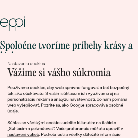
Spoločne tvoríme príbehy krásy a
lásky
Nastavenie cookies
Vážime si vášho súkromia
Pripojte sa k nám!
Používame cookies, aby web správne fungoval a bol bezpečný
tak, ako očakávate. S vaším súhlasom ich využívame aj na
personalizáciu reklám a analýzu návštevnosti, čo nám pomáha
web vylepšovať. Pozrite sa, ako
Google spracováva osobné
údaje
.
Súhlas so všetkými cookies udelíte kliknutím na tlačidlo
„Súhlasím a pokračovať". Vaše preferencie môžete upraviť v
nastavení volieb
. Podrobnosti a všetky dôležité informácie
© 2011 - 2026, Eppi.sk