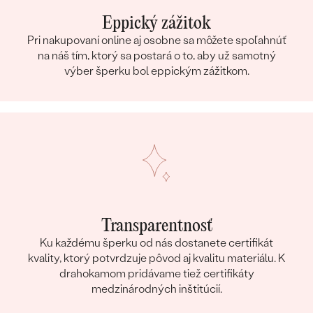
Eppický zážitok
Pri nakupovaní online aj osobne sa môžete spoľahnúť
na náš tím, ktorý sa postará o to, aby už samotný
výber šperku bol eppickým zážitkom.
Transparentnosť
Ku každému šperku od nás dostanete certifikát
kvality, ktorý potvrdzuje pôvod aj kvalitu materiálu. K
drahokamom pridávame tiež certifikáty
medzinárodných inštitúcií.