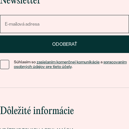
Newsletter
ODOBERAŤ
Súhlasím so
zasielaním komerčnej komunikácie
a
spracovaním
osobných údajov pre tieto účely
.
Dôležité informácie