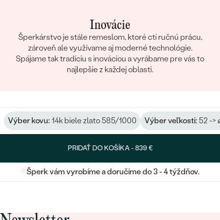
Inovácie
Šperkárstvo je stále remeslom, ktoré ctí ručnú prácu,
zároveň ale využívame aj moderné technológie.
Spájame tak tradíciu s inováciou a vyrábame pre vás to
najlepšie z každej oblasti.
Výber kovu:
14k biele zlato 585/1000
Výber veľkosti:
52 -> 
PRIDAŤ DO KOŠÍKA -
839 €
Šperk vám vyrobíme a doručíme do 3 - 4 týždňov.