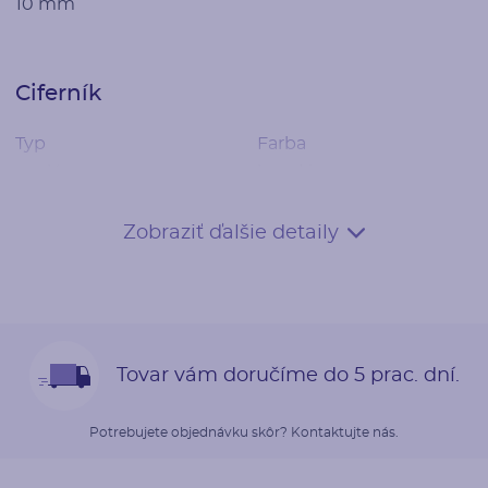
10 mm
Ciferník
Typ
Farba
analóg
hnedá
Dátum
Zobraziť ďalšie detaily
nie
Remienok
Tovar vám doručíme do 5 prac. dní.
Materiál
Farba
krokodília koža
tmavo hnedá
Potrebujete objednávku skôr? Kontaktujte nás.