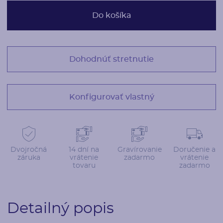
Do košíka
Dohodnúť stretnutie
Konfigurovať vlastný
Dvojročná
14 dní na
Gravírovanie
Doručenie a
záruka
vrátenie
zadarmo
vrátenie
tovaru
zadarmo
Detailný popis