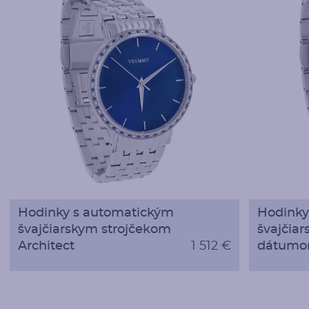
Hodinky s automatickým
Hodinky
švajčiarskym strojčekom
švajčia
Architect
1 512 €
dátumo