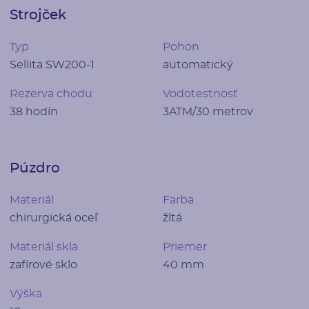
Strojček
Typ
Pohon
Sellita SW200-1
automatický
Rezerva chodu
Vodotestnosť
38 hodín
3ATM/30 metrov
Púzdro
Materiál
Farba
chirurgická oceľ
žltá
Materiál skla
Priemer
zafírové sklo
40 mm
Výška