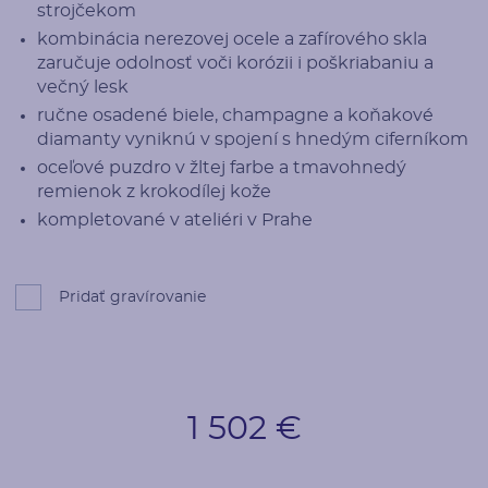
strojčekom
kombinácia nerezovej ocele a zafírového skla
zaručuje odolnosť voči korózii i poškriabaniu a
večný lesk
ručne osadené biele, champagne a koňakové
diamanty vyniknú v spojení s hnedým ciferníkom
oceľové puzdro v žltej farbe a tmavohnedý
remienok z krokodílej kože
kompletované v ateliéri v Prahe
Pridať gravírovanie
1 502 €