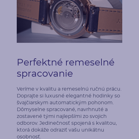
Druh
Počet
Diamant
24
Karátová váha
Rozmery
0.18 ct
1.25 mm (0.0075ct)
Tvar
Farba
Perfektné remeselné
Round
Koňaková
spracovanie
Pôvod
Úpravy
Prírodný
Úprava farby
Veríme v kvalitu a remeselnú ručnú prácu.
Doprajte si luxusné elegantné hodinky so
švajčiarskym automatickým pohonom.
Dômyselne spracované, navrhnuté a
zostavené tými najlepšími zo svojich
odborov. Jedinečnosť spojená s kvalitou,
ktorá dokáže odraziť vašu unikátnu
osobnosť.