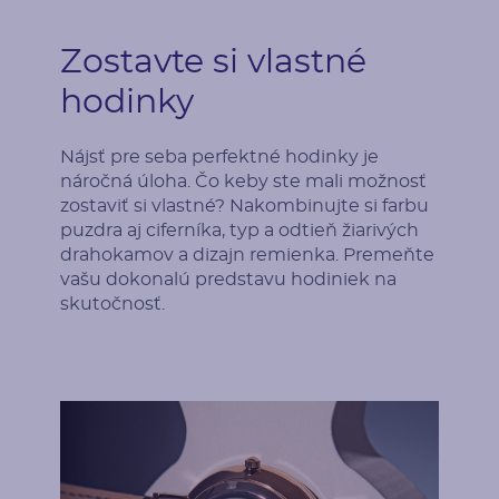
Zostavte si vlastné
Postranné drahokamy
hodinky
Druh
Počet
Nájsť pre seba perfektné hodinky je
Diamant
24
náročná úloha. Čo keby ste mali možnosť
zostaviť si vlastné? Nakombinujte si farbu
Karátová váha
Rozmery
puzdra aj ciferníka, typ a odtieň žiarivých
0.18 ct
1.25 mm (0.0075ct)
drahokamov a dizajn remienka. Premeňte
vašu dokonalú predstavu hodiniek na
Tvar
Farba
skutočnosť.
Round
Champagne
Pôvod
Úpravy
Prírodný
Úprava farby
Postranné drahokamy