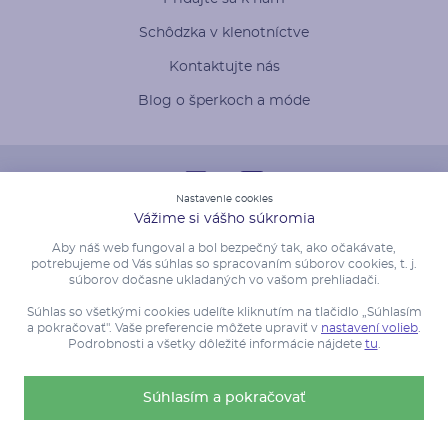
Schôdzka v klenotníctve
Kontaktujte nás
Blog o šperkoch a móde
Nastavenie cookies
Vážime si vášho súkromia
Aby náš web fungoval a bol bezpečný tak, ako očakávate,
potrebujeme od Vás súhlas so spracovaním súborov cookies, t. j.
súborov dočasne ukladaných vo vašom prehliadači.
Súhlas so všetkými cookies udelíte kliknutím na tlačidlo „Súhlasím
a pokračovať". Vaše preferencie môžete upraviť v
nastavení volieb
.
Podrobnosti a všetky dôležité informácie nájdete
tu
.
Súhlasím a pokračovať