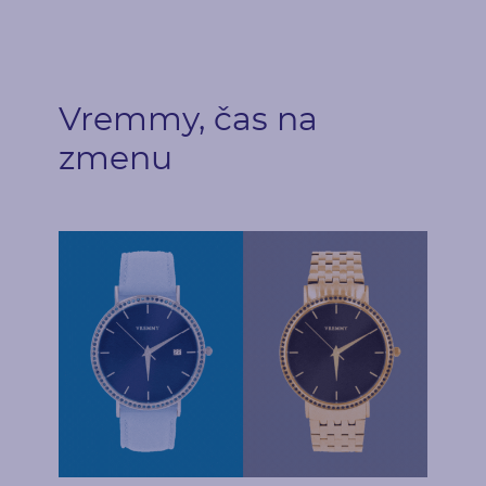
Osadenie lunety
Štýl
Typ
po troch
krapne
Vremmy, čas na
zmenu
Postranné drahokamy
Druh
Počet
Diamant
24
Karátová váha
Rozmery
0.18 ct
1.25 mm (0.0075ct)
Tvar
Čistota
Round
SI
Farba
Pôvod
G-H
Prírodný