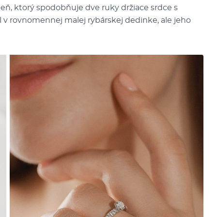
rsteň, ktorý spodobňuje dve ruky držiace srdce s
v rovnomennej malej rybárskej dedinke, ale jeho