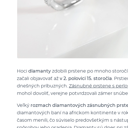
Hoci
diamanty
zdobili prstene po mnoho storočí
začali objavovať až
v 2. polovici 15. storočia
. Prsti
dnešných príbuzných.
Zásnubné prstene s perl
mohol dovoliť, verejne potvrdzovali zámer snúb
Veľký
rozmach diamantových zásnubných prst
diamantových baní na africkom kontinente v rok
časom menili, čo súviselo predovšetkým s nást
spôsobov jeho osadenia. Diamanty sú dnes pri zá