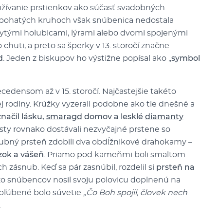
oužívanie prstienkov ako súčasť svadobných
v bohatých kruhoch však snúbenica nedostala
rytými holubicami, lýrami alebo dvomi spojenými
o chuti, a preto sa šperky v 13. storočí značne
d
. Jeden z biskupov ho výstižne popísal ako „
symbol
edensom až v 15. storočí. Najčastejšie takéto
j rodiny. Krúžky vyzerali podobne ako tie dnešné a
načil lásku,
smaragd
domov a lesklé
diamanty
sty rovnako dostávali nezvyčajné prstene so
ubný prsteň zdobili dva obdĺžnikové drahokamy –
zok a vášeň
. Priamo pod kameňmi boli smaltom
 zásnub. Keď sa pár zasnúbil, rozdelil si
prsteň na
o snúbencov nosil svoju polovicu doplnenú na
obľúbené bolo súvetie
„Čo Boh spojil, človek nech
.