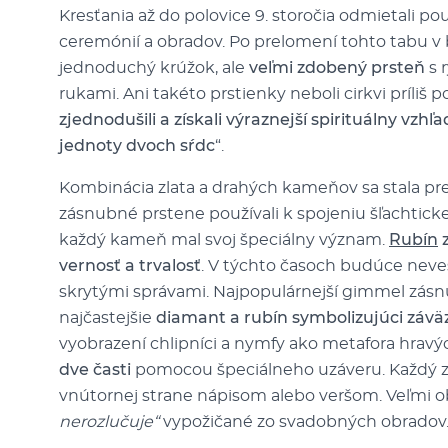
Kresťania až do polovice 9. storočia odmietali p
ceremónií a obradov. Po prelomení tohto tabu 
jednoduchý krúžok, ale
veľmi zdobený prsteň
s 
rukami. Ani takéto prstienky neboli cirkvi príliš p
zjednodušili a získali výraznejší spirituálny vzhľa
jednoty dvoch sŕdc
“.
Kombinácia zlata a drahých kameňov sa stala prec
zásnubné prstene používali k spojeniu šľachticke
každý kameň mal svoj špeciálny význam.
Rubín
z
vernosť a trvalosť
. V týchto časoch budúce neve
skrytými správami. Najpopulárnejší gimmel zásn
najčastejšie
diamant a rubín symbolizujúci závä
vyobrazení chlipníci a nymfy ako metafora hravých
dve časti
pomocou špeciálneho uzáveru. Každý z
vnútornej strane nápisom alebo veršom. Veľmi 
nerozlučuje“
vypožičané zo svadobných obradov