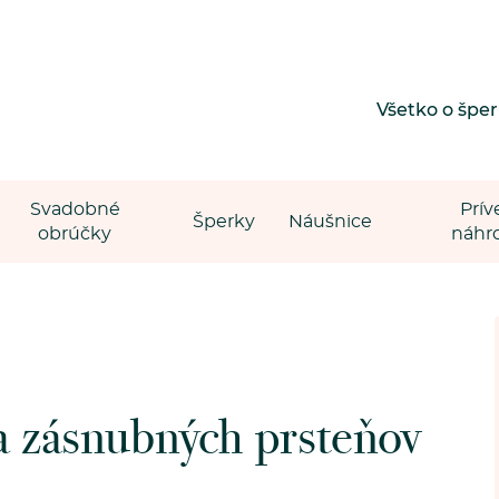
Všetko o špe
Svadobné
Prív
Šperky
Náušnice
obrúčky
náhr
a zásnubných prsteňov