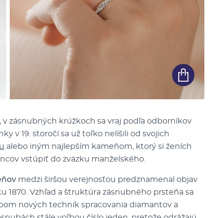
, v zásnubných krúžkoch sa vraj podľa odborníkov
enky v 19. storočí sa už toľko nelíšili od svojich
ou
alebo iným najlepším kameňom, ktorý si ženích
encov vstúpiť do zväzku manželského.
eňov
medzi širšou verejnosťou predznamenal objav
u 1870. Vzhľad a štruktúra zásnubného prsteňa sa
upom nových techník spracovania diamantov a
snubách stále voľbou číslo jeden, pretože odrážajú