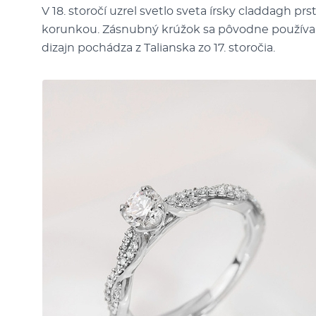
V 18. storočí uzrel svetlo sveta írsky claddagh p
korunkou. Zásnubný krúžok sa pôvodne používal 
dizajn pochádza z Talianska zo 17. storočia.