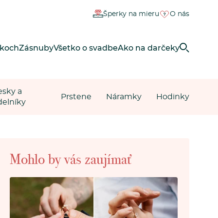
Šperky na mieru
O nás
rkoch
Zásnuby
Všetko o svadbe
Ako na darčeky
esky a
Prstene
Náramky
Hodinky
delníky
Mohlo by vás zaujímať