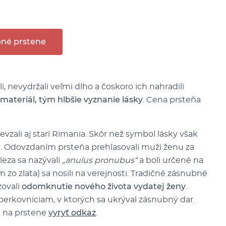
né prstene
, nevydržali veľmi dlho a čoskoro ich nahradili
materiál, tým hlbšie vyznanie lásky
. Cena prsteňa
zali aj starí Rimania. Skôr než symbol lásky však
a
. Odovzdaním prsteňa prehlasovali muži ženu za
eleza sa nazývali
„anulus pronubus“
a boli určené na
o zlata) sa nosili na verejnosti. Tradičné zásnubné
zovali
odomknutie nového života vydatej ženy
.
perkovniciam, v ktorých sa ukrýval zásnubný dar.
li na prstene
vyryť odkaz
.