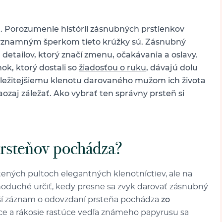
a. Porozumenie histórii zásnubných prstienkov
znamným šperkom tieto krúžky sú.
Zásnubný
detailov, ktorý značí
zmenu, očakávania a oslavy
.
ok, ktorý dostali so
žiadosťou o ruku
, dávajú dolu
ôležitejšiemu klenotu darovaného mužom ich života
aozaj záležať. Ako vybrať ten správny prsteň si
prsteňov pochádza?
ených pultoch elegantných klenotníctiev, ale na
dnoduché určiť, kedy presne sa zvyk darovať zásnubný
tarší záznam o odovzdaní prsteňa pochádza
zo
ce a rákosie rastúce vedľa známeho papyrusu sa