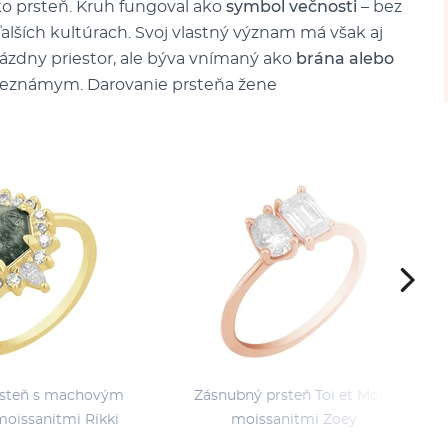
ako prsteň. Kruh fungoval ako
symbol večnosti
– bez
 ďalších kultúrach. Svoj vlastný význam má však aj
rázdny priestor, ale býva vnímaný ako
brána alebo
 neznámym. Darovanie prsteňa žene
rsteň s machovým
Zásnubný prsteň Toi et Moi s
oissanitmi Rikki
moissanitmi Zoey