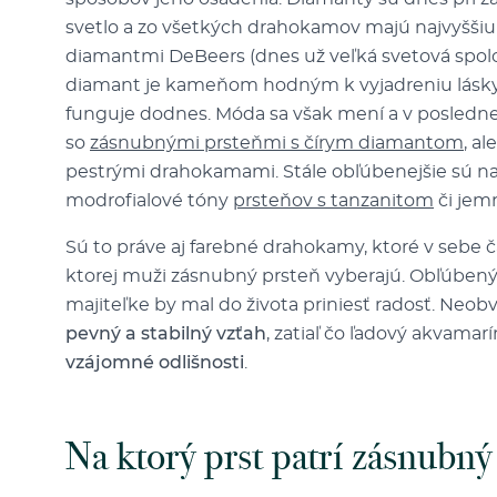
svetlo a zo všetkých drahokamov majú najvyššiu b
diamantmi DeBeers (dnes už veľká svetová spoloč
diamant je kameňom hodným k vyjadreniu lásky ž
funguje dodnes. Móda sa však mení a v poslednej
so
zásnubnými prsteňmi s čírym diamantom
, al
pestrými drahokamami. Stále obľúbenejšie sú n
modrofialové tóny
prsteňov s tanzanitom
či je
Sú to práve aj farebné drahokamy, ktoré v sebe 
ktorej muži zásnubný prsteň vyberajú. Obľúbený 
majiteľke by mal do života priniesť radosť. Neob
pevný a stabilný vzťah
, zatiaľ čo ľadový akvam
vzájomné odlišnosti
.
Na ktorý prst patrí zásnubný