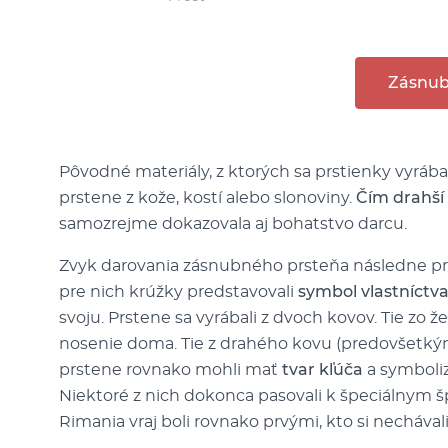
Zásnub
Pôvodné materiály, z ktorých sa prstienky vyrábali
prstene z kože, kostí alebo slonoviny.
Čím drahší 
samozrejme dokazovala aj bohatstvo darcu.
Zvyk darovania zásnubného prsteňa následne prev
pre nich krúžky predstavovali
symbol vlastníctv
svoju. Prstene sa vyrábali z dvoch kovov. Tie zo ž
nosenie doma. Tie z drahého kovu (predovšetkým z
prstene rovnako mohli mať
tvar kľúča
a symboli
Niektoré z nich dokonca pasovali k špeciálnym š
Rimania vraj boli rovnako prvými, kto si necháva