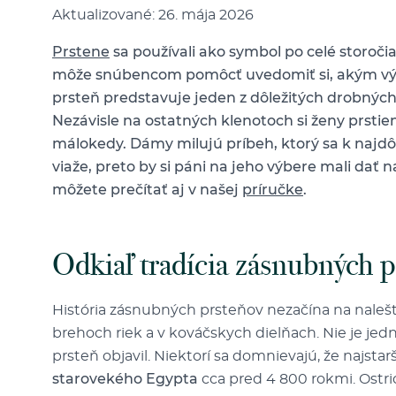
Aktualizované: 26. mája 2026
Prstene
sa používali ako symbol po celé storoči
môže snúbencom pomôcť uvedomiť si, akým vý
prsteň
predstavuje jeden z dôležitých drobných 
Nezávisle na ostatných klenotoch si ženy prstien
málokedy. Dámy milujú príbeh, ktorý sa k najd
viaže, preto by si páni na jeho výbere mali dať n
môžete prečítať aj v našej
príručke
.
Odkiaľ tradícia zásnubných 
História zásnubných prsteňov nezačína na nalešt
brehoch riek a v kováčskych dielňach. Nie je je
prsteň objavil. Niektorí sa domnievajú, že najs
starovekého Egypta
cca pred 4 800 rokmi. Ostri