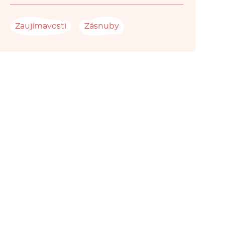
Zaujímavosti
Zásnuby
Zásnubný prsteň s diamantom
Prsteň s halo osa
Carrey
diamantom Lil