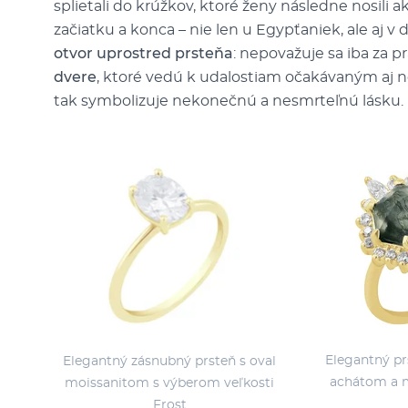
splietali do krúžkov, ktoré ženy následne nosili 
začiatku a konca – nie len u Egypťaniek, ale aj v
otvor uprostred prsteňa
: nepovažuje sa iba za p
dvere
, ktoré vedú k udalostiam očakávaným aj
tak symbolizuje nekonečnú a nesmrteľnú lásku.
Elegantný p
Elegantný zásnubný prsteň s oval
achátom a m
moissanitom s výberom veľkosti
Frost