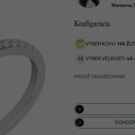
Marianna, 
Konfigurácia
14K
VÝBER KOVU:
14K ŽLT
46
VÝBER VEĽKOSTI:
46 
PRIDAŤ GRAVÍROVANIE
VYBERTE FONT
Napíšte iniciály/text
15
/ 15 ZNAKOV
DOHODN