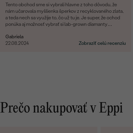
Tento obchod sme si vybrali hlavne z toho dôvodu, že
nám učarovala myšlienka šperkov z recyklovaného zlata,
a teda nech sa využije to, čo už tu je. Je super, že ochod
ponúka aj možnosť vybrať si lab-grown diamanty
namiesto prírodných. Čo sa týka showroomu v
Gabriela
Bratislave, môžem len odporúčať. Pani Marianna bola
22.08.2024
Zobraziť celú recenziu
vždy veľmi milá, ochotná a trpezlivá pri našej voľbe. Vo
všetkom nám pomohla a hľadala riešenia na naše
požiadavky. Promtne reagovala na všetky naše otázky. Aj
keď bola moja obrúčka zo zákazkovej výroby a videla som
ju v skutočnosti až doma po doručení, bola taká dokonalá,
ako som si predstavovala. Za nás 10/10.
Prečo nakupovať v Eppi