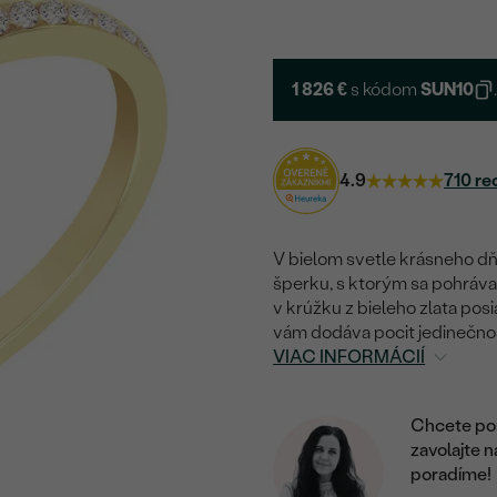
1 826 €
s kódom
SUN10
4.9
710 re
V bielom svetle krásneho dňa
šperku, s ktorým sa pohrávat
v krúžku z bieleho zlata pos
vám dodáva pocit jedinečnos
VIAC INFORMÁCIÍ
Chcete por
zavolajte 
poradíme!