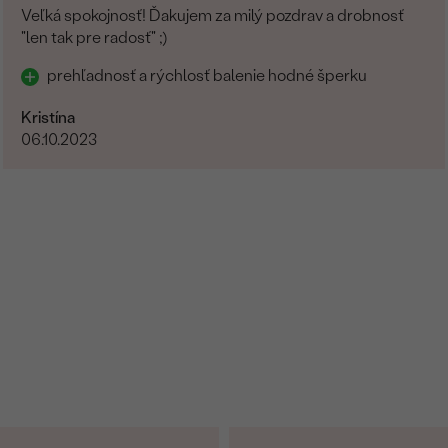
Veľká spokojnosť! Ďakujem za milý pozdrav a drobnosť
"len tak pre radosť" ;)
prehľadnosť a rýchlosť balenie hodné šperku
Kristína
06.10.2023