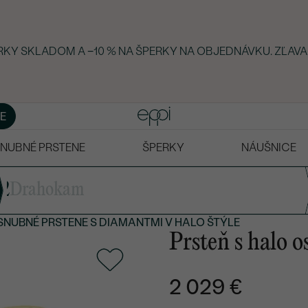
ERKY SKLADOM A −10 % NA ŠPERKY NA OBJEDNÁVKU. ZĽAVA
E
NUBNÉ PRSTENE
ŠPERKY
NÁUŠNICE
2
Drahokam
SNUBNÉ PRSTENE S DIAMANTMI
V HALO ŠTÝLE
Prsteň s halo 
2 029 €