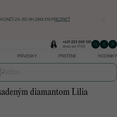
 KONČÍ ZA:
8D 9H 28M 21S
P
REZRIEŤ
+421 222 205 120
dnes do 17:00
PRÍVESKY
PRSTENE
HODINKY
3
Súhrn
osadeným diamantom Lilia