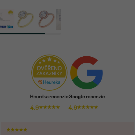
Heuréka recenzie
Google recenzie
4.9
4.9