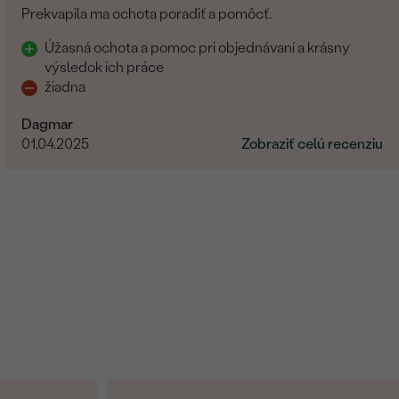
Prekvapila ma ochota poradiť a pomôcť.
Úžasná ochota a pomoc pri objednávaní a krásny
výsledok ich práce
žiadna
Dagmar
01.04.2025
Zobraziť celú recenziu