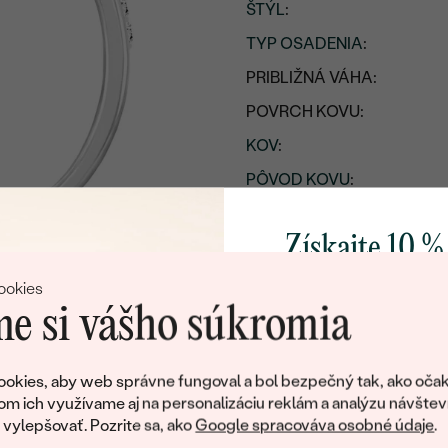
ŠTÝL
:
TYP OSADENIA
:
PRIBLIŽNÁ VÁHA:
POVRCH KOVU:
KOV
:
PÔVOD KOVU
:
Postranné drahokamy
Získajte 10 %
DRUH:
svoj prvý 
ookies
POČET:
e si vášho súkromia
KARÁTOVÁ VÁHA
:
Pridajte sa k nám a 
ROZMERY:
poctivo vyrábaných 
okies, aby web správne fungoval a bol bezpečný tak, ako očak
TVAR
:
Ako darček na priv
om ich využívame aj na personalizáciu reklám a analýzu návštev
obratom pošleme zľ
ylepšovať. Pozrite sa, ako
Google spracováva osobné údaje
.
ČISTOTA
:
váš prvý ná