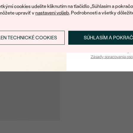
FARBA
:
tkými cookies udelíte kliknutím na tlačidlo „Súhlasím a pokračo
môžete upraviť v
nastavení volieb
. Podrobnosti a všetky dôležit
LEN TECHNICKÉ COOKIES
SÚHLASÍM A POKRA
Prihlásiť sa a zís
Vaša e-mailová adresa je 
Zásady spracovania os