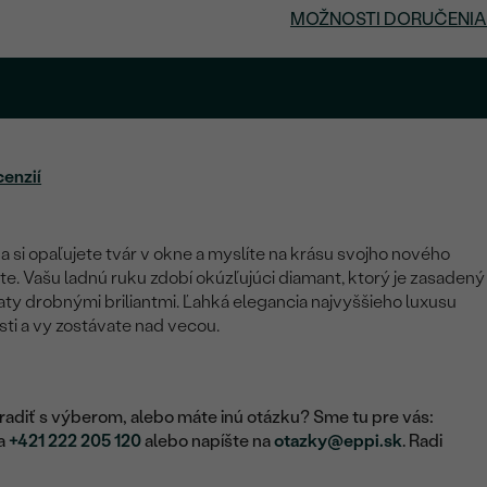
MOŽNOSTI DORUČENIA
.
cenzií
 si opaľujete tvár v okne a myslíte na krásu svojho nového
e. Vašu ladnú ruku zdobí okúzľujúci diamant, ktorý je zasadený
iaty drobnými briliantmi. Ľahká elegancia najvyššieho luxusu
ti a vy zostávate nad vecou.
adiť s výberom, alebo máte inú otázku? Sme tu pre vás:
na
+421 222 205 120
alebo napíšte na
otazky@eppi.sk
. Radi