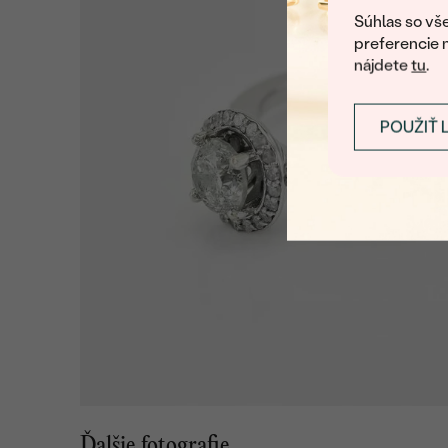
Súhlas so vše
preferencie 
nájdete
tu
.
POUŽIŤ 
Ďalšie fotografie