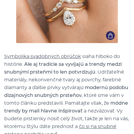
Symbolika svadobných obrúčok
siaha hlboko do
histórie.
Ale aj tradície sa vyvíjajú a trendy medzi
snubnými prsteňmi to len potvrdzujú
. Udržateľné
materiály, nekonvenčné tvary aj povrchy, farebné
diamanty a ďalšie prvky vytvárajú
modernú podobu
dizajnových snubných prsteňov
, ktoré sme vám v
tomto článku predstavili. Pamätajte však, že
módne
trendy by mali hlavne inšpirovať
a nezväzovať. Vy
budete prstienky nosiť celý život, takže je len na vás,
ktorému štýlu dáte prednosť a
čo si na snubné