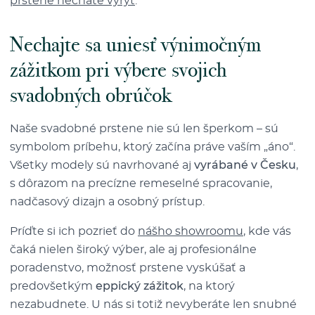
prstene necháte vyryť
.
Nechajte sa uniesť výnimočným
zážitkom pri výbere svojich
svadobných obrúčok
Naše svadobné prstene nie sú len šperkom – sú
symbolom príbehu, ktorý začína práve vaším „áno“.
Všetky modely sú navrhované aj
vyrábané v Česku
,
s dôrazom na precízne remeselné spracovanie,
nadčasový dizajn a osobný prístup.
Príďte si ich pozrieť do
nášho showroomu
, kde vás
čaká nielen široký výber, ale aj profesionálne
poradenstvo, možnosť prstene vyskúšať a
predovšetkým
eppický zážitok
, na ktorý
nezabudnete. U nás si totiž nevyberáte len snubné