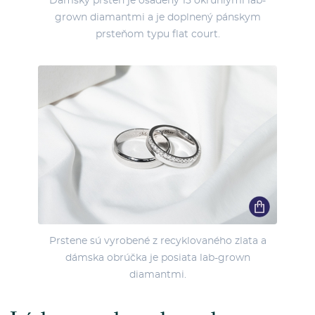
Dámsky prsteň je osadený 15 okrúhlymi lab-
grown diamantmi a je doplnený pánskym
prsteňom typu flat court.
Prstene sú vyrobené z recyklovaného zlata a
dámska obrúčka je posiata lab-grown
diamantmi.