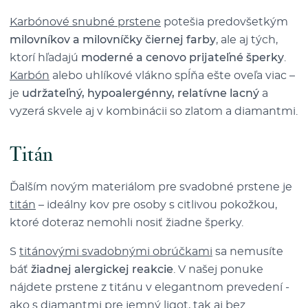
Karbónové snubné prstene
potešia predovšetkým
milovníkov a milovníčky čiernej farby
, ale aj tých,
ktorí hľadajú
moderné a cenovo prijateľné šperky
.
Karbón
alebo uhlíkové vlákno spĺňa ešte oveľa viac –
je
udržateľný, hypoalergénny, relatívne lacný
a
vyzerá skvele aj v kombinácii so zlatom a diamantmi.
Titán
Ďalším novým materiálom pre svadobné prstene je
titán
– ideálny kov pre osoby s citlivou pokožkou,
ktoré doteraz nemohli nosiť žiadne šperky.
S
titánovými svadobnými obrúčkami
sa nemusíte
báť
žiadnej alergickej reakcie
. V našej ponuke
nájdete prstene z titánu v elegantnom prevedení -
ako s diamantmi pre jemný ligot, tak aj bez