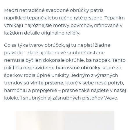
Medzi netradičné svadobné obrúčky patria
napríklad
tepané
alebo
ručne ryté prstene
. Tepaním
vznikajú najrôznejšie motívy povrchov, rafinované v
každom detaile originálne reliéfy.
Čo sa týka tvarov obrúčok, aj tu neplatí žiadne
pravidlo – zlaté aj platinové snubné prstene
nemusia byť len dokonale okrúhle, ba naopak. Tento
rok fičia
nepravidelne tvarované obrúčky
, ktoré zo
šperkov robia úplné unikáty. Jedným z výrazných
trendov sú
vlnité prstene
, ktoré v sebe nesú pohyb,
harmóniu a prepojenie – presne také nájdete v našej
kolekcii snubných aj zásnubných prsteňov Wave
.