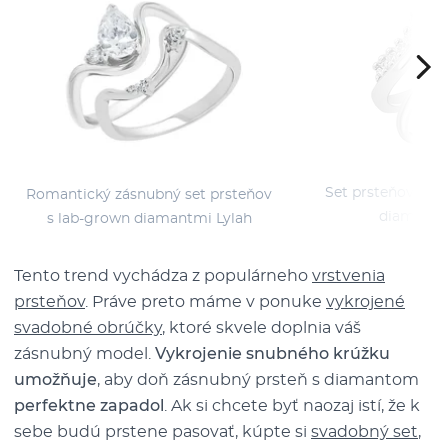
Set prsteňov s m
Romantický zásnubný set prsteňov
diamantu
s lab-grown diamantmi Lylah
Tento trend vychádza z populárneho
vrstvenia
prsteňov
. Práve preto máme v ponuke
vykrojené
svadobné obrúčky
, ktoré skvele doplnia váš
zásnubný model.
Vykrojenie snubného krúžku
umožňuje
, aby doň zásnubný prsteň s diamantom
perfektne zapadol
. Ak si chcete byť naozaj istí, že k
sebe budú prstene pasovať, kúpte si
svadobný set
,