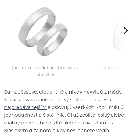
Komfortné svadobné obrúčky zo
Pologuľaté svad
zlata Milda
platin
Sú nadčasové, elegantné a
nikdy nevyjdú z módy
.
Klasické svadobné obrúčky stále patria k tým
najpredávanejším
a oslovujú všetkých, ktorí milujú
jednoduchosť a čisté línie. Či už zvolíte lesklý alebo
matný povrch, biele, žlté alebo ružové zlato – s
klasickým dizajnom nikdy nešliapnete vedľa.