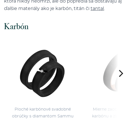
ktorá nikdy neomrzí, ale do popredia sa dostávajú aj
ďalšie materiály ako je karbón, titán či
tantal
.
Karbón
Ploché karbónové svadobné
Mierne zaoblené 
obrúčky s diamantom Sammu
karbónu a zlata 