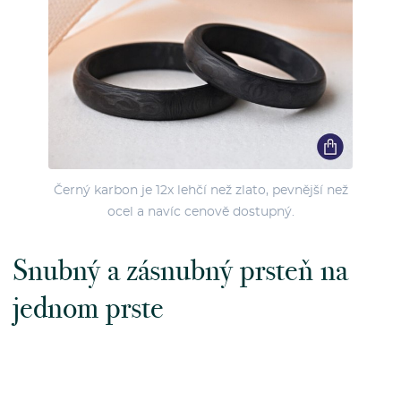
Černý karbon je 12x lehčí než zlato, pevnější než
ocel a navíc cenově dostupný.
Snubný a zásnubný prsteň na
jednom prste