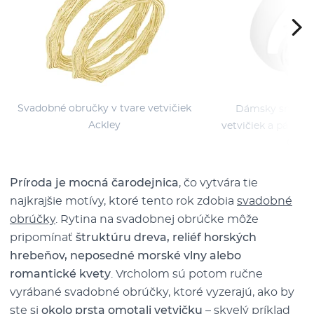
Svadobné obručky v tvare vetvičiek
Dámsky snubný 
Ackley
vetvičiek a pánsky
Clem
Príroda je mocná čarodejnica
, čo vytvára tie
najkrajšie motívy, ktoré tento rok zdobia
svadobné
obrúčky
. Rytina na svadobnej obrúčke môže
pripomínať
štruktúru dreva, reliéf horských
hrebeňov, neposedné morské vlny alebo
romantické kvety
. Vrcholom sú potom ručne
vyrábané svadobné obrúčky, ktoré vyzerajú, ako by
ste si
okolo prsta omotali vetvičku
– skvelý príklad