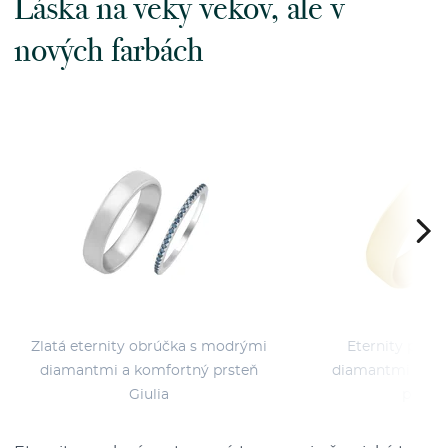
Láska na veky vekov, ale v
nových farbách
Zlatá eternity obrúčka s modrými
Eternity prste
diamantmi a komfortný prsteň
diamantmi a pá
Giulia
prsteň