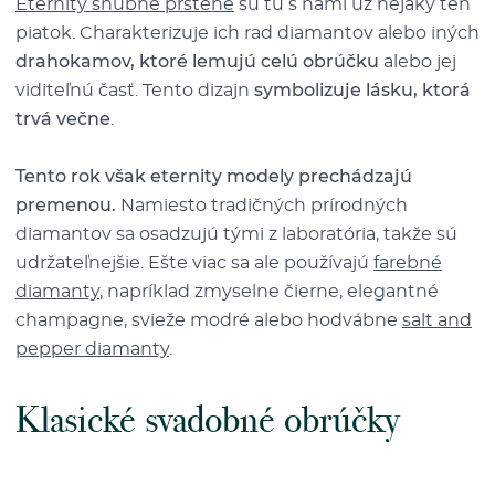
Eternity snubné prstene
sú tu s nami už nejaký ten
piatok. Charakterizuje ich rad diamantov alebo iných
drahokamov, ktoré lemujú celú obrúčku
alebo jej
viditeľnú časť. Tento dizajn
symbolizuje lásku, ktorá
trvá večne
.
Tento rok však eternity modely prechádzajú
premenou.
Namiesto tradičných prírodných
diamantov sa osadzujú tými z laboratória, takže sú
udržateľnejšie. Ešte viac sa ale používajú
farebné
diamanty
, napríklad zmyselne čierne, elegantné
champagne, svieže modré alebo hodvábne
salt and
pepper diamanty
.
Klasické svadobné obrúčky