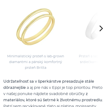
Minimalistický prsteň s lab-grown
Prsteň s lab-gr
diamantmi a pánský komfortný
srdiečkami a ko
prsteň Britta
Dar
Udržateľnosť sa v šperkárstve presadzuje stále
dôraznejšie
a aj pre nás v Eppi je top prioritou. Preto
v našej ponuke nájdete svadobné obrúčky
z
materiálov, ktoré sú šetrné k životnému prostrediu
.
Patrí sem
recyklované zlato
aj platina,
moissanity