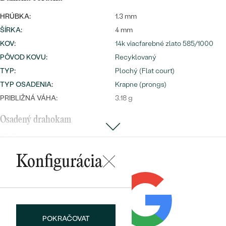
HRÚBKA:
1.3 mm
ŠÍRKA
:
4 mm
KOV
:
14k viacfarebné zlato 585/1000
PÔVOD KOVU
:
Recyklovaný
TYP
:
Plochý (Flat court)
TYP OSADENIA
:
Krapne (prongs)
PRIBLIŽNÁ VÁHA:
3.18 g
Osadený drahokam
DRUH:
Diamant
POČET:
11
Konfigurácia
KARÁTOVÁ VÁHA
:
0.0375 ct
ROZMERY:
4 x 1 mm (0.005ct), 7 x 0.8 mm
(0.0025ct)
ČISTOTA
:
SI
FARBA
:
G-H
POKRAČOVAT