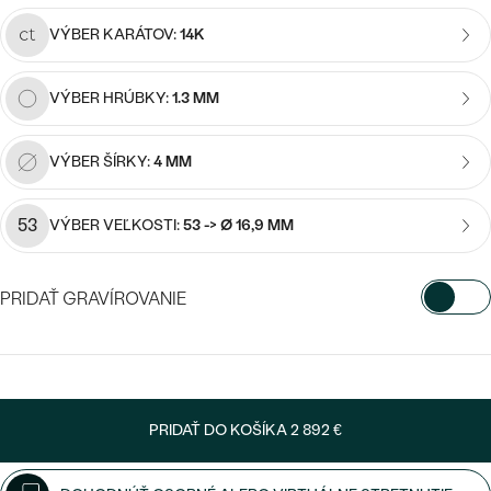
Najpredávanejšie
Najpredávanejšie
PODĽA TVARU DRAHOKAMU
VÝBER KARÁTOV:
14K
náušnice
NA MIERU
prstene
VÝBER HRÚBKY:
1.3 MM
Personalizované
DIAMANTY
VÝBER ŠÍRKY:
4 MM
PREZRIEŤ
prívesky
PREZRIEŤ
53
VÝBER VEĽKOSTI:
53 -> Ø 16,9 MM
OBJAVIŤ
PRIDAŤ GRAVÍROVANIE
Wave kolekcia
VYBERTE FONT
Napíšte iniciály/text
OBJAVIŤ
PRIDAŤ DO KOŠÍKA
2 892 €
15
/ 15 ZNAKOV