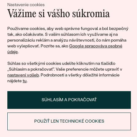
Nastavenie cookies
Vážime si vášho súkromia
Pripojte sa k nám!
Používame cookies, aby web správne fungoval a bol bezpečný
tak, ako očakávate. S vaším súhlasom ich využívame aj na
personalizáciu reklám a analýzu návštevnosti, čo nám pomáha
web vylepšovať. Pozrite sa, ako
Google spracováva osobné
údaje
.
Súhlas so všetkými cookies udelíte kliknutím na tlačidlo
„Súhlasím a pokračovať". Vaše preferencie môžete upraviť v
nastavení volieb
. Podrobnosti a všetky dôležité informácie
© 2011 - 2026, Eppi.sk
nájdete
tu
.
SÚHLASÍM A POKRAČOVAŤ
POUŽIŤ LEN TECHNICKÉ COOKIES
Nákupný košík
ZĽAVA NA PRVÝ NÁKUP