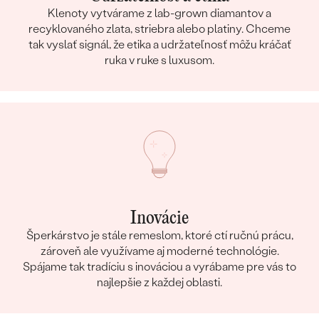
Klenoty vytvárame z lab-grown diamantov a
recyklovaného zlata, striebra alebo platiny. Chceme
tak vyslať signál, že etika a udržateľnosť môžu kráčať
ruka v ruke s luxusom.
Inovácie
Šperkárstvo je stále remeslom, ktoré ctí ručnú prácu,
zároveň ale využívame aj moderné technológie.
Spájame tak tradíciu s inováciou a vyrábame pre vás to
najlepšie z každej oblasti.