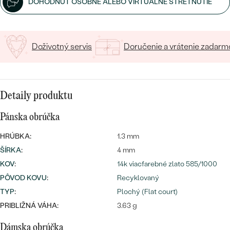
DOHODNÚŤ OSOBNÉ ALEBO VIRTUÁLNE STRETNUTIE
Doživotný servis
Doručenie a vrátenie zadarm
Bestsellery
Detaily produktu
Pánska obrúčka
OBJAVIŤ
HRÚBKA:
1.3 mm
ŠÍRKA
:
4 mm
KOV
:
14k viacfarebné zlato 585/1000
PÔVOD KOVU
:
Recyklovaný
TYP
:
Plochý (Flat court)
PRIBLIŽNÁ VÁHA:
3.63 g
Dámska obrúčka