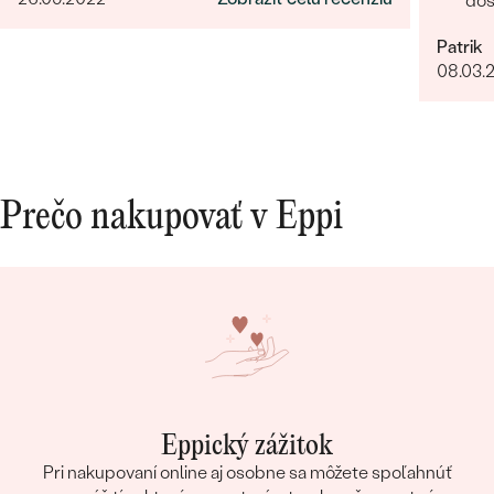
dos
Rych
Patrik
lud
08.03.
Prečo nakupovať v Eppi
Eppický zážitok
Pri nakupovaní online aj osobne sa môžete spoľahnúť