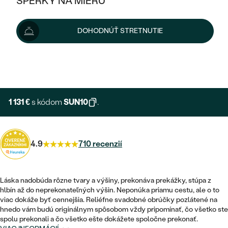
ŠPERKY NA MIERU
1 257 €
KOMBINOVANÉ ZLATO
STRIEBORNÉ
cena za pár
POSTRANNÉ DRAHOKAMY
ZLATÉ
VÝPREDAJ
VÝPREDAJ
Šperk vám vyrobíme a doručíme do 3 - 4 týždňov.
DOHODNÚŤ STRETNUTIE
PLATINOVÉ
HALO
PODĽA ŠTÝLU
Možnosti doručenia
STRIEBORNÉ
ŠPERKY ČO POMÁHAJÚ
PODĽA MATERIÁLU
JEDNODUCHÉ
TRI DRAHOKAMY
PLATINOVÉ
+ 251 €
PODĽA ŠTÝLU
EXPRESNÁ VÝROBA
ZLATÉ
PODĽA TYPU
BEZ KAMEŇA
NAPICHOVACIE
VINTAGE
NÁUŠNICE
STRIEBORNÉ
PODĽA ŠTÝLU
1 131 €
s kódom
SUN10
.
ETERNITY
KRUHOVÉ
SET ZÁSNUBNÉHO PRSTEŇA A
SOLITÉR
PRSTENE
PLATINOVÉ
OBRÚČOK
VYKROJENÉ
MINIMALISTICKÉ
4.9
710 recenzií
NARODENIE DIEŤAŤA
PRÍVESKY
NETRADIČNÉ
VINTAGE
PODĽA ŠTÝLU
VISIACE
PERSONALIZOVANÉ
NÁRAMKY
ETERNITY
Láska nadobúda rôzne tvary a výšiny, prekonáva prekážky, stúpa z
NETRADIČNÉ
ZOSTAVTE SI PRSTEŇ
SOLITÉR
hlbín až do neprekonateľných výšin. Neponúka priamu cestu, ale o to
SO ZNAMENÍM ZVEROKRUHU
SETY
viac dokáže byť cennejšia. Reliéfne svadobné obrúčky pozlátené na
MINIMALISTICKÉ
ZAČAŤ S PRSTEŇOM
TEPANÉ
V TVARE SRDCA
hnedo vám budú originálnym spôsobom vždy pripomínať, čo všetko ste
MINIMALISTICKÉ
PÁNSKE ŠPERKY
spolu prekonali a čo všetko ešte dokážete spoločne prekonať.