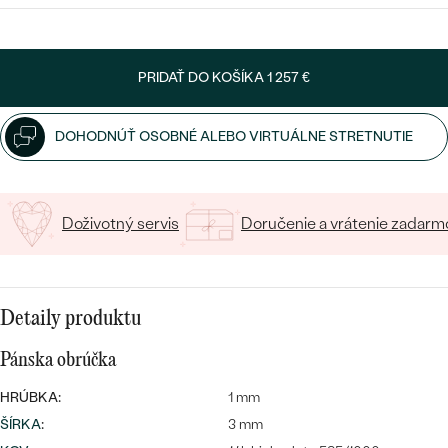
VYBERTE FONT
Napíšte iniciály/text
PRIDAŤ DO KOŠÍKA
1 257 €
15
/ 15 ZNAKOV
DOHODNÚŤ OSOBNÉ ALEBO VIRTUÁLNE STRETNUTIE
Bestsellery
Doživotný servis
Doručenie a vrátenie zadarm
OBJAVIŤ
Detaily produktu
Pánska obrúčka
HRÚBKA:
1 mm
ŠÍRKA
:
3 mm