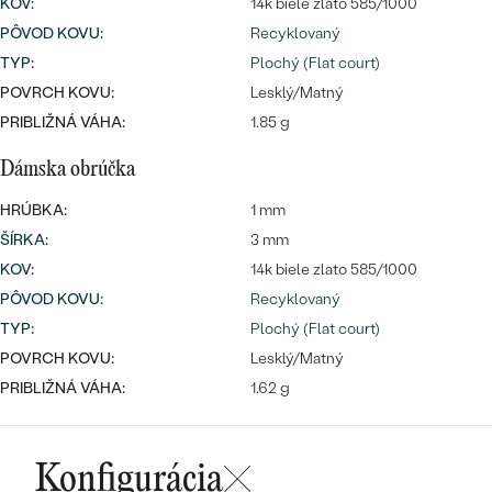
KOV
:
14k biele zlato 585/1000
PÔVOD KOVU
:
Recyklovaný
TYP
:
Plochý (Flat court)
POVRCH KOVU:
Lesklý/Matný
PRIBLIŽNÁ VÁHA:
1.85 g
Dámska obrúčka
HRÚBKA:
1 mm
ŠÍRKA
:
3 mm
KOV
:
14k biele zlato 585/1000
PÔVOD KOVU
:
Recyklovaný
TYP
:
Plochý (Flat court)
POVRCH KOVU:
Lesklý/Matný
PRIBLIŽNÁ VÁHA:
1.62 g
Konfigurácia