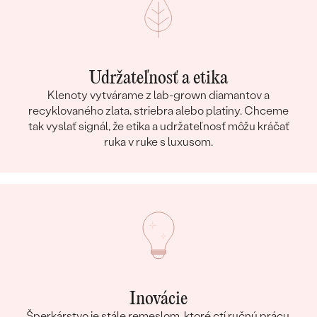
Udržateľnosť a etika
Klenoty vytvárame z lab-grown diamantov a
recyklovaného zlata, striebra alebo platiny. Chceme
tak vyslať signál, že etika a udržateľnosť môžu kráčať
ruka v ruke s luxusom.
Inovácie
Šperkárstvo je stále remeslom, ktoré ctí ručnú prácu,