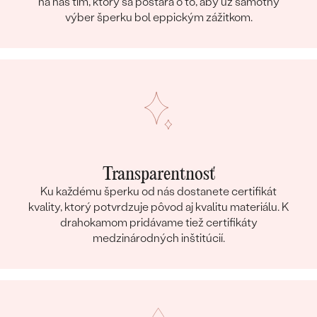
na náš tím, ktorý sa postará o to, aby už samotný
výber šperku bol eppickým zážitkom.
Transparentnosť
Ku každému šperku od nás dostanete certifikát
kvality, ktorý potvrdzuje pôvod aj kvalitu materiálu. K
drahokamom pridávame tiež certifikáty
medzinárodných inštitúcií.