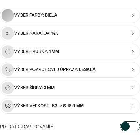
Najpredávanejšie
Najpredávanejšie
PODĽA TVARU DRAHOKAMU
náušnice
VÝBER FARBY:
BIELA
NA MIERU
prstene
VÝBER KARÁTOV:
14K
Personalizované
DIAMANTY
PREZRIEŤ
prívesky
VÝBER HRÚBKY:
1 MM
PREZRIEŤ
VÝBER POVRCHOVEJ ÚPRAVY:
LESKLÁ
OBJAVIŤ
Wave kolekcia
VÝBER ŠÍRKY:
3 MM
53
VÝBER VEĽKOSTI:
53 -> Ø 16,9 MM
OBJAVIŤ
PRIDAŤ GRAVÍROVANIE