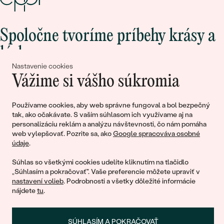
Spoločne tvoríme príbehy krásy a
lásky
Nastavenie cookies
Vážime si vášho súkromia
Pripojte sa k nám!
Používame cookies, aby web správne fungoval a bol bezpečný
tak, ako očakávate. S vaším súhlasom ich využívame aj na
personalizáciu reklám a analýzu návštevnosti, čo nám pomáha
web vylepšovať. Pozrite sa, ako
Google spracováva osobné
údaje
.
Súhlas so všetkými cookies udelíte kliknutím na tlačidlo
„Súhlasím a pokračovať". Vaše preferencie môžete upraviť v
nastavení volieb
. Podrobnosti a všetky dôležité informácie
© 2011 - 2026, Eppi.sk
nájdete
tu
.
SÚHLASÍM A POKRAČOVAŤ