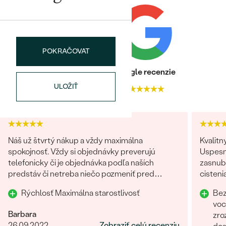
POKRAČOVAT
Heuréka recenzie
Google recenzie
ULOŽIŤ
4.9
4.9
Náš už štvrtý nákup a vždy maximálna
Kvalitn
spokojnosť. Vždy si objednávky preverujú
Uspesn
telefonicky či je objednávka podľa naších
zasnubn
predstáv či netreba niečo pozmeniť pred
cisteni
odoslaním. Odporúčam každému.
Odpor
Rýchlosť Maximálna starostlivosť
Bez
voc
Barbara
zro
26.09.2022
Zobraziť celú recenziu