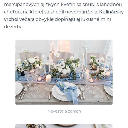
marcipánových aj živých kvetín sa snúbi s lahodnou
chuťou, na ktorej sa zhodli novomanželia.
Kulinársky
vrchol
večera obvykle dopĺňajú aj luxusné mini
dezerty.
Nevěsta a ženich