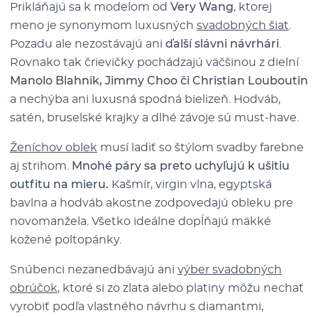
Prikláňajú sa k modelom od
Very Wang
, ktorej
meno je synonymom luxusných
svadobných šiat
.
Pozadu ale nezostávajú ani
ďalší slávni návrhári
.
Rovnako tak črievičky pochádzajú väčšinou z dielní
Manolo Blahnik, Jimmy Choo či Christian Louboutin
a nechýba ani luxusná spodná bielizeň. Hodváb,
satén, bruselské krajky a dlhé závoje sú must-have.
Ženíchov oblek
musí ladiť so štýlom svadby farebne
aj strihom.
Mnohé páry sa preto uchyľujú k ušitiu
outfitu na mieru.
Kašmír, virgin vlna, egyptská
bavlna a hodváb akostne zodpovedajú obleku pre
novomanžela. Všetko ideálne dopĺňajú mäkké
kožené poltopánky.
Snúbenci nezanedbávajú ani
výber svadobných
obrúčok
, ktoré si zo zlata alebo platiny môžu nechať
vyrobiť podľa vlastného návrhu s diamantmi,