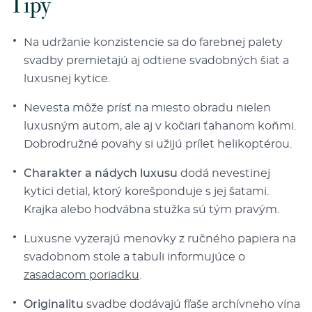
Tipy
Na udržanie konzistencie sa do farebnej palety
svadby premietajú aj odtiene svadobných šiat a
luxusnej kytice.
Nevesta môže prísť na miesto obradu nielen
luxusným autom, ale aj v kočiari ťahanom koňmi.
Dobrodružné povahy si užijú prílet helikoptérou.
Charakter a nádych luxusu
dodá nevestinej
kytici detial, ktorý korešponduje s jej šatami.
Krajka alebo hodvábna stužka sú tým pravým.
Luxusne vyzerajú menovky z ručného papiera na
svadobnom stole a tabuli informujúce o
zasadacom poriadku
.
Originalitu
svadbe dodávajú fľaše archívneho vína