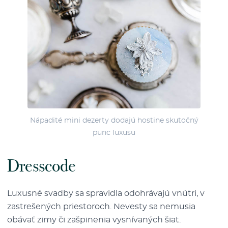
Nápadité mini dezerty dodajú hostine skutočný
punc luxusu
Dresscode
Luxusné svadby sa spravidla odohrávajú vnútri, v
zastrešených priestoroch. Nevesty sa nemusia
obávať zimy či zašpinenia vysnívaných šiat.