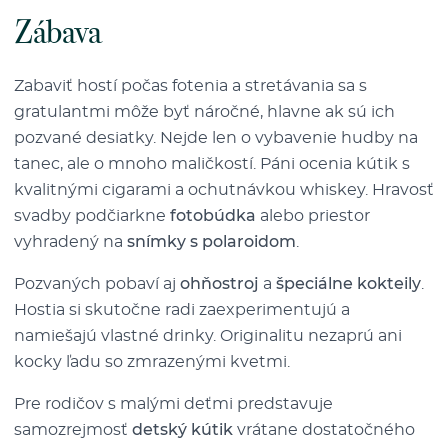
Zábava
Zabaviť hostí počas fotenia a stretávania sa s
gratulantmi môže byť náročné, hlavne ak sú ich
pozvané desiatky. Nejde len o vybavenie hudby na
tanec, ale o mnoho maličkostí. Páni ocenia kútik s
kvalitnými cigarami a ochutnávkou whiskey. Hravosť
svadby podčiarkne
fotobúdka
alebo priestor
vyhradený na
snímky s polaroidom
.
Pozvaných pobaví aj
ohňostroj
a
špeciálne kokteily
.
Hostia si skutočne radi zaexperimentujú a
namiešajú vlastné drinky. Originalitu nezaprú ani
kocky ľadu so zmrazenými kvetmi.
Pre rodičov s malými deťmi predstavuje
samozrejmosť
detský kútik
vrátane dostatočného