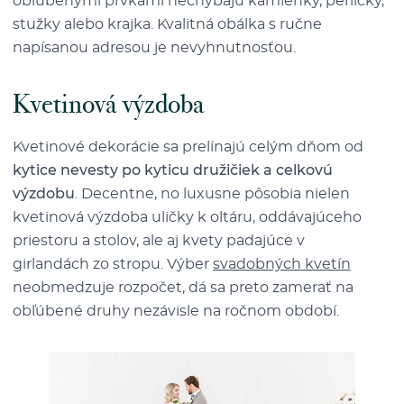
obľúbenými prvkami nechýbajú kamienky, perličky,
stužky alebo krajka. Kvalitná obálka s ručne
napísanou adresou je nevyhnutnosťou.
Kvetinová výzdoba
Kvetinové dekorácie sa prelínajú celým dňom od
kytice nevesty po kyticu družičiek a celkovú
výzdobu
. Decentne, no luxusne pôsobia nielen
kvetinová výzdoba uličky k oltáru, oddávajúceho
priestoru a stolov, ale aj kvety padajúce v
girlandách zo stropu. Výber
svadobných kvetín
neobmedzuje rozpočet, dá sa preto zamerať na
obľúbené druhy nezávisle na ročnom období.