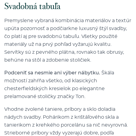
Svadobná tabuľa
Premyslene vybraná kombinácia materiálov a textúr
upúta pozornosť a podčiarkne luxusný štýl svadby,
čo platí aj pre svadobnú tabuľu. Všetky použité
materiály už na prvý pohľad vyžarujú kvalitu.
Servítky sú z pevného plátna, rovnako tak obrusy,
behúne na stôl a zdobenie stoličiek.
Podceniť sa nesmie ani výber nábytku.
Škála
možností zahŕňa všetko, od klasických
chesterfieldských kresielok po elegantne
prelamované stoličky značky Ton.
Vhodne zvolené taniere, príbory a sklo doladia
nádych svadby. Pohárikom z krištáľového skla a
tanierikom z krehkého porcelánu sa nič nevyrovná.
Strieborné príbory vždy vyzerajú dobre, podľa