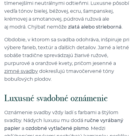
tlmenejšími neutrálnymi odtieňmi. Luxusne pôsobí
vedľa tónov bielej, béžovej, ecru, šampanskej,
krémovej a smotanovej, púdrová ružová ale
aj modrá. Chýbať nemôže
zlatá alebo strieborná
.
Obdobie, v ktorom sa svadba odohráva, inšpiruje pri
výbere farieb, textúr a ďalších detailov. Jarné a letné
sobáše tradične sprevádzajú žiarivé ružové,
purpurové a oranžové kvety, pričom jesenné a
zimné svadby
dokresľujú tmavočervené tóny
bobuľových plodov.
Luxusné svadobné oznámenie
Oznámenie svadby vždy ladí s farbami a štýlom
svadby. Nádych luxusu mu dodá
ručne vyrábaný
papier
a
ozdobné vytlačené písmo
. Medzi