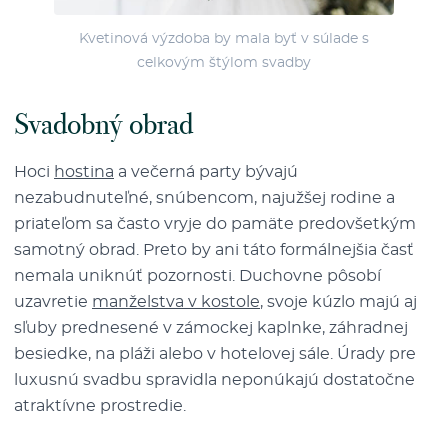
Kvetinová výzdoba by mala byť v súlade s
celkovým štýlom svadby
Svadobný obrad
Hoci
hostina
a večerná party bývajú
nezabudnuteľné, snúbencom, najužšej rodine a
priateľom sa často vryje do pamäte predovšetkým
samotný obrad. Preto by ani táto formálnejšia časť
nemala uniknúť pozornosti. Duchovne pôsobí
uzavretie
manželstva v kostole
, svoje kúzlo majú aj
sľuby prednesené v zámockej kaplnke, záhradnej
besiedke, na pláži alebo v hotelovej sále. Úrady pre
luxusnú svadbu spravidla neponúkajú dostatočne
atraktívne prostredie.