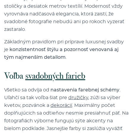
stoličky a desiatok metrov textílií. Modernosť vždy
vyrovnáva nadčasová elegancia, ktorá zaistí, že
svadobné fotografie nebudú ani po rokoch vyzerať
zastaralo.
Základným pravidlom pri príprave luxusnej svadby
je
konzistentnosť štýlu a pozornosť venovaná aj
tým najmenším detailom
.
Voľba
svadobných farieb
Všetko sa odvíja od
nastavenia farebnej schémy
.
Uľahčí sa tak voľba šiat pre
družičky
, zúži sa výber
kvetov, pozvánok a
dekorácií
. Maximálny počet
doplňujúcich sa odtieňov nesmie presiahnuť päť. Na
fotografiách výborne fungujú sýte akcenty na
bielom podklade. Jasnejšie farby si zaslúžia vyvážiť