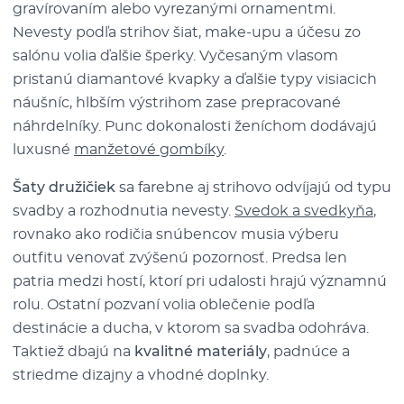
gravírovaním alebo vyrezanými ornamentmi.
Nevesty podľa strihov šiat, make-upu a účesu zo
salónu volia ďalšie šperky. Vyčesaným vlasom
pristanú diamantové kvapky a ďalšie typy visiacich
náušníc, hlbším výstrihom zase prepracované
náhrdelníky. Punc dokonalosti ženíchom dodávajú
luxusné
manžetové gombíky
.
Šaty družičiek
sa farebne aj strihovo odvíjajú od typu
svadby a rozhodnutia nevesty.
Svedok a svedkyňa
,
rovnako ako rodičia snúbencov musia výberu
outfitu venovať zvýšenú pozornosť. Predsa len
patria medzi hostí, ktorí pri udalosti hrajú významnú
rolu. Ostatní pozvaní volia oblečenie podľa
destinácie a ducha, v ktorom sa svadba odohráva.
Taktiež dbajú na
kvalitné materiály
, padnúce a
striedme dizajny a vhodné doplnky.