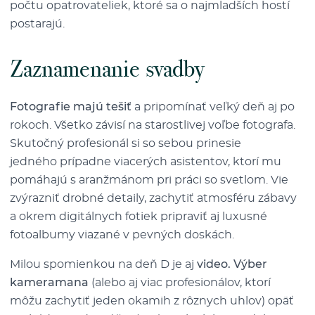
počtu opatrovateliek, ktoré sa o najmladších hostí
postarajú.
Zaznamenanie svadby
Fotografie majú tešiť
a pripomínať veľký deň aj po
rokoch. Všetko závisí na starostlivej voľbe fotografa.
Skutočný profesionál si so sebou prinesie
jedného prípadne viacerých asistentov, ktorí mu
pomáhajú s aranžmánom pri práci so svetlom. Vie
zvýrazniť drobné detaily, zachytiť atmosféru zábavy
a okrem digitálnych fotiek pripraviť aj luxusné
fotoalbumy viazané v pevných doskách.
Milou spomienkou na deň D je aj
video. Výber
kameramana
(alebo aj viac profesionálov, ktorí
môžu zachytiť jeden okamih z rôznych uhlov) opäť