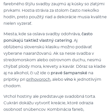
farebného štýlu svadby zaujmú aj kúsky so zlatými
prvkami. Hostia strávia za stolom často niekoľko
hodín, preto použitý riad a dekorácie musia kvalitne
nielen vyzerať.
Miesta, kde sa oslava svadby odohráva,
často
ponúkajú taktiež vlastný catering
. Aj
obľúbenú slovenskú klasiku možno podávať
vyberane naaranžovanú. Ak sa nesie svadba v
stredomorskom alebo ostrovnom duchu, nesmú
chýbať plody mora, krevety a kaviár. Dôraz sa kladie
aj na alkohol, či už ide o
pravé šampanské
na
prípitky pri
príhovoroch
, alebo
víno
k jednotlivým
chodom.
Vrchol hostiny ale predstavuje svadobná torta.
Cukrári dokážu vytvoriť kreácie, ktoré odrazia
osobnosť snúbencov. Kombinácia farieb,