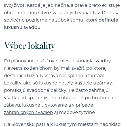
svoj život. Každá je jedinečná, a práve preto existuje
ohromné množstvo svadobných variantov. Dnes sa
spoločne pozrieme na zúbok tomu,
ktorý definuje
luxusnú svadbu
.
Výber lokality
Pri plánovaní je kľúčové
miesto konania svadby
.
Nevesta so ženíchom by mali zvážiť, po ktorej
destinácii túžia. Nastáva čas splnenia fantázií.
Lokality, ako sú luxusné hotely, kaštiele a zámky,
ponúkajú svadobné balíčky. Tie často zahŕňajú
všetko od spa a zaistenia obradu až po hostinu a
zábavu, luxusné ubytovanie a v prípade
zahraničných svadieb
aj medové týždne.
Na Slovensku patria k luxusným miestam napríklad