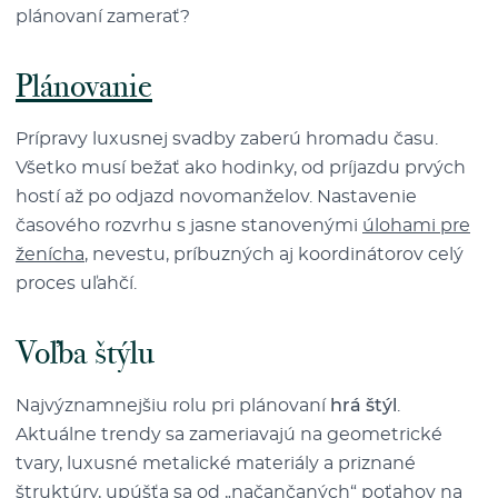
plánovaní zamerať?
Plánovanie
Prípravy luxusnej svadby zaberú hromadu času.
Všetko musí bežať ako hodinky, od príjazdu prvých
hostí až po odjazd novomanželov. Nastavenie
časového rozvrhu s jasne stanovenými
úlohami pre
ženícha
, nevestu, príbuzných aj koordinátorov celý
proces uľahčí.
Voľba štýlu
Najvýznamnejšiu rolu pri plánovaní
hrá štýl
.
Aktuálne trendy sa zameriavajú na geometrické
tvary, luxusné metalické materiály a priznané
štruktúry, upúšťa sa od „načančaných“ poťahov na