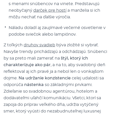
s menami snúbencov na vinete. Predstavujú
neobyčajný
darček pre hostí
a manželia si ich
môžu nechať na ďalšie výročia.
Náladu doladí aj zaujímavé večerné osvetlenie v
podobe sviečok alebo lampiónov.
Z toľkých
druhov svadieb
býva zložité si vybrať.
Navyše trendy prichádzajú a odchádzajú. Snúbenci
by sa preto mali zamerať na
štýl, ktorý ich
charakterizuje ako pár
, a na to, aby svadobný deň
reflektoval aj ich pravé ja a nebol len o vonkajšom
dojme.
Na udržanie konzistencie
celej udalosti sa
odporúča
nástenka
so základnými prvkami.
Zdieľanie so svadobnou agentúrou, hotelom a
dodávateľmi uľahčí komunikáciu. Všetci, ktorí sa
zapoja do príprav veľkého dňa, udržia vytýčený
smer, ktorý vyústi do nezabudnuteľnej luxusnej