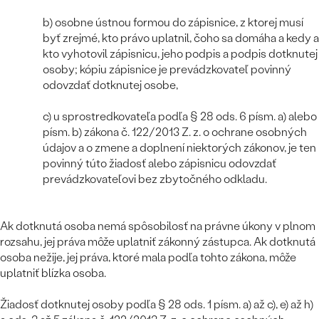
b) osobne ústnou formou do zápisnice, z ktorej musí
byť zrejmé, kto právo uplatnil, čoho sa domáha a kedy a
kto vyhotovil zápisnicu, jeho podpis a podpis dotknutej
osoby; kópiu zápisnice je prevádzkovateľ povinný
odovzdať dotknutej osobe,
Bestsellery
c) u sprostredkovateľa podľa § 28 ods. 6 písm. a) alebo
písm. b) zákona č. 122/2013 Z. z. o ochrane osobných
údajov a o zmene a doplnení niektorých zákonov, je ten
povinný túto žiadosť alebo zápisnicu odovzdať
OBJAVIŤ
prevádzkovateľovi bez zbytočného odkladu.
Ak dotknutá osoba nemá spôsobilosť na právne úkony v plnom
rozsahu, jej práva môže uplatniť zákonný zástupca. Ak dotknutá
osoba nežije, jej práva, ktoré mala podľa tohto zákona, môže
uplatniť blízka osoba.
Žiadosť dotknutej osoby podľa § 28 ods. 1 písm. a) až c), e) až h)