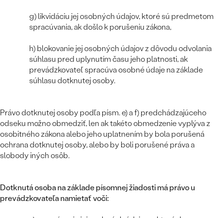
STATEMENT
ZAČAŤ S DIAMANTOM
RUČNE RYTÉ
DETSKÉ
MEDAILÓNY
DETSKÉ ŠPERKY
g) likvidáciu jej osobných údajov, ktoré sú predmetom
PEČATNÉ
ZAČAŤ S LABGROWN DIAMANTOM
S VÝPLŇOU
spracúvania, ak došlo k porušeniu zákona,
PIERCING
RETIAZKY
BROŠNE
PERSONALIZOVANÉ
ZAČAŤ S FAREBNÝM DIAMANTOM
h) blokovanie jej osobných údajov z dôvodu odvolania
SVADOBNÉ SETY
súhlasu pred uplynutím času jeho platnosti, ak
V TVARE SRDCA
DOPLNKY
PODĽA DRAHOKAMU
prevádzkovateľ spracúva osobné údaje na základe
PODĽA DRAHOKAMU
súhlasu dotknutej osoby.
PODĽA DRAHOKAMU
S DIAMANTMI
PODĽA CENY
SO ZVIERATAMI
PODĽA MATERIÁLU
S DIAMANTMI
DIAMANT
CENOVO DOSTUPNÉ
S DRAHOKAMAMI
Právo dotknutej osoby podľa písm. e) a f) predchádzajúceho
ZLATÉ
PODĽA DRAHOKAMU
S DRAHOKAMAMI
odseku možno obmedziť, len ak takéto obmedzenie vyplýva z
LAB GROWN DIAMANT
LUXUSNÉ
S PERLAMI
osobitného zákona alebo jeho uplatnením by bola porušená
S DIAMANTMI
STRIEBORNÉ
ochrana dotknutej osoby, alebo by boli porušené práva a
S PERLAMI
MOISSANIT
slobody iných osôb.
S DRAHOKAMAMI
PLATINOVÉ
PODĽA CENY
FAREBNÝ DIAMANT
PODĽA CENY
CENOVO DOSTUPNÉ
S PERLAMI
Dotknutá osoba na základe písomnej žiadosti má právo u
PODĽA DRAHOKAMU
ČIERNY DIAMANT
CENOVO DOSTUPNÉ
prevádzkovateľa namietať voči:
LUXUSNÉ
S DIAMANTMI
PODĽA CENY