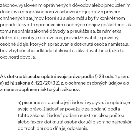
Najpredávanejšie
zákonov, vyslovením oprávnených dôvodov alebo predložením
Najpredávanejšie
PODĽA TVARU DRAHOKAMU
dôkazov o neoprávnenom zasahovaní do jej práv a právom
náušnice
chránených záujmov, ktoré sú alebo môžu byť v konkrétnom
prstene
NA MIERU
prípade takýmto spracúvaním osobných údajov poškodené; ak
Personalizované
tomu nebránia zákonné dôvody a preukáže sa, že námietka
DIAMANTY
dotknutej osoby je oprávnená, prevádzkovateľ je povinný
PREZRIEŤ
osobné údaje, ktorých spracúvanie dotknutá osoba namietala,
prívesky
bez zbytočného odkladu blokovať a zlikvidovať ihneď, ako to
PREZRIEŤ
okolnosti dovolia.
OBJAVIŤ
Ak dotknutá osoba uplatní svoje právo podľa § 28 ods. 1 písm.
Wave kolekcia
a) až h) zákona č. 122/2013 Z. z. o
ochrane osobných údajov a o
zmene a doplnení niektorých zákonov:
a) písomne a z obsahu jej žiadosti vyplýva, že uplatňuje
svoje právo, žiadosť sa považuje za podanú podľa
OBJAVIŤ
tohto zákona; žiadosť podanú elektronickou poštou
alebo faxom dotknutá osoba doručí písomne najneskôr
do troch dní odo dňa jej odoslania,