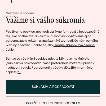
Spoločne tvoríme príbehy krásy a
Nastavenie cookies
Vážime si vášho súkromia
lásky
Používame cookies, aby web správne fungoval a bol bezpečný
tak, ako očakávate. S vaším súhlasom ich využívame aj na
Pripojte sa k nám!
personalizáciu reklám a analýzu návštevnosti, čo nám pomáha
web vylepšovať. Pozrite sa, ako
Google spracováva osobné
údaje
.
Súhlas so všetkými cookies udelíte kliknutím na tlačidlo
„Súhlasím a pokračovať". Vaše preferencie môžete upraviť v
nastavení volieb
. Podrobnosti a všetky dôležité informácie
nájdete
tu
.
© 2011 - 2026, Eppi.sk
SÚHLASÍM A POKRAČOVAŤ
POUŽIŤ LEN TECHNICKÉ COOKIES