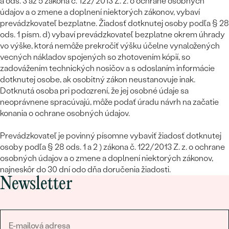
a ods. 3 až 5 zákona č. 122/2013 Z. z. o ochrane osobných
údajov a o zmene a doplnení niektorých zákonov, vybaví
prevádzkovateľ bezplatne. Žiadosť dotknutej osoby podľa § 28
ods. 1 písm. d) vybaví prevádzkovateľ bezplatne okrem úhrady
vo výške, ktorá nemôže prekročiť výšku účelne vynaložených
vecných nákladov spojených so zhotovením kópií, so
zadovážením technických nosičov a s odoslaním informácie
dotknutej osobe, ak osobitný zákon neustanovuje inak.
Dotknutá osoba pri podozrení, že jej osobné údaje sa
neoprávnene spracúvajú, môže podať úradu návrh na začatie
konania o ochrane osobných údajov.
Prevádzkovateľ je povinný písomne vybaviť žiadosť dotknutej
osoby podľa § 28 ods. 1 a 2 ) zákona č. 122/2013 Z. z. o ochrane
osobných údajov a o zmene a doplnení niektorých zákonov,
najneskôr do 30 dní odo dňa doručenia žiadosti.
Newsletter