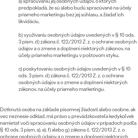
SALT AND PEPPER DIAMANT
a) spracúvaniu jej osobných údajov, o ktorých
LUXUSNÉ
predpokladá, že sú alebo budú spracúvané na účely
CENOVO DOSTUPNÉ
S DRAHOKAMAMI
DRAHOKAM
priameho marketingu bez jej súhlasu, a žiadať ich
likvidáciu,
LUXUSNÉ
S LAB GROWN DIAMANTMI
Najpredávanejšie
PODĽA MATERIÁLU
b) využívaniu osobných údajov uvedených v § 10 ods.
S PERLAMI
3 písm. d) zákona č. 122/2013 Z. z. o ochrane osobných
svadobné
ZLATO
údajov a o zmene a doplnení niektorých zákonov, na
účely priameho marketingu v poštovom styku,
obrúčky
PODĽA ŠTÝLU
PLATINA
c) poskytovaniu osobných údajov uvedených v § 10
PERSONALIZOVANÉ
ods. 3 písm. d) zákona č. 122/2013 Z. z. o ochrane
STRIEBRO
osobných údajov a o zmene a doplnení niektorých
SYMBOLICKÉ
zákonov, na účely priameho marketingu.
PREZRIEŤ
MINIMALISTICKÉ
Dotknutá osoba na základe písomnej žiadosti alebo osobne, ak
vec neznesie odklad, má právo u prevádzkovateľa kedykoľvek
PODĽA PRÍLEŽITOSTI
namietať voči spracúvaniu osobných údajov v prípadoch podľa
§ 10 ods. 3 písm. a), e), f) alebo g) zákona č. 122/2013 Z. z. o
PODĽA FARBY
ochrane osobných údajov a o zmene a doplnení niektorých