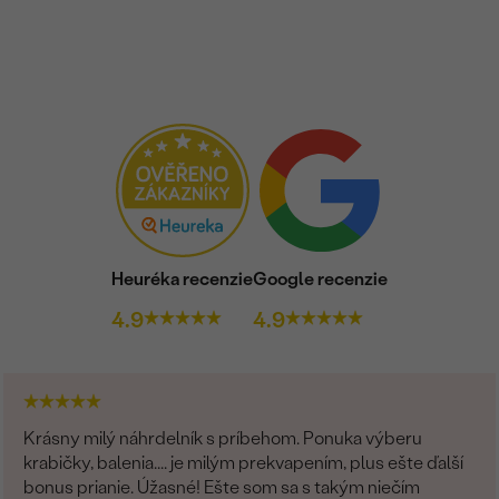
Heuréka recenzie
Google recenzie
4.9
4.9
Krásny milý náhrdelník s príbehom. Ponuka výberu
krabičky, balenia.... je milým prekvapením, plus ešte ďalší
bonus prianie. Úžasné! Ešte som sa s takým niečím