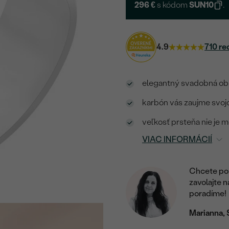
296 €
s kódom
SUN10
.
4.9
710 re
elegantný svadobná obr
karbón vás zaujme svoj
veľkosť prsteňa nie je 
VIAC INFORMÁCIÍ
Chcete por
zavolajte 
poradíme!
Marianna, 