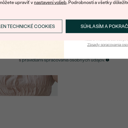
môžete upraviť v
nastavení volieb
. Podrobnosti a všetky dôležit
E-mail
*
LEN TECHNICKÉ COOKIES
SÚHLASÍM A POKRA
Prihlásiť sa a zís
ZASLAŤ UPOZORNENIE NA TENTO
ŠPERK
Vaša e-mailová adresa je 
Zásady spracovania os
Kliknutím potvrdzujem, že som sa oboznámil
s
pravidlami spracovania osobných údajov
.