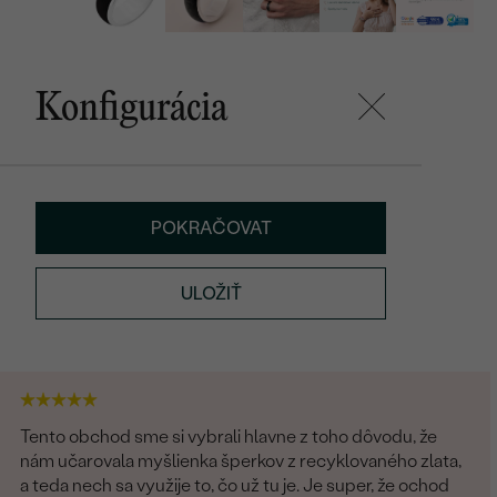
Konfigurácia
POKRAČOVAT
ULOŽIŤ
Tento obchod sme si vybrali hlavne z toho dôvodu, že
nám učarovala myšlienka šperkov z recyklovaného zlata,
a teda nech sa využije to, čo už tu je. Je super, že ochod