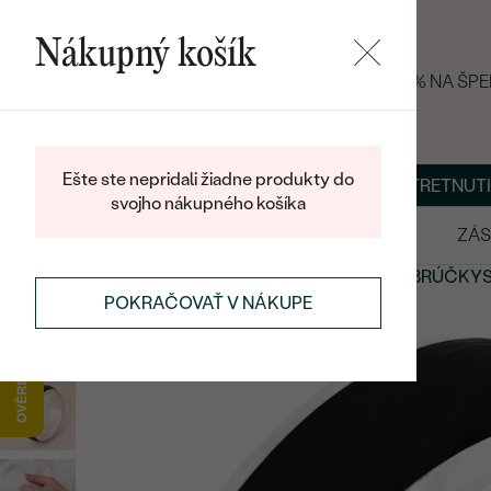
Nákupný košík
LETNÝ BLACK FRIDAY: −25 % NA ŠP
Ešte ste nepridali žiadne produkty do
O NÁS
BLOG
ŠPERKY NA MIERU
DOHODNÚŤ STRETNUTI
svojho nákupného košíka
VÝPREDAJ
SVADOBNÉ OBRÚČKY
ZÁS
SVADOBNÉ OBRÚČKY
NETRADIČNÉ
SVADOBNÉ OBRÚČKY
POKRAČOVAŤ V NÁKUPE