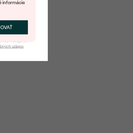
é informácie
ČOVAŤ
kať zľavu
u nás v bezpečí.
obných údajov