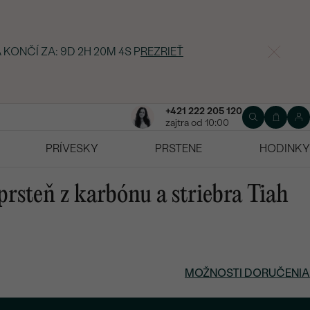
 KONČÍ ZA:
9D 2H 20M 3S
P
REZRIEŤ
+421 222 205 120
zajtra od 10:00
PRÍVESKY
PRSTENE
HODINKY
rsteň z karbónu a striebra Tiah
MOŽNOSTI DORUČENIA