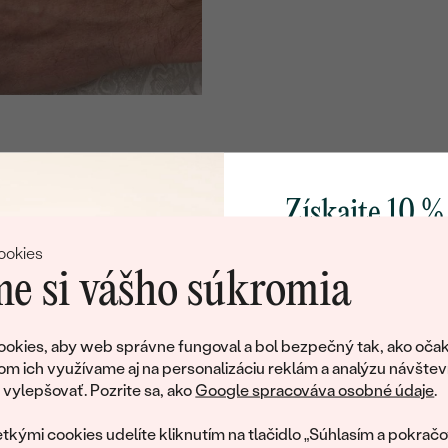
Získajte 10 %
svoj prvý 
ookies
e si vášho súkromia
Pridajte sa k nám a 
poctivo vyrábaných 
okies, aby web správne fungoval a bol bezpečný tak, ako očak
Ako darček na priv
om ich využívame aj na personalizáciu reklám a analýzu návštev
tujeme, ale tento šperk si už svojích majiteľov naš
obratom pošleme zľ
ylepšovať. Pozrite sa, ako
Google spracováva osobné údaje
.
váš prvý ná
ká množstvo podobných produktov. Pokiaľ chcete byť informovan
tkými cookies udelíte kliknutím na tlačidlo „Súhlasím a pokračo
šperku, nechajte nám svoj e-mail.