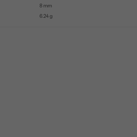
8 mm
6.24 g