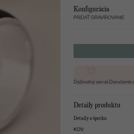
Konfigurácia
PRIDAŤ GRAVÍROVANIE
VYBERTE FONT
Napíšte iniciály/text
15
/ 15 ZNAKOV
Doživotný servis
Doručenie 
Detaily produktu
Detaily o šperku
KOV
: