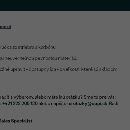
cenzií
účka zo striebra a karbónu
ou neuveriteľnou pevnosťou materiálu
možné upraviť - dostupný iba vo veľkosti, které sú skladom
adiť s výberom, alebo máte inú otázku? Sme tu pre vás:
na
+421 222 205 120
alebo napíšte na
otazky@eppi.sk
. Radi
Sales Specialist