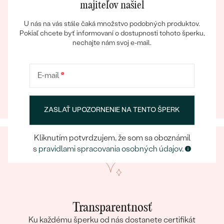
majiteľov našiel
U nás na vás stále čaká množstvo podobných produktov.
Pokiaľ chcete byť informovaní o dostupnosti tohoto šperku,
nechajte nám svoj e-mail.
Eppický zážitok
Pri nakupovaní online aj osobne sa môžete spoľahnúť
E-mail
*
Bestsellery
na náš tím, ktorý sa postará o to, aby už samotný
výber šperku bol eppickým zážitkom.
ZASLAŤ UPOZORNENIE NA TENTO ŠPERK
OBJAVIŤ
Kliknutím potvrdzujem, že som sa oboznámil
s
pravidlami spracovania osobných údajov
.
Transparentnosť
Ku každému šperku od nás dostanete certifikát