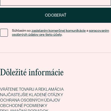
ODOBERAŤ
Súhlasím so
zasielaním komerčnej komunikácie
a
spracovaním
osobných údajov pre tieto účely
.
Dôležité informácie
VRÁTENIE TOVARU A REKLAMÁCIA
NAJČASTEJŠIE KLADENÉ OTÁZKY
OCHRANA OSOBNÝCH ÚDAJOV
OBCHODNÉ PODMIENKY