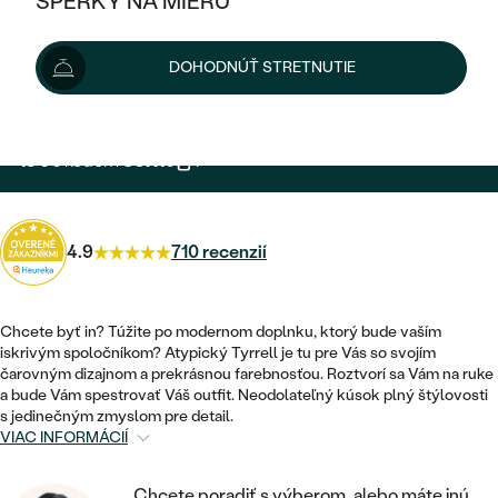
ŠPERKY NA MIERU
KOMBINOVANÉ ZLATO
STRIEBORNÉ
17 €
POSTRANNÉ DRAHOKAMY
19 €
-11 %
ZLATÉ
VÝPREDAJ
VÝPREDAJ
DOHODNÚŤ STRETNUTIE
PLATINOVÉ
HALO
PODĽA ŠTÝLU
Možnosti doručenia
STRIEBORNÉ
ŠPERKY ČO POMÁHAJÚ
PODĽA MATERIÁLU
JEDNODUCHÉ
TRI DRAHOKAMY
PLATINOVÉ
PODĽA ŠTÝLU
15 €
s kódom
SUN10
.
ZLATÉ
PODĽA TYPU
BEZ KAMEŇA
NAPICHOVACIE
VINTAGE
NÁUŠNICE
STRIEBORNÉ
PODĽA ŠTÝLU
ETERNITY
KRUHOVÉ
SET ZÁSNUBNÉHO PRSTEŇA A
4.9
710 recenzií
SOLITÉR
PRSTENE
PLATINOVÉ
OBRÚČOK
VYKROJENÉ
MINIMALISTICKÉ
NARODENIE DIEŤAŤA
PRÍVESKY
NETRADIČNÉ
Chcete byť in? Túžite po modernom doplnku, ktorý bude vaším
VINTAGE
PODĽA ŠTÝLU
VISIACE
iskrivým spoločníkom? Atypický Tyrrell je tu pre Vás so svojím
PERSONALIZOVANÉ
NÁRAMKY
čarovným dizajnom a prekrásnou farebnosťou. Roztvorí sa Vám na ruke
ETERNITY
a bude Vám spestrovať Váš outfit. Neodolateľný kúsok plný štýlovosti
NETRADIČNÉ
ZOSTAVTE SI PRSTEŇ
SOLITÉR
s jedinečným zmyslom pre detail.
SO ZNAMENÍM ZVEROKRUHU
SETY
VIAC INFORMÁCIÍ
MINIMALISTICKÉ
ZAČAŤ S PRSTEŇOM
TEPANÉ
V TVARE SRDCA
MINIMALISTICKÉ
PÁNSKE ŠPERKY
Chcete poradiť s výberom, alebo máte inú