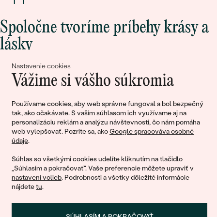
Spoločne tvoríme príbehy krásy a
lásky
Nastavenie cookies
Pripojte sa k nám!
Vážime si vášho súkromia
Používame cookies, aby web správne fungoval a bol bezpečný
tak, ako očakávate. S vaším súhlasom ich využívame aj na
personalizáciu reklám a analýzu návštevnosti, čo nám pomáha
web vylepšovať. Pozrite sa, ako
Google spracováva osobné
údaje
.
Súhlas so všetkými cookies udelíte kliknutím na tlačidlo
„Súhlasím a pokračovať". Vaše preferencie môžete upraviť v
© 2011 - 2026, Eppi.sk
nastavení volieb
. Podrobnosti a všetky dôležité informácie
nájdete
tu
.
SÚHLASÍM A POKRAČOVAŤ