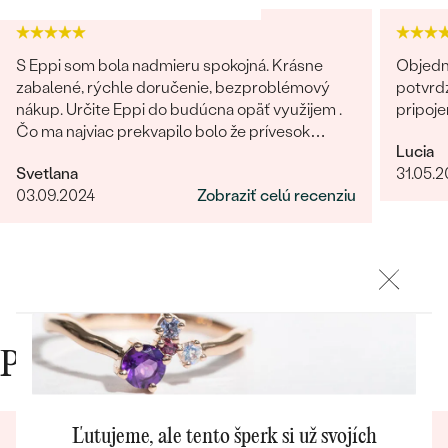
Najpredávanejšie
Najpredávanejšie
PODĽA TVARU DRAHOKAMU
náušnice
S Eppi som bola nadmieru spokojná. Krásne
Objedn
NA MIERU
prstene
zabalené, rýchle doručenie, bezproblémový
potvrdz
Personalizované
nákup. Určite Eppi do budúcna opäť využijem .
pripoje
DIAMANTY
Čo ma najviac prekvapilo bolo že prívesok
PREZRIEŤ
Lucia
vyzeral v reáli ešte lepšie ako na fotkách.
prívesky
Svetlana
31.05.
Ďakujem Eppi. PS: Určite by som aktualizovala
PREZRIEŤ
03.09.2024
Zobraziť celú recenziu
fotky pri týchto príveskom. V realite je to
prepracovanie oveľa viditelnejšie a krajšie ako na
fotkách.
OBJAVIŤ
Wave kolekcia
Prečo nakupovať v Eppi
OBJAVIŤ
Ľutujeme, ale tento šperk si už svojích