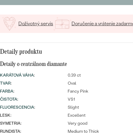
SALT AND PEPPER DIAMANT
LUXUSNÉ
CENOVO DOSTUPNÉ
S DRAHOKAMAMI
DRAHOKAM
Doživotný servis
Doručenie a vrátenie zadarm
LUXUSNÉ
S LAB GROWN DIAMANTMI
Najpredávanejšie
PODĽA MATERIÁLU
S PERLAMI
svadobné
ZLATO
Detaily produktu
obrúčky
PODĽA ŠTÝLU
PLATINA
Detaily o centrálnom diamante
PERSONALIZOVANÉ
STRIEBRO
KARÁTOVÁ VÁHA
:
0.39 ct
TVAR
:
Oval
SYMBOLICKÉ
PREZRIEŤ
FARBA
:
Fancy Pink
ČISTOTA
MINIMALISTICKÉ
:
VS1
FLUORESCENCIA
:
Slight
PODĽA PRÍLEŽITOSTI
LESK:
Excellent
SYMETRIA:
Very good
PODĽA FARBY
RUNDISTA:
Medium to Thick