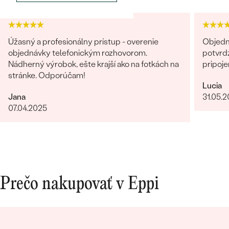
Úžasný a profesionálny prístup - overenie
Objedn
objednávky telefonickým rozhovorom.
potvrdz
Nádherný výrobok, ešte krajší ako na fotkách na
pripoje
stránke. Odporúčam!
Bestsellery
Lucia
Jana
31.05.
07.04.2025
OBJAVIŤ
Prečo nakupovať v Eppi