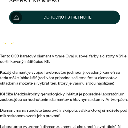
ŠPERKY NA MIERU
380 €
KOMBINOVANÉ ZLATO
STRIEBORNÉ
POSTRANNÉ DRAHOKAMY
ZLATÉ
VÝPREDAJ
VÝPREDAJ
Možnosti doručenia
DOHODNÚŤ STRETNUTIE
PLATINOVÉ
HALO
PODĽA ŠTÝLU
STRIEBORNÉ
ŠPERKY ČO POMÁHAJÚ
PODĽA MATERIÁLU
JEDNODUCHÉ
TRI DRAHOKAMY
4.9
710 recenzií
PLATINOVÉ
PODĽA ŠTÝLU
ZLATÉ
PODĽA TYPU
BEZ KAMEŇA
NAPICHOVACIE
VINTAGE
NÁUŠNICE
STRIEBORNÉ
Tento 0.39 karátový diamant v tvare Oval ružovej farby a čistoty VS1 je
PODĽA ŠTÝLU
ETERNITY
certifikovaný inštitúciou IGI.
KRUHOVÉ
SET ZÁSNUBNÉHO PRSTEŇA A
SOLITÉR
PRSTENE
PLATINOVÉ
OBRÚČOK
Každý diamant je svojou farebnosťou jedinečný, osadený kameň sa
VYKROJENÉ
MINIMALISTICKÉ
teda môže ľahko líšiť (radi vám prípadne zašleme fotku diamantov
NARODENIE DIEŤAŤA
PRÍVESKY
skladom a môžete si vybrať ten, ktorý je vášmu srdcu najbližšie)
NETRADIČNÉ
VINTAGE
PODĽA ŠTÝLU
VISIACE
IGI čiže Medzinárodný gemologický inštitút je popredné laboratórium
PERSONALIZOVANÉ
NÁRAMKY
zaoberajúce sa hodnotením diamantov s hlavným sídlom v Antverpách.
ETERNITY
NETRADIČNÉ
ZOSTAVTE SI PRSTEŇ
SOLITÉR
SO ZNAMENÍM ZVEROKRUHU
SETY
Diamant má na rundiste laserovú inskripciu, vďaka ktorej si môžete pod
MINIMALISTICKÉ
ZAČAŤ S PRSTEŇOM
TEPANÉ
mikroskopom overiť jeho pravosť.
V TVARE SRDCA
MINIMALISTICKÉ
PÁNSKE ŠPERKY
Laboratórne vytvorené diamanty, známe aj ako umelé, syntetické či