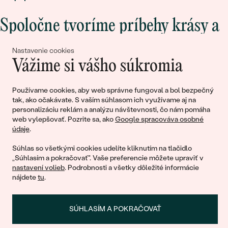
Spoločne tvoríme príbehy krásy a
lásky
Nastavenie cookies
Vážime si vášho súkromia
Pripojte sa k nám!
Používame cookies, aby web správne fungoval a bol bezpečný
tak, ako očakávate. S vaším súhlasom ich využívame aj na
personalizáciu reklám a analýzu návštevnosti, čo nám pomáha
web vylepšovať. Pozrite sa, ako
Google spracováva osobné
údaje
.
Súhlas so všetkými cookies udelíte kliknutím na tlačidlo
„Súhlasím a pokračovať". Vaše preferencie môžete upraviť v
nastavení volieb
. Podrobnosti a všetky dôležité informácie
© 2011 - 2026, Eppi.sk
nájdete
tu
.
SÚHLASÍM A POKRAČOVAŤ