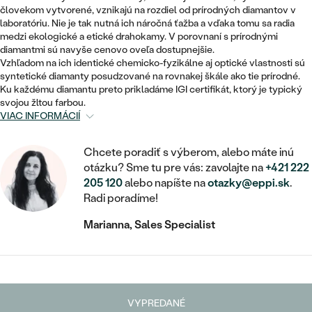
STATEMENT
ZAČAŤ S DIAMANTOM
RUČNE RYTÉ
DETSKÉ
človekom vytvorené, vznikajú na rozdiel od prírodných diamantov v
MEDAILÓNY
DETSKÉ ŠPERKY
laboratóriu. Nie je tak nutná ich náročná ťažba a vďaka tomu sa radia
PEČATNÉ
ZAČAŤ S LABGROWN DIAMANTOM
medzi ekologické a etické drahokamy. V porovnaní s prírodnými
S VÝPLŇOU
PIERCING
diamantmi sú navyše cenovo oveľa dostupnejšie.
RETIAZKY
BROŠNE
Vzhľadom na ich identické chemicko-fyzikálne aj optické vlastnosti sú
PERSONALIZOVANÉ
ZAČAŤ S FAREBNÝM DIAMANTOM
SVADOBNÉ SETY
syntetické diamanty posudzované na rovnakej škále ako tie prírodné.
V TVARE SRDCA
DOPLNKY
PODĽA DRAHOKAMU
Ku každému diamantu preto prikladáme IGI certifikát, ktorý je typický
svojou žltou farbou.
PODĽA DRAHOKAMU
PODĽA DRAHOKAMU
S DIAMANTMI
VIAC INFORMÁCIÍ
PODĽA CENY
SO ZVIERATAMI
PODĽA MATERIÁLU
S DIAMANTMI
DIAMANT
CENOVO DOSTUPNÉ
S DRAHOKAMAMI
Chcete poradiť s výberom, alebo máte inú
ZLATÉ
PODĽA DRAHOKAMU
otázku? Sme tu pre vás: zavolajte na
+421 222
S DRAHOKAMAMI
LAB GROWN DIAMANT
LUXUSNÉ
S PERLAMI
205 120
alebo napíšte na
otazky@eppi.sk
.
S DIAMANTMI
STRIEBORNÉ
Radi poradíme!
S PERLAMI
MOISSANIT
Marianna, Sales Specialist
S DRAHOKAMAMI
PLATINOVÉ
PODĽA CENY
FAREBNÝ DIAMANT
PODĽA CENY
CENOVO DOSTUPNÉ
S PERLAMI
PODĽA DRAHOKAMU
ČIERNY DIAMANT
CENOVO DOSTUPNÉ
LUXUSNÉ
S DIAMANTMI
VYPREDANÉ
PODĽA CENY