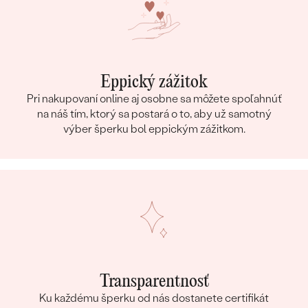
Eppický zážitok
Pri nakupovaní online aj osobne sa môžete spoľahnúť
na náš tím, ktorý sa postará o to, aby už samotný
výber šperku bol eppickým zážitkom.
Transparentnosť
Ku každému šperku od nás dostanete certifikát