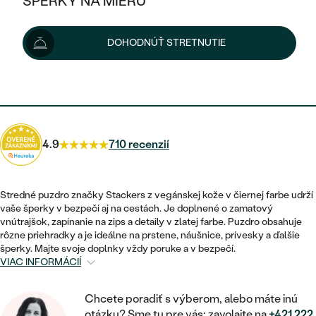
ŠPERKY NA MIERU
36 €
48 €
-25 %
KOMBINOVANÉ ZLATO
STRIEBORNÉ
POSTRANNÉ DRAHOKAMY
ZLATÉ
VÝPREDAJ
VÝPREDAJ
Možnosti doručenia
DOHODNÚŤ STRETNUTIE
PLATINOVÉ
HALO
PODĽA ŠTÝLU
STRIEBORNÉ
ŠPERKY ČO POMÁHAJÚ
PODĽA MATERIÁLU
JEDNODUCHÉ
32 €
s kódom
SUN10
.
TRI DRAHOKAMY
PLATINOVÉ
PODĽA ŠTÝLU
ZLATÉ
PODĽA TYPU
BEZ KAMEŇA
NAPICHOVACIE
VINTAGE
NÁUŠNICE
STRIEBORNÉ
PODĽA ŠTÝLU
4.9
710 recenzií
ETERNITY
KRUHOVÉ
SET ZÁSNUBNÉHO PRSTEŇA A
SOLITÉR
PRSTENE
PLATINOVÉ
OBRÚČOK
VYKROJENÉ
MINIMALISTICKÉ
Stredné puzdro značky Stackers z vegánskej kože v čiernej farbe udrží
NARODENIE DIEŤAŤA
PRÍVESKY
vaše šperky v bezpečí aj na cestách. Je doplnené o zamatový
NETRADIČNÉ
VINTAGE
PODĽA ŠTÝLU
vnútrajšok, zapínanie na zips a detaily v zlatej farbe. Puzdro obsahuje
VISIACE
PERSONALIZOVANÉ
rôzne priehradky a je ideálne na prstene, náušnice, prívesky a ďalšie
NÁRAMKY
ETERNITY
šperky. Majte svoje doplnky vždy poruke a v bezpečí.
NETRADIČNÉ
ZOSTAVTE SI PRSTEŇ
SOLITÉR
VIAC INFORMÁCIÍ
SO ZNAMENÍM ZVEROKRUHU
SETY
MINIMALISTICKÉ
ZAČAŤ S PRSTEŇOM
TEPANÉ
V TVARE SRDCA
Chcete poradiť s výberom, alebo máte inú
MINIMALISTICKÉ
PÁNSKE ŠPERKY
otázku? Sme tu pre vás: zavolajte na
+421 222