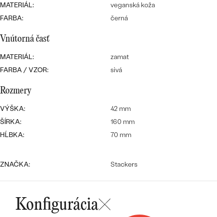
SALT AND PEPPER DIAMANT
LUXUSNÉ
MATERIÁL:
veganská koža
CENOVO DOSTUPNÉ
S DRAHOKAMAMI
FARBA:
černá
DRAHOKAM
Vnútorná časť
LUXUSNÉ
S LAB GROWN DIAMANTMI
Najpredávanejšie
PODĽA MATERIÁLU
MATERIÁL:
zamat
S PERLAMI
svadobné
FARBA / VZOR:
sivá
ZLATO
Rozmery
obrúčky
PODĽA ŠTÝLU
PLATINA
VÝŠKA:
42 mm
PERSONALIZOVANÉ
STRIEBRO
ŠÍRKA:
160 mm
HĹBKA:
70 mm
SYMBOLICKÉ
PREZRIEŤ
MINIMALISTICKÉ
ZNAČKA:
Stackers
PODĽA PRÍLEŽITOSTI
Konfigurácia
PODĽA FARBY