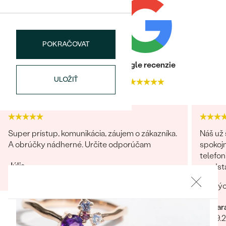
Najpredávanejšie
Najpredávanejšie
PODĽA TVARU DRAHOKAMU
náušnice
NA MIERU
prstene
POKRAČOVAT
Personalizované
DIAMANTY
Heuréka recenzie
Google recenzie
PREZRIEŤ
ULOŽIŤ
prívesky
4.9
4.9
PREZRIEŤ
OBJAVIŤ
Super prístup, komunikácia, záujem o zákazníka.
Náš už 
Wave kolekcia
A obrúčky nádherné. Určite odporúčam
spokojn
telefon
Júlia
predst
04.04.2023
odosla
OBJAVIŤ
Barbar
26.09.