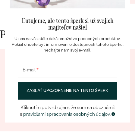
Ľutujeme, ale tento šperk si už svojích
majiteľov našiel
Prečo nakupovať v Eppi
U nás na vás stále čaká množstvo podobných produktov.
Pokiaľ chcete byť informovaní o dostupnosti tohoto šperku,
Bestsellery
nechajte nám svoj e-mail.
E-mail
*
OBJAVIŤ
ZASLAŤ UPOZORNENIE NA TENTO ŠPERK
Eppický zážitok
Pri nakupovaní online aj osobne sa môžete spoľahnúť
Kliknutím potvrdzujem, že som sa oboznámil
na náš tím, ktorý sa postará o to, aby už samotný
s
pravidlami spracovania osobných údajov
.
výber šperku bol eppickým zážitkom.