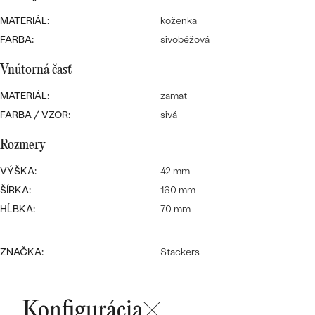
SALT AND PEPPER DIAMANT
LUXUSNÉ
MATERIÁL:
koženka
CENOVO DOSTUPNÉ
S DRAHOKAMAMI
DRAHOKAM
FARBA:
sivobéžová
LUXUSNÉ
S LAB GROWN DIAMANTMI
Najpredávanejšie
Vnútorná časť
PODĽA MATERIÁLU
S PERLAMI
MATERIÁL:
zamat
svadobné
ZLATO
FARBA / VZOR:
sivá
obrúčky
PODĽA ŠTÝLU
PLATINA
Rozmery
PERSONALIZOVANÉ
VÝŠKA:
42 mm
STRIEBRO
ŠÍRKA:
160 mm
SYMBOLICKÉ
HĹBKA:
70 mm
PREZRIEŤ
MINIMALISTICKÉ
ZNAČKA:
Stackers
PODĽA PRÍLEŽITOSTI
PODĽA FARBY
Konfigurácia