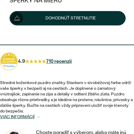
ŠPERKY NA MIERU
36 €
48 €
-25 %
KOMBINOVANÉ ZLATO
STRIEBORNÉ
POSTRANNÉ DRAHOKAMY
ZLATÉ
VÝPREDAJ
VÝPREDAJ
Možnosti doručenia
DOHODNÚŤ STRETNUTIE
PLATINOVÉ
HALO
PODĽA ŠTÝLU
STRIEBORNÉ
ŠPERKY ČO POMÁHAJÚ
PODĽA MATERIÁLU
JEDNODUCHÉ
32 €
s kódom
SUN10
.
TRI DRAHOKAMY
PLATINOVÉ
PODĽA ŠTÝLU
ZLATÉ
PODĽA TYPU
BEZ KAMEŇA
NAPICHOVACIE
VINTAGE
NÁUŠNICE
STRIEBORNÉ
PODĽA ŠTÝLU
4.9
710 recenzií
ETERNITY
KRUHOVÉ
SET ZÁSNUBNÉHO PRSTEŇA A
SOLITÉR
PRSTENE
PLATINOVÉ
OBRÚČOK
VYKROJENÉ
MINIMALISTICKÉ
Stredné koženkové puzdro značky Stackers v sivobéžovej farbe udrží
NARODENIE DIEŤAŤA
PRÍVESKY
vaše šperky v bezpečí aj na cestách. Je doplnené o zamatový
NETRADIČNÉ
VINTAGE
PODĽA ŠTÝLU
vnútrajšok, zapínanie na zips a detaily v odtieni žltého zlata. Puzdro
VISIACE
PERSONALIZOVANÉ
obsahuje rôzne priehradky a je ideálne na prstene, náušnice, prívesky a
NÁRAMKY
ETERNITY
ďalšie šperky. Buďte na cestách vždy pripravení uložiť svoje klenoty
NETRADIČNÉ
ZOSTAVTE SI PRSTEŇ
SOLITÉR
do bezpečia.
SO ZNAMENÍM ZVEROKRUHU
SETY
VIAC INFORMÁCIÍ
MINIMALISTICKÉ
ZAČAŤ S PRSTEŇOM
TEPANÉ
V TVARE SRDCA
MINIMALISTICKÉ
PÁNSKE ŠPERKY
Chcete poradiť s výberom, alebo máte inú