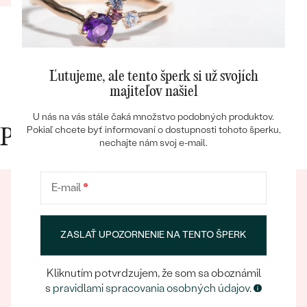
fotkách
Ľutujeme, ale tento šperk si už svojích
majiteľov našiel
Bestsellery
U nás na vás stále čaká množstvo podobných produktov.
Pokiaľ chcete byť informovaní o dostupnosti tohoto šperku,
Prečo nakupovať v Eppi
nechajte nám svoj e-mail.
OBJAVIŤ
E-mail
*
ZASLAŤ UPOZORNENIE NA TENTO ŠPERK
Kliknutím potvrdzujem, že som sa oboznámil
Eppický zážitok
s
pravidlami spracovania osobných údajov
.
Pri nakupovaní online aj osobne sa môžete spoľahnúť