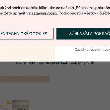
váš prvý ná
ká množstvo podobných produktov. Pokiaľ chcete byť informovan
tkými cookies udelíte kliknutím na tlačidlo „Súhlasím a pokračo
šperku, nechajte nám svoj e-mail.
môžete upraviť v
nastavení volieb
. Podrobnosti a všetky dôležit
E-mail
*
LEN TECHNICKÉ COOKIES
SÚHLASÍM A POKRA
Prihlásiť sa a zís
ZASLAŤ UPOZORNENIE NA TENTO
ŠPERK
Vaša e-mailová adresa je 
Zásady spracovania os
Kliknutím potvrdzujem, že som sa oboznámil
s
pravidlami spracovania osobných údajov
.