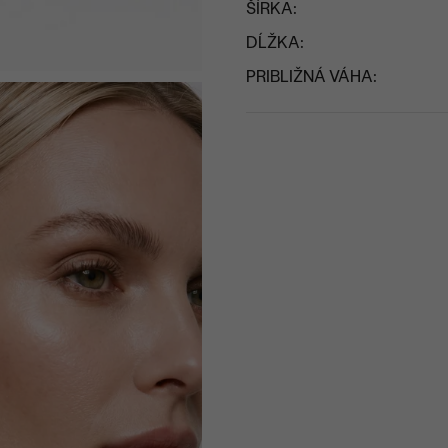
ŠÍRKA:
DĹŽKA:
PRIBLIŽNÁ VÁHA: