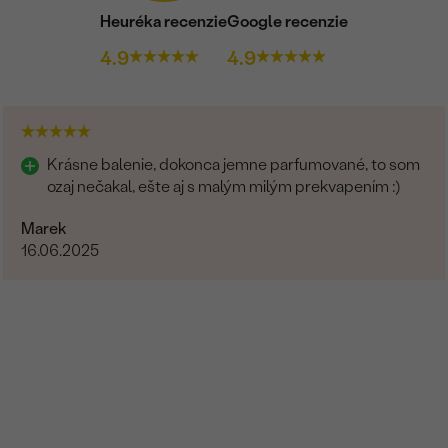
Heuréka recenzie
Google recenzie
4.9
4.9
Krásne balenie, dokonca jemne parfumované, to som
ozaj nečakal, ešte aj s malým milým prekvapením :)
Marek
16.06.2025