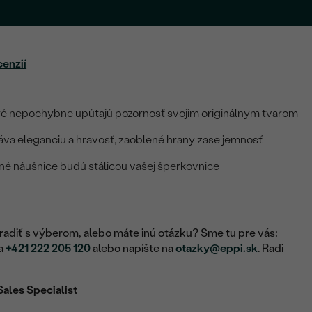
cenzií
oré nepochybne upútajú pozornosť svojim originálnym tvarom
va eleganciu a hravosť, zaoblené hrany zase jemnosť
ané náušnice budú stálicou vašej šperkovnice
adiť s výberom, alebo máte inú otázku? Sme tu pre vás:
na
+421 222 205 120
alebo napíšte na
otazky@eppi.sk
. Radi
Sales Specialist