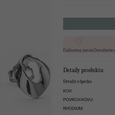
Doživotný servis
Doručenie 
Detaily produktu
Detaily o šperku
KOV
:
POVRCH KOVU:
RHODIUM: