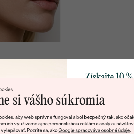
Získajte 10 %
svoj prvý 
ookies
e si vášho súkromia
Pridajte sa k nám a 
poctivo vyrábaných 
okies, aby web správne fungoval a bol bezpečný tak, ako očak
Ako darček na priv
om ich využívame aj na personalizáciu reklám a analýzu návštev
tujeme, ale tento šperk si už svojích majiteľov naš
obratom pošleme zľ
ylepšovať. Pozrite sa, ako
Google spracováva osobné údaje
.