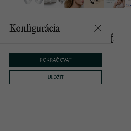
Konfigurácia
Mohlo by sa vám páčiť
POKRAČOVAT
Clove
€ 639
ULOŽIŤ