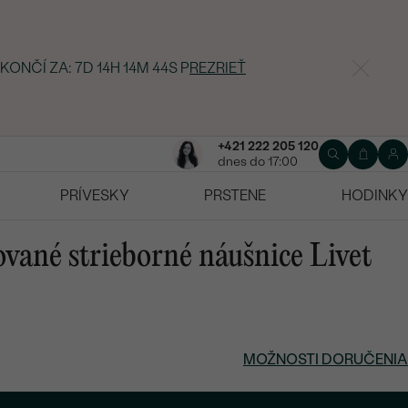
 KONČÍ ZA:
7D 14H 14M 43S
P
REZRIEŤ
+421 222 205 120
dnes do 17:00
PRÍVESKY
PRSTENE
HODINKY
ované strieborné náušnice Livet
MOŽNOSTI DORUČENIA