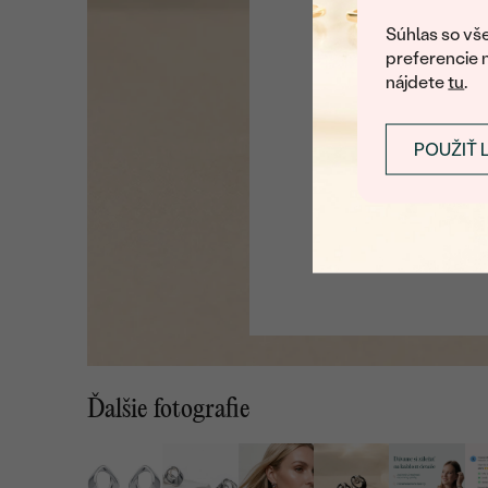
U nás na vás stále ča
Súhlas so vše
preferencie 
nájdete
tu
.
POUŽIŤ 
Ďalšie fotografie