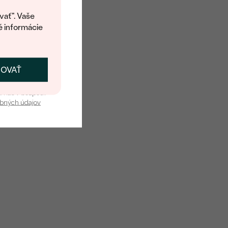
kup.
í o dostupnosti tohoto
vať". Vaše
é informácie
ČOVAŤ
kať zľavu
u nás v bezpečí.
obných údajov