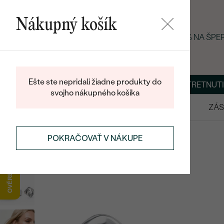
Nákupný košík
LETNÝ BLACK FRIDAY: −25 % NA ŠP
Ešte ste nepridali žiadne produkty do
O NÁS
BLOG
ŠPERKY NA MIERU
DOHODNÚŤ STRETNUTI
svojho nákupného košíka
VÝPREDAJ
SVADOBNÉ OBRÚČKY
ZÁS
NÁUŠNICE
MINIMALISTICKÉ NÁUŠNICE
POKRAČOVAŤ V NÁKUPE