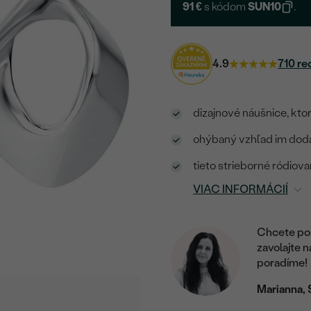
91 €
s kódom
SUN10
.
4.9
710 re
dizajnové náušnice, kt
ohýbaný vzhľad im dodá
tieto strieborné ródiov
VIAC INFORMÁCIÍ
Chcete por
zavolajte 
poradíme!
Marianna, 