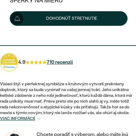
ŠPERKY NA MIERU
38 €
40 €
-5 %
KOMBINOVANÉ ZLATO
STRIEBORNÉ
POSTRANNÉ DRAHOKAMY
ZLATÉ
VÝPREDAJ
VÝPREDAJ
Možnosti doručenia
DOHODNÚŤ STRETNUTIE
PLATINOVÉ
HALO
PODĽA ŠTÝLU
STRIEBORNÉ
ŠPERKY ČO POMÁHAJÚ
PODĽA MATERIÁLU
JEDNODUCHÉ
34 €
s kódom
SUN10
.
TRI DRAHOKAMY
PLATINOVÉ
PODĽA ŠTÝLU
ZLATÉ
PODĽA TYPU
BEZ KAMEŇA
NAPICHOVACIE
VINTAGE
NÁUŠNICE
STRIEBORNÉ
PODĽA ŠTÝLU
4.9
710 recenzií
ETERNITY
KRUHOVÉ
SET ZÁSNUBNÉHO PRSTEŇA A
SOLITÉR
PRSTENE
PLATINOVÉ
OBRÚČOK
VYKROJENÉ
MINIMALISTICKÉ
Visiaci štýl v perfektnej symbióze s kruhovým vytvoril prekrásny
NARODENIE DIEŤAŤA
PRÍVESKY
doplnok, ktorý sa bude vynímať na vašej jemnej tvári. Jeho unikátne
NETRADIČNÉ
VINTAGE
PODĽA ŠTÝLU
keltské zdobenie z neho robí jedinečnosť, ktorú každá dáma, ktorá má
VISIACE
PERSONALIZOVANÉ
rada unikáty musí mať. Práve preto ste po nich siahli aj vy, máte totiž
NÁRAMKY
ETERNITY
rada nekonvenčnosť a atypické kúsky vás priťahujú. Takže hor sa do
NETRADIČNÉ
ZOSTAVTE SI PRSTEŇ
SOLITÉR
mesta s týmto novým, ktorý nie lenže rozžiari vás, ale ohúri aj okolie.
SO ZNAMENÍM ZVEROKRUHU
SETY
VIAC INFORMÁCIÍ
MINIMALISTICKÉ
ZAČAŤ S PRSTEŇOM
TEPANÉ
V TVARE SRDCA
MINIMALISTICKÉ
PÁNSKE ŠPERKY
Chcete poradiť s výberom, alebo máte inú