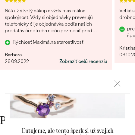
Najpredávanejšie
Najpredávanejšie
PODĽA TVARU DRAHOKAMU
Náš už štvrtý nákup a vždy maximálna
Veľká s
náušnice
spokojnosť. Vždy si objednávky preverujú
drobnos
telefonicky či je objednávka podľa naších
NA MIERU
prstene
pre
predstáv či netreba niečo pozmeniť pred
Personalizované
šp
odoslaním. Odporúčam každému.
DIAMANTY
Rýchlosť Maximálna starostlivosť
PREZRIEŤ
Kristín
prívesky
Barbara
06.10.
PREZRIEŤ
26.09.2022
Zobraziť celú recenziu
OBJAVIŤ
Wave kolekcia
OBJAVIŤ
Prečo nakupovať v Eppi
Ľutujeme, ale tento šperk si už svojích