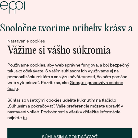
Spoločne tvoríme príbehy krásy a
lásky
Nastavenie cookies
Vážime si vášho súkromia
Pripojte sa k nám!
Používame cookies, aby web správne fungoval a bol bezpečný
tak, ako očakávate. S vaším súhlasom ich využívame aj na
personalizáciu reklám a analýzu návštevnosti, čo nám pomáha
web vylepšovať. Pozrite sa, ako
Google spracováva osobné
údaje
.
Súhlas so všetkými cookies udelíte kliknutím na tlačidlo
„Súhlasím a pokračovať". Vaše preferencie môžete upraviť v
nastavení volieb
. Podrobnosti a všetky dôležité informácie
nájdete
tu
.
© 2011 - 2026, Eppi.sk
SÚHLASÍM A POKRAČOVAŤ