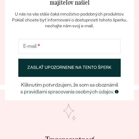
majiteľov našiel
U nás na vás stále čaká množstvo podobných produktov.
Pokiaľ chcete byť informovaní o dostupnosti tohoto šperku,
nechajte nám svoj e-mail.
E-mail
*
Bestsellery
Eppický zážitok
Pri nakupovaní online aj osobne sa môžete spoľahnúť
na náš tím, ktorý sa postará o to, aby už samotný
ZASLAŤ UPOZORNENIE NA TENTO ŠPERK
výber šperku bol eppickým zážitkom.
OBJAVIŤ
Kliknutím potvrdzujem, že som sa oboznámil
s
pravidlami spracovania osobných údajov
.