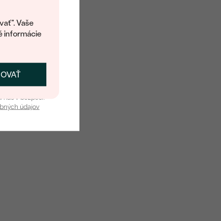
avový kód na
kup.
í o dostupnosti tohoto
vať". Vaše
é informácie
ČOVAŤ
kať zľavu
u nás v bezpečí.
obných údajov