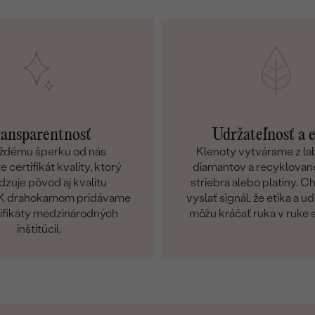
ansparentnosť
Udržateľnosť a 
ždému šperku od nás
Klenoty vytvárame z l
 certifikát kvality, ktorý
diamantov a recyklované
dzuje pôvod aj kvalitu
striebra alebo platiny. 
. K drahokamom pridávame
vyslať signál, že etika a u
tifikáty medzinárodných
môžu kráčať ruka v ruke 
inštitúcií.