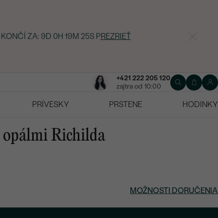
 KONČÍ ZA:
9D 0H 19M 24S
P
REZRIEŤ
+421 222 205 120
zajtra od 10:00
PRÍVESKY
PRSTENE
HODINKY
s opálmi Richilda
MOŽNOSTI DORUČENIA