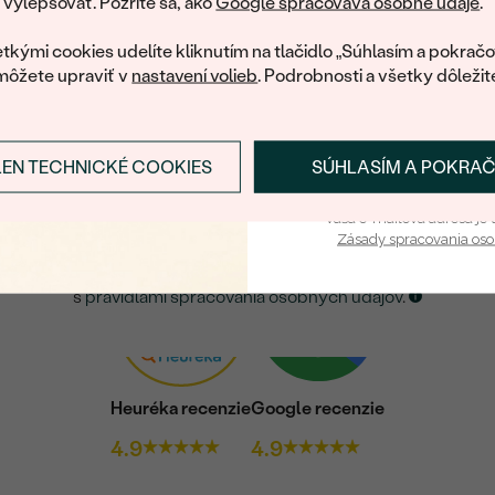
obratom pošleme zľ
ylepšovať. Pozrite sa, ako
Google spracováva osobné údaje
.
váš prvý ná
ká množstvo podobných produktov. Pokiaľ chcete byť informovan
tkými cookies udelíte kliknutím na tlačidlo „Súhlasím a pokračo
šperku, nechajte nám svoj e-mail.
môžete upraviť v
nastavení volieb
. Podrobnosti a všetky dôležit
E-mail
*
LEN TECHNICKÉ COOKIES
SÚHLASÍM A POKRA
Prihlásiť sa a zís
ZASLAŤ UPOZORNENIE NA TENTO
ŠPERK
Vaša e-mailová adresa je 
Zásady spracovania os
Kliknutím potvrdzujem, že som sa oboznámil
s
pravidlami spracovania osobných údajov
.
Heuréka recenzie
Google recenzie
4.9
4.9