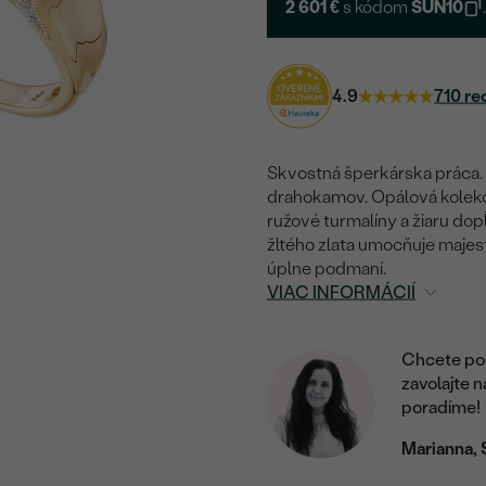
2 601 €
s kódom
SUN10
4.9
710 re
Skvostná šperkárska práca. Z
drahokamov. Opálová kolekc
ružové turmalíny a žiaru do
žltého zlata umocňuje majest
úplne podmaní.
VIAC INFORMÁCIÍ
Chcete por
zavolajte 
poradíme!
Marianna, 