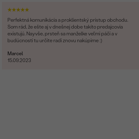
Perfektná komunikácia a proklientský prístup obchodu.
Som rád, že ešte aj v dnešnej dobe takíto predajcovia
existujú. Nayvše, prsteň sa manželke veľmi páči a v
budúcnosti tu určite radi znovu nakúpime :)
Marcel
15.09.2023