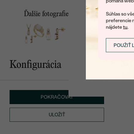
pomáha web v
U nás na vás stále ča
Ďalšie fotografie
Súhlas so vše
preferencie 
nájdete
tu
.
POUŽIŤ 
Konfigurácia
POKRAČOVAT
ULOŽIŤ