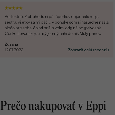
Perfektné. Z obchodu si pár šperkov objednala moja
sestra, všetky sa mi páčili, v ponuke som si následne našla
niečo pre seba, čo mi prišlo velmi originálne (prívesok
Ceskoslovensko) a milý jemný náhrdelník Malý princ
(hviezdičky), komunikácia a doručenie tovaru na 1 s ⭐️.
Zuzana
Obchod a tovar odporúčam, kto hladá šperk, urcite si
12.07.2023
Zobraziť celú recenziu
nájde to svoje.
Prečo nakupovať v Eppi