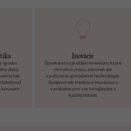
etika
Inovácie
ab-grown
Šperkárstvo je stále remeslom, ktoré
ho zlata,
ctí ručnú prácu, zároveň ale
Chceme tak
využívame aj moderné technológie.
držateľnosť
Spájame tak tradíciu s inováciou a
s luxusom.
vyrábame pre vás to najlepšie z
každej oblasti.