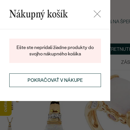
Nákupný košík
LETNÝ BLACK FRIDAY: −25 % NA ŠP
Ešte ste nepridali žiadne produkty do
O NÁS
BLOG
ŠPERKY NA MIERU
DOHODNÚŤ STRETNUTI
svojho nákupného košíka
VÝPREDAJ
SVADOBNÉ OBRÚČKY
ZÁS
POKRAČOVAŤ V NÁKUPE