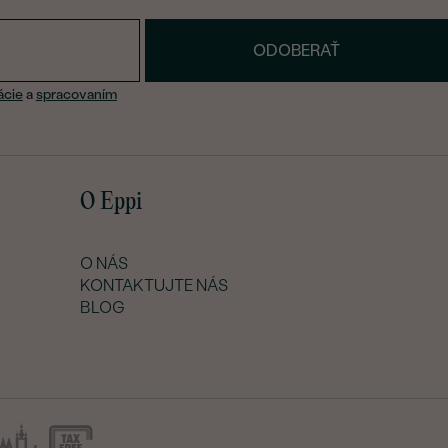
ODOBERAŤ
ácie
a
spracovaním
O Eppi
O NÁS
KONTAKTUJTE NÁS
BLOG