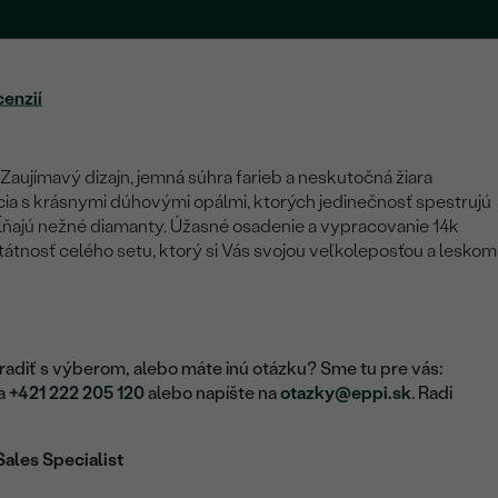
.
cenzií
aujímavý dizajn, jemná súhra farieb a neskutočná žiara
ia s krásnymi dúhovými opálmi, ktorých jedinečnosť spestrujú
pĺňajú nežné diamanty. Úžasné osadenie a vypracovanie 14k
átnosť celého setu, ktorý si Vás svojou veľkoleposťou a leskom
adiť s výberom, alebo máte inú otázku? Sme tu pre vás:
na
+421 222 205 120
alebo napíšte na
otazky@eppi.sk
. Radi
Sales Specialist