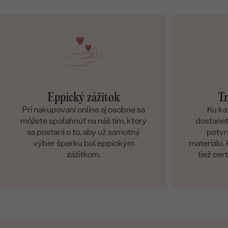
Eppický zážitok
Tr
Pri nakupovaní online aj osobne sa
Ku ka
môžete spoľahnúť na náš tím, ktorý
dostanete
sa postará o to, aby už samotný
potvr
výber šperku bol eppickým
materiálu
zážitkom.
tiež cer