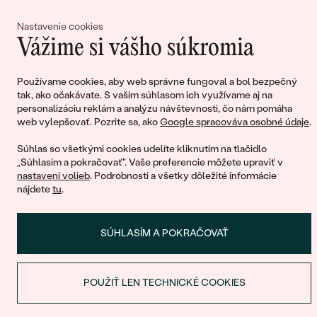
Najpredávanejšie
Pripojte sa k nám!
PODĽA TVARU DRAHOKAMU
Nastavenie cookies
Najpredávanejšie
náušnice
Vážime si vášho súkromia
NA MIERU
prstene
Používame cookies, aby web správne fungoval a bol bezpečný
Personalizované
DIAMANTY
tak, ako očakávate. S vaším súhlasom ich využívame aj na
personalizáciu reklám a analýzu návštevnosti, čo nám pomáha
PREZRIEŤ
prívesky
web vylepšovať. Pozrite sa, ako
Google spracováva osobné údaje
.
PREZRIEŤ
Súhlas so všetkými cookies udelíte kliknutím na tlačidlo
© 2011 - 2026, Eppi.sk
„Súhlasím a pokračovať". Vaše preferencie môžete upraviť v
nastavení volieb
. Podrobnosti a všetky dôležité informácie
Wave kolekcia
nájdete
tu
.
OBJAVIŤ
SÚHLASÍM A POKRAČOVAŤ
OBJAVIŤ
POUŽIŤ LEN TECHNICKÉ COOKIES
Nákupný košík
ZĽAVA NA PRVÝ NÁKUP