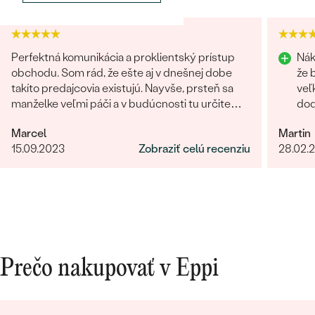
Perfektná komunikácia a proklientský prístup
Nák
obchodu. Som rád, že ešte aj v dnešnej dobe
že 
takíto predajcovia existujú. Nayvše, prsteň sa
veľ
manželke veľmi páči a v budúcnosti tu určite
dod
Bestsellery
radi znovu nakúpime :)
prí
Marcel
Martin
15.09.2023
Zobraziť celú recenziu
28.02.
OBJAVIŤ
Prečo nakupovať v Eppi