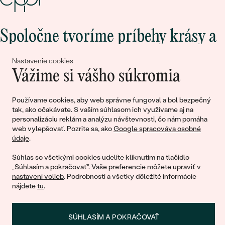
Spoločne tvoríme príbehy krásy a
lásky
Nastavenie cookies
Vážime si vášho súkromia
Pripojte sa k nám!
Používame cookies, aby web správne fungoval a bol bezpečný
tak, ako očakávate. S vaším súhlasom ich využívame aj na
personalizáciu reklám a analýzu návštevnosti, čo nám pomáha
web vylepšovať. Pozrite sa, ako
Google spracováva osobné
údaje
.
Súhlas so všetkými cookies udelíte kliknutím na tlačidlo
„Súhlasím a pokračovať". Vaše preferencie môžete upraviť v
nastavení volieb
. Podrobnosti a všetky dôležité informácie
© 2011 - 2026, Eppi.sk
nájdete
tu
.
SÚHLASÍM A POKRAČOVAŤ