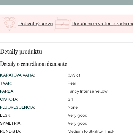
SALT AND PEPPER DIAMANT
LUXUSNÉ
CENOVO DOSTUPNÉ
S DRAHOKAMAMI
DRAHOKAM
Doživotný servis
Doručenie a vrátenie zadarm
LUXUSNÉ
S LAB GROWN DIAMANTMI
Najpredávanejšie
PODĽA MATERIÁLU
S PERLAMI
svadobné
ZLATO
Detaily produktu
obrúčky
PODĽA ŠTÝLU
PLATINA
Detaily o centrálnom diamante
PERSONALIZOVANÉ
STRIEBRO
KARÁTOVÁ VÁHA
:
0.43 ct
TVAR
:
Pear
SYMBOLICKÉ
PREZRIEŤ
FARBA
:
Fancy Intense Yellow
ČISTOTA
MINIMALISTICKÉ
:
SI1
FLUORESCENCIA
:
None
PODĽA PRÍLEŽITOSTI
LESK:
Very good
SYMETRIA:
Very good
PODĽA FARBY
RUNDISTA:
Medium to Slightly Thick