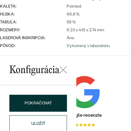
Najpredávanejšie
KALETA:
Pointed
Najpredávanejšie
PODĽA TVARU DRAHOKAMU
náušnice
HĹBKA:
66.8 %
TABUĽA:
58 %
NA MIERU
prstene
ROZMERY:
6.23 x 4.10 x 2.74 mm
Personalizované
DIAMANTY
LASEROVÁ INSKRIPCIA:
Áno
PREZRIEŤ
PÔVOD:
Vytvorený v laboratóriu
prívesky
PREZRIEŤ
Konfigurácia
OBJAVIŤ
Wave kolekcia
POKRAČOVAT
OBJAVIŤ
Heuréka recenzie
Google recenzie
ULOŽIŤ
4.9
4.9