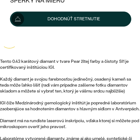
ŠPERKY NA MIERU
1 015 €
KOMBINOVANÉ ZLATO
STRIEBORNÉ
POSTRANNÉ DRAHOKAMY
ZLATÉ
VÝPREDAJ
VÝPREDAJ
Možnosti doručenia
DOHODNÚŤ STRETNUTIE
PLATINOVÉ
HALO
PODĽA ŠTÝLU
STRIEBORNÉ
ŠPERKY ČO POMÁHAJÚ
PODĽA MATERIÁLU
JEDNODUCHÉ
TRI DRAHOKAMY
4.9
710 recenzií
PLATINOVÉ
PODĽA ŠTÝLU
ZLATÉ
PODĽA TYPU
BEZ KAMEŇA
NAPICHOVACIE
VINTAGE
NÁUŠNICE
STRIEBORNÉ
Tento 0.43 karátový diamant v tvare Pear žltej farby a čistoty SI1 je
PODĽA ŠTÝLU
ETERNITY
certifikovaný inštitúciou IGI.
KRUHOVÉ
SET ZÁSNUBNÉHO PRSTEŇA A
SOLITÉR
PRSTENE
PLATINOVÉ
OBRÚČOK
Každý diamant je svojou farebnosťou jedinečný, osadený kameň sa
VYKROJENÉ
MINIMALISTICKÉ
teda môže ľahko líšiť (radi vám prípadne zašleme fotku diamantov
NARODENIE DIEŤAŤA
PRÍVESKY
skladom a môžete si vybrať ten, ktorý je vášmu srdcu najbližšie)
NETRADIČNÉ
VINTAGE
PODĽA ŠTÝLU
VISIACE
IGI čiže Medzinárodný gemologický inštitút je popredné laboratórium
PERSONALIZOVANÉ
NÁRAMKY
zaoberajúce sa hodnotením diamantov s hlavným sídlom v Antverpách.
ETERNITY
NETRADIČNÉ
ZOSTAVTE SI PRSTEŇ
SOLITÉR
SO ZNAMENÍM ZVEROKRUHU
SETY
Diamant má na rundiste laserovú inskripciu, vďaka ktorej si môžete pod
MINIMALISTICKÉ
ZAČAŤ S PRSTEŇOM
TEPANÉ
mikroskopom overiť jeho pravosť.
V TVARE SRDCA
MINIMALISTICKÉ
PÁNSKE ŠPERKY
Laboratórne vytvorené diamanty, známe aj ako umelé, syntetické či