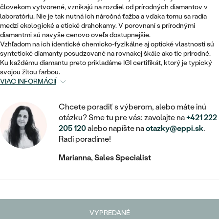
STATEMENT
ZAČAŤ S DIAMANTOM
RUČNE RYTÉ
DETSKÉ
človekom vytvorené, vznikajú na rozdiel od prírodných diamantov v
MEDAILÓNY
DETSKÉ ŠPERKY
laboratóriu. Nie je tak nutná ich náročná ťažba a vďaka tomu sa radia
PEČATNÉ
ZAČAŤ S LABGROWN DIAMANTOM
medzi ekologické a etické drahokamy. V porovnaní s prírodnými
S VÝPLŇOU
PIERCING
diamantmi sú navyše cenovo oveľa dostupnejšie.
RETIAZKY
BROŠNE
Vzhľadom na ich identické chemicko-fyzikálne aj optické vlastnosti sú
PERSONALIZOVANÉ
ZAČAŤ S FAREBNÝM DIAMANTOM
SVADOBNÉ SETY
syntetické diamanty posudzované na rovnakej škále ako tie prírodné.
V TVARE SRDCA
DOPLNKY
PODĽA DRAHOKAMU
Ku každému diamantu preto prikladáme IGI certifikát, ktorý je typický
svojou žltou farbou.
PODĽA DRAHOKAMU
PODĽA DRAHOKAMU
S DIAMANTMI
VIAC INFORMÁCIÍ
PODĽA CENY
SO ZVIERATAMI
PODĽA MATERIÁLU
S DIAMANTMI
DIAMANT
CENOVO DOSTUPNÉ
S DRAHOKAMAMI
Chcete poradiť s výberom, alebo máte inú
ZLATÉ
PODĽA DRAHOKAMU
otázku? Sme tu pre vás: zavolajte na
+421 222
S DRAHOKAMAMI
LAB GROWN DIAMANT
LUXUSNÉ
S PERLAMI
205 120
alebo napíšte na
otazky@eppi.sk
.
S DIAMANTMI
STRIEBORNÉ
Radi poradíme!
S PERLAMI
MOISSANIT
Marianna, Sales Specialist
S DRAHOKAMAMI
PLATINOVÉ
PODĽA CENY
FAREBNÝ DIAMANT
PODĽA CENY
CENOVO DOSTUPNÉ
S PERLAMI
PODĽA DRAHOKAMU
ČIERNY DIAMANT
CENOVO DOSTUPNÉ
LUXUSNÉ
S DIAMANTMI
VYPREDANÉ
PODĽA CENY