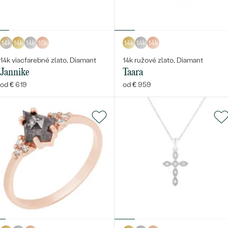
14k
14k
14k
18k
14k
14k
14k
14k viacfarebné zlato, Diamant
14k ružové zlato, Diamant
Jannike
Taara
od € 619
od € 959