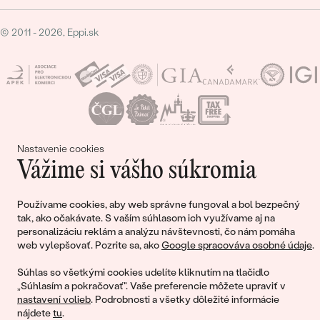
© 2011 - 2026, Eppi.sk
Nastavenie cookies
Nákupný košík
Vážime si vášho súkromia
Používame cookies, aby web správne fungoval a bol bezpečný
tak, ako očakávate. S vaším súhlasom ich využívame aj na
personalizáciu reklám a analýzu návštevnosti, čo nám pomáha
web vylepšovať. Pozrite sa, ako
Google spracováva osobné údaje
.
Ešte ste nepridali žiadne produkty do svojho
nákupného košíka
Súhlas so všetkými cookies udelíte kliknutím na tlačidlo
„Súhlasím a pokračovať". Vaše preferencie môžete upraviť v
nastavení volieb
. Podrobnosti a všetky dôležité informácie
nájdete
tu
.