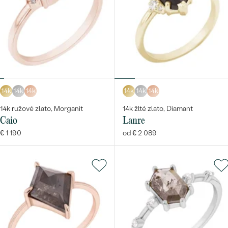
14k
14k
14k
14k
14k
14k
14k ružové zlato, Morganit
14k žlté zlato, Diamant
Caio
Lanre
€ 1 190
od € 2 089