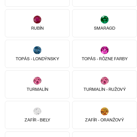
Striebro, Jantár
Striebro, Jantár
Majka
Clara
RUBÍN
SMARAGD
€ 179
€ 199
Bestsellery
TOPÁS - LONDÝNSKY
TOPÁS - RÔZNE FARBY
OBJAVIŤ
TURMALÍN
TURMALÍN - RUŽOVÝ
ZAFÍR - BIELY
ZAFÍR - ORANŽOVÝ
14k
14k
14k
14k
14k
14k
14k žlté zlato, Bez kameňa
14k žlté zlato, Achát