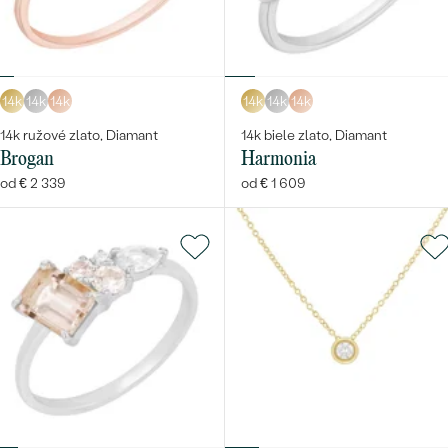
14k
14k
14k
14k
14k
14k
14k ružové zlato, Diamant
14k biele zlato, Diamant
Brogan
Harmonia
od € 2 339
od € 1 609