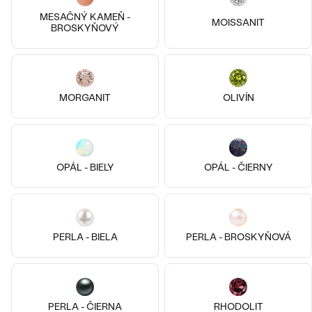
Najpredávanejšie
MESAČNÝ KAMEŇ -
PODĽA TVARU DRAHOKAMU
MOISSANIT
Najpredávanejšie
BROSKYŇOVÝ
náušnice
NA MIERU
prstene
Personalizované
DIAMANTY
MORGANIT
OLIVÍN
Striebro, Jantár
Striebro, Jantár
PREZRIEŤ
prívesky
Ilona
Kenisha
PREZRIEŤ
€ 159
€ 189
SKLADOM
SKLADOM
OPÁL - BIELY
OPÁL - ČIERNY
Wave kolekcia
OBJAVIŤ
PERLA - BIELA
PERLA - BROSKYŇOVÁ
OBJAVIŤ
PERLA - ČIERNA
RHODOLIT