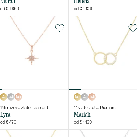
Murali
Helena
od € 1 859
od € 1 109
14k
14k
14k
14k
14k
14k
14k ružové zlato, Diamant
14k žlté zlato, Diamant
Lyra
Mariah
od € 479
od € 1 139