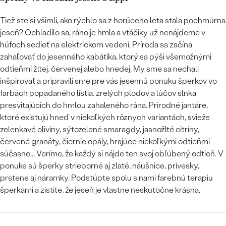
Tiež ste si všimli, ako rýchlo sa z horúceho leta stala pochmúrna
jeseň? Ochladilo sa, ráno je hmla a vtáčiky už nenájdeme v
húfoch sedieť na elektrickom vedení. Príroda sa začína
zahaľovať do jesenného kabátika, ktorý sa pýši všemožnými
odtieňmi žltej, červenej alebo hnedej. My sme sa nechali
inšpirovať a pripravili sme pre vás jesennú ponuku šperkov vo
farbách popadaného lístia, zrelých plodov a lúčov slnka
presvitajúcich do hmlou zahaleného rána. Prírodné jantáre,
ktoré existujú hneď v niekoľkých rôznych variantách, svieže
zelenkavé olivíny, sýtozelené smaragdy, jasnožlté citríny,
červené granáty, čiernie opály, hrajúce niekoľkými odtieňmi
súčasne... Veríme, že každý si nájde ten svoj obľúbený odtieň. V
ponuke sú šperky strieborné aj zlaté, náušnice, prívesky,
prstene aj náramky. Podstúpte spolu s nami farebnú terapiu
šperkami a zistíte, že jeseň je vlastne neskutočne krásna.