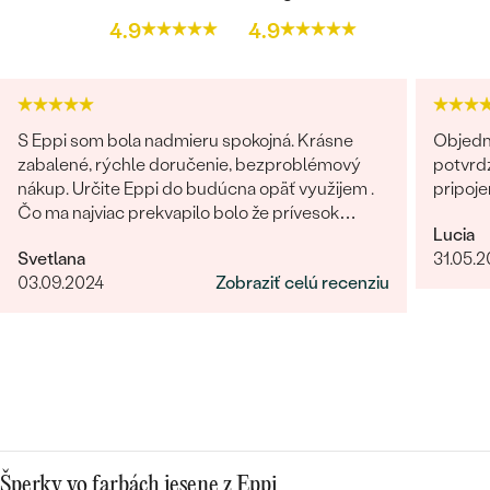
4.9
4.9
S Eppi som bola nadmieru spokojná. Krásne
Objedn
zabalené, rýchle doručenie, bezproblémový
potvrdz
nákup. Určite Eppi do budúcna opäť využijem .
pripoje
Čo ma najviac prekvapilo bolo že prívesok
Lucia
vyzeral v reáli ešte lepšie ako na fotkách.
Svetlana
31.05.
Ďakujem Eppi. PS: Určite by som aktualizovala
03.09.2024
Zobraziť celú recenziu
fotky pri týchto príveskom. V realite je to
prepracovanie oveľa viditelnejšie a krajšie ako na
fotkách.
Šperky vo farbách jesene z Eppi