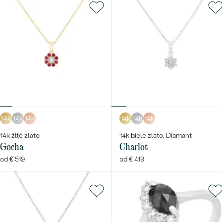
14k
14k
14k
14k
14k
14k
14k žlté zlato
14k biele zlato, Diamant
Gocha
Charlot
od € 519
od € 419