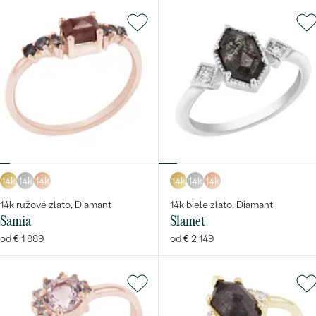
14k
14k
14k
14k
14k
14k
14k ružové zlato, Diamant
14k biele zlato, Diamant
Samia
Slamet
od € 1 889
od € 2 149