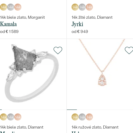
14k
14k
14k
14k
14k
14k
14k biele zlato, Morganit
14k žlté zlato, Diamant
Kamala
Jyrki
od € 1 589
od € 949
14k
14k
14k
14k
14k
14k
14k biele zlato, Diamant
14k ružové zlato, Diamant