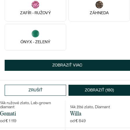
Uva
Isabela
od € 539
od € 1 229
ZAFÍR - RUŽOVÝ
ZÁHNEDA
ÓNYX - ZELENÝ
ZOBRAZIŤ VIAC
ZRUŠIŤ
ZOBRAZIŤ (180)
14k
14k
14k
14k
14k
14k
14k ružové zlato, Lab-grown
diamant
14k žlté zlato, Diamant
Gomati
Willa
od € 1 119
od € 849