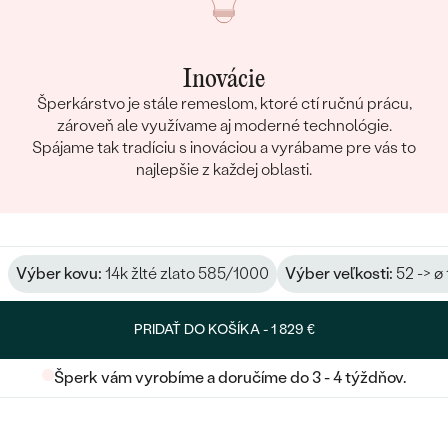
Inovácie
Šperkárstvo je stále remeslom, ktoré ctí ručnú prácu,
zároveň ale využívame aj moderné technológie.
Spájame tak tradíciu s inováciou a vyrábame pre vás to
najlepšie z každej oblasti.
Výber kovu:
14k žlté zlato 585/1000
Výber veľkosti:
52 -> ø
PRIDAŤ DO KOŠÍKA -
1 829 €
Šperk vám vyrobíme a doručíme do 3 - 4 týždňov.