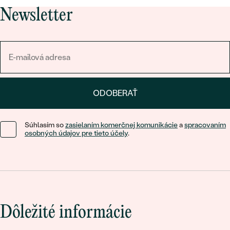
Newsletter
ODOBERAŤ
Súhlasím so
zasielaním komerčnej komunikácie
a
spracovaním
osobných údajov pre tieto účely
.
Dôležité informácie