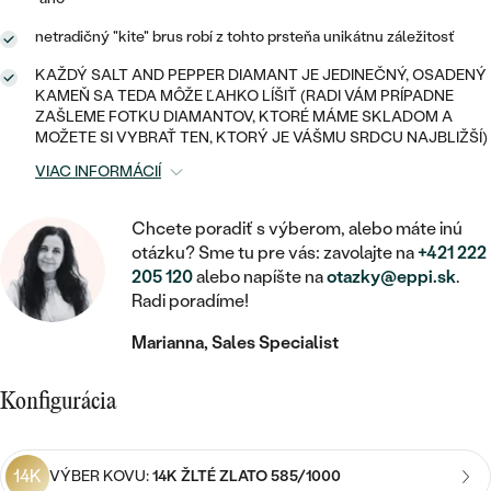
STATEMENT
ZAČAŤ S DIAMANTOM
RUČNE RYTÉ
DETSKÉ
MEDAILÓNY
DETSKÉ ŠPERKY
netradičný "kite" brus robí z tohto prsteňa unikátnu záležitosť
PEČATNÉ
ZAČAŤ S LABGROWN DIAMANTOM
S VÝPLŇOU
PIERCING
KAŽDÝ SALT AND PEPPER DIAMANT JE JEDINEČNÝ, OSADENÝ
RETIAZKY
BROŠNE
KAMEŇ SA TEDA MÔŽE ĽAHKO LÍŠIŤ (RADI VÁM PRÍPADNE
PERSONALIZOVANÉ
ZAČAŤ S FAREBNÝM DIAMANTOM
SVADOBNÉ SETY
ZAŠLEME FOTKU DIAMANTOV, KTORÉ MÁME SKLADOM A
V TVARE SRDCA
DOPLNKY
PODĽA DRAHOKAMU
MOŽETE SI VYBRAŤ TEN, KTORÝ JE VÁŠMU SRDCU NAJBLIŽŠÍ)
VIAC INFORMÁCIÍ
PODĽA DRAHOKAMU
PODĽA DRAHOKAMU
S DIAMANTMI
PODĽA CENY
SO ZVIERATAMI
PODĽA MATERIÁLU
S DIAMANTMI
DIAMANT
CENOVO DOSTUPNÉ
Chcete poradiť s výberom, alebo máte inú
S DRAHOKAMAMI
otázku? Sme tu pre vás: zavolajte na
+421 222
ZLATÉ
PODĽA DRAHOKAMU
S DRAHOKAMAMI
205 120
alebo napíšte na
otazky@eppi.sk
.
LAB GROWN DIAMANT
LUXUSNÉ
S PERLAMI
Radi poradíme!
S DIAMANTMI
STRIEBORNÉ
S PERLAMI
MOISSANIT
Marianna, Sales Specialist
S DRAHOKAMAMI
PLATINOVÉ
PODĽA CENY
FAREBNÝ DIAMANT
PODĽA CENY
Konfigurácia
CENOVO DOSTUPNÉ
S PERLAMI
PODĽA DRAHOKAMU
ČIERNY DIAMANT
CENOVO DOSTUPNÉ
LUXUSNÉ
14K
VÝBER KOVU:
14K ŽLTÉ ZLATO 585/1000
S DIAMANTMI
PODĽA CENY