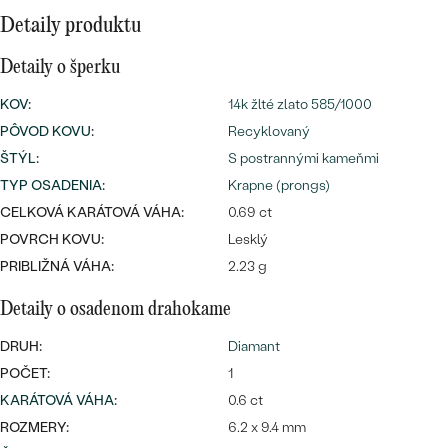
Najpredávanejšie
Detaily produktu
Najpredávanejšie
PODĽA TVARU DRAHOKAMU
náušnice
Detaily o šperku
NA MIERU
prstene
KOV
:
14k žlté zlato 585/1000
Personalizované
DIAMANTY
PÔVOD KOVU
:
Recyklovaný
PREZRIEŤ
ŠTÝL
:
S postrannými kameňmi
prívesky
PREZRIEŤ
TYP OSADENIA
:
Krapne (prongs)
CELKOVÁ KARÁTOVÁ VÁHA:
0.69 ct
POVRCH KOVU:
Lesklý
OBJAVIŤ
PRIBLIŽNÁ VÁHA:
2.23 g
Wave kolekcia
Detaily o osadenom drahokame
DRUH:
Diamant
POČET:
1
OBJAVIŤ
KARÁTOVÁ VÁHA
:
0.6 ct
ROZMERY:
6.2 x 9.4 mm