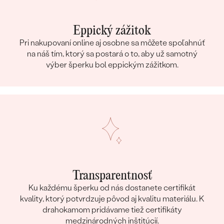
Eppický zážitok
Pri nakupovaní online aj osobne sa môžete spoľahnúť
na náš tím, ktorý sa postará o to, aby už samotný
výber šperku bol eppickým zážitkom.
Transparentnosť
Ku každému šperku od nás dostanete certifikát
kvality, ktorý potvrdzuje pôvod aj kvalitu materiálu. K
drahokamom pridávame tiež certifikáty
medzinárodných inštitúcií.