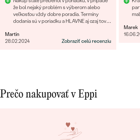
Nákup stále prebehol v poriadku, v prípade
Krá
že bol nejaký problém s výberom alebo
par
veľkosťou vždy dobre poradia. Termíny
mal
dodania sú v poriadku a HLAVNE aj ozaj tovar
Marek
príde ako povedia. Odporúčam
Martin
16.06.
28.02.2024
Zobraziť celú recenziu
Prečo nakupovať v Eppi