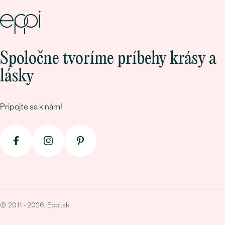
Stačí si len vybrať
Spoločne tvoríme príbehy krásy a
lásky
Pripojte sa k nám!
Ankr
Jang
od € 659
od € 439
© 2011 - 2026, Eppi.sk