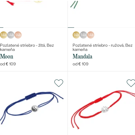
Najpredávanejšie
PODĽA TVARU DRAHOKAMU
Najpredávanejšie
náušnice
NA MIERU
prstene
14k
14k
14k
14k
14k
14k
Personalizované
DIAMANTY
Pozlatené striebro - žltá, Bez
Pozlatené striebro - ružová, Bez
PREZRIEŤ
kameňa
kameňa
prívesky
Moon
Mandala
PREZRIEŤ
od € 109
od € 109
Wave kolekcia
OBJAVIŤ
OBJAVIŤ