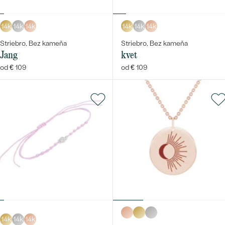
14k
14k
14k
14k
14k
14k
Striebro, Bez kameňa
Striebro, Bez kameňa
Jang
kvet
od € 109
od € 109
Bestsellery
OBJAVIŤ
14k
14k
14k