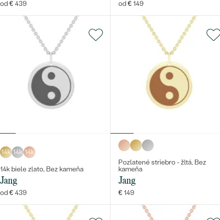
od € 439
od € 149
14k
14k
14k
Pozlatené striebro - žltá, Bez
14k biele zlato, Bez kameňa
kameňa
Jang
Jang
od € 439
€ 149