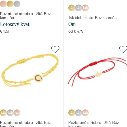
14k
14k
14k
Pozlatené striebro - žltá, Bez
kameňa
14k biele zlato, Bez kameňa
Lotosový kvet
Om
€ 129
od € 479
14k
14k
14k
14k
14k
14k
Pozlatené striebro - žltá, Bez
Pozlatené striebro - žltá, Bez
kameňa
kameňa