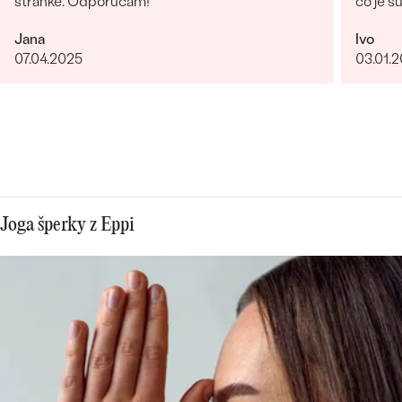
stránke. Odporúčam!
co je s
obchod
Jana
Ivo
giganti
07.04.2025
03.01.
fotka p
krku). 
rucne 
certifi
forme,
Nabudu
Joga šperky z Eppi