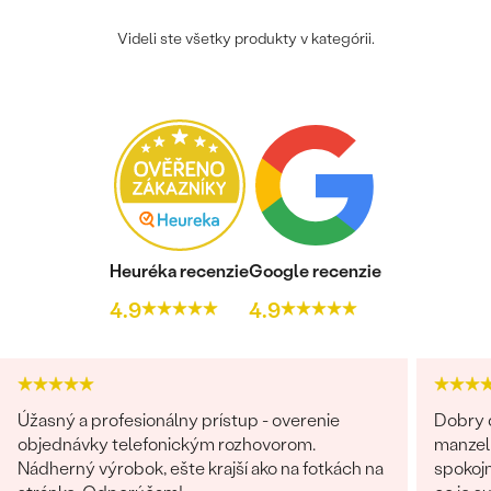
Videli ste všetky produkty v kategórii.
Heuréka recenzie
Google recenzie
4.9
4.9
Úžasný a profesionálny prístup - overenie
Dobry d
objednávky telefonickým rozhovorom.
manzel
Nádherný výrobok, ešte krajší ako na fotkách na
spokojn