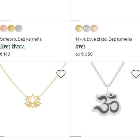
14k
14k
14k
Striebro, Bez kameňa
14k ružové zlato, Bez kameňa
Kvet života
kvet
€ 149
od € 659