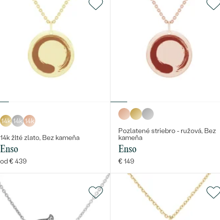
14k
14k
14k
Pozlatené striebro - ružová, Bez
14k žlté zlato, Bez kameňa
kameňa
Enso
Enso
od € 439
€ 149