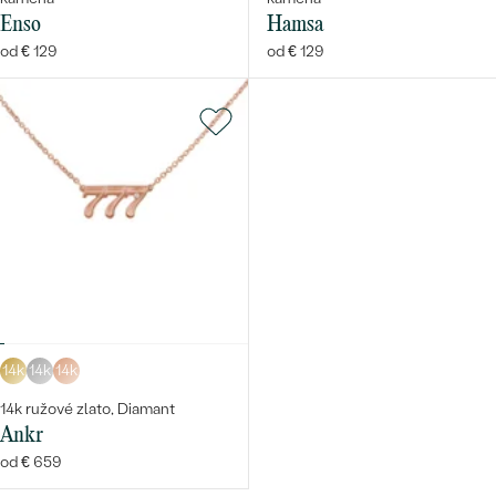
Enso
Hamsa
od € 129
od € 129
14k
14k
14k
14k ružové zlato, Diamant
Ankr
od € 659