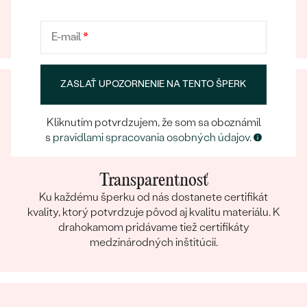
na náš tím, ktorý sa postará o to, aby už samotný
výber šperku bol eppickým zážitkom.
E-mail
*
ZASLAŤ UPOZORNENIE NA TENTO ŠPERK
Bestsellery
Kliknutím potvrdzujem, že som sa oboznámil
s
pravidlami spracovania osobných údajov
.
OBJAVIŤ
Transparentnosť
Ku každému šperku od nás dostanete certifikát
kvality, ktorý potvrdzuje pôvod aj kvalitu materiálu. K
drahokamom pridávame tiež certifikáty
medzinárodných inštitúcií.