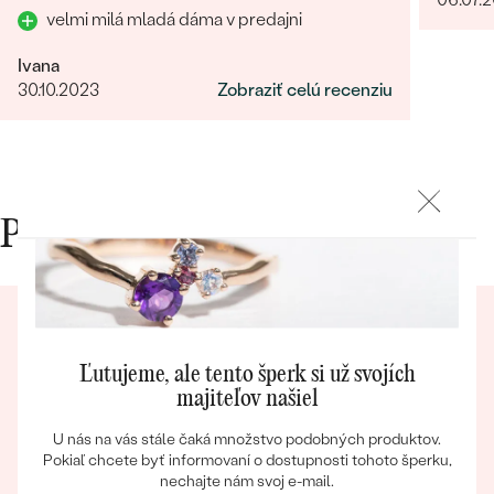
Najpredávanejšie
velmi milá mladá dáma v predajni
Najpredávanejšie
PODĽA TVARU DRAHOKAMU
náušnice
Ivana
NA MIERU
30.10.2023
Zobraziť celú recenziu
prstene
Personalizované
DIAMANTY
PREZRIEŤ
prívesky
PREZRIEŤ
Prečo nakupovať v Eppi
OBJAVIŤ
Wave kolekcia
Ľutujeme, ale tento šperk si už svojích
majiteľov našiel
OBJAVIŤ
U nás na vás stále čaká množstvo podobných produktov.
Eppický zážitok
Pokiaľ chcete byť informovaní o dostupnosti tohoto šperku,
nechajte nám svoj e-mail.
Pri nakupovaní online aj osobne sa môžete spoľahnúť