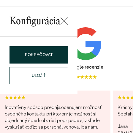
SALT AND PEPPER DIAMANT
LUXUSNÉ
CENOVO DOSTUPNÉ
S DRAHOKAMAMI
DRAHOKAM
Konfigurácia
LUXUSNÉ
S LAB GROWN DIAMANTMI
Najpredávanejšie
PODĽA MATERIÁLU
S PERLAMI
svadobné
ZLATO
POKRAČOVAT
obrúčky
PODĽA ŠTÝLU
PLATINA
Heuréka recenzie
Google recenzie
PERSONALIZOVANÉ
STRIEBRO
ULOŽIŤ
4.9
4.9
SYMBOLICKÉ
PREZRIEŤ
MINIMALISTICKÉ
Inovatívny spôsob predaja,oceňujem možnosť
Krásny 
osobného kontaktu pri ktorom je možnosť si
PODĽA PRÍLEŽITOSTI
Spoľah
objednaný šperk obzrieť poprípade aj v kľude
Jana
vyskušať keďže sa personál venoval iba nám.
PODĽA FARBY
06.07.