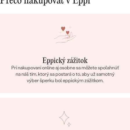
Prečo nakupovať v Eppi
Eppický zážitok
Pri nakupovaní online aj osobne sa môžete spoľahnúť
na náš tím, ktorý sa postará o to, aby už samotný
výber šperku bol eppickým zážitkom.