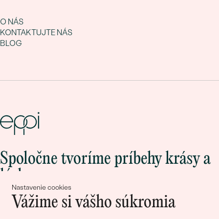
O NÁS
KONTAKTUJTE NÁS
BLOG
Spoločne tvoríme príbehy krásy a
lásky
Nastavenie cookies
Vážime si vášho súkromia
Pripojte sa k nám!