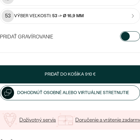
Najpredávanejšie
Najpredávanejšie
PODĽA TVARU DRAHOKAMU
náušnice
53
VÝBER VEĽKOSTI:
53 -> Ø 16,9 MM
NA MIERU
prstene
Personalizované
PRIDAŤ GRAVÍROVANIE
DIAMANTY
PREZRIEŤ
prívesky
VYBERTE FONT
PREZRIEŤ
Napíšte iniciály/text
PRIDAŤ DO KOŠÍKA
910 €
15
/ 15 ZNAKOV
OBJAVIŤ
Wave kolekcia
DOHODNÚŤ OSOBNÉ ALEBO VIRTUÁLNE STRETNUTIE
OBJAVIŤ
Doživotný servis
Doručenie a vrátenie zadarm