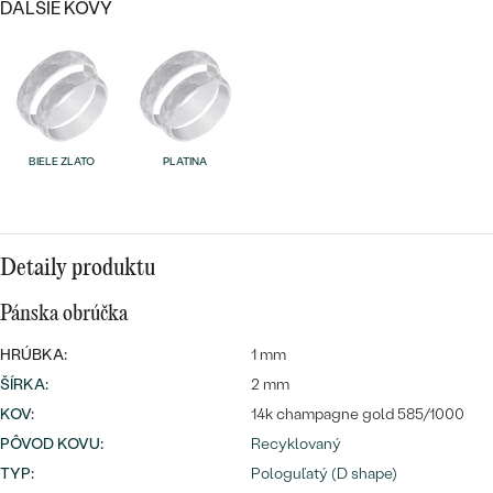
ĎALŠIE KOVY
BIELE ZLATO
PLATINA
Bestsellery
Detaily produktu
OBJAVIŤ
Pánska obrúčka
HRÚBKA:
1 mm
ŠÍRKA
:
2 mm
KOV
:
14k champagne gold 585/1000
PÔVOD KOVU
:
Recyklovaný
TYP
:
Pologuľatý (D shape)