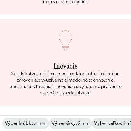
ruka v ruke s luxusom.
Inovácie
Šperkárstvo je stále remeslom, ktoré ctí ručnú prácu,
zároveň ale využívame aj moderné technológie.
Spájame tak tradíciu s inováciou a vyrábame pre vás to
najlepšie z každej oblasti.
Výber hrúbky:
1 mm
Výber šírky:
2 mm
Výber veľkosti:
46