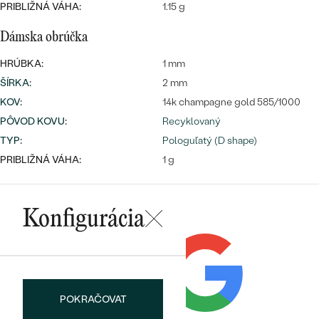
PRIBLIŽNÁ VÁHA:
1.15 g
Dámska obrúčka
HRÚBKA:
1 mm
ŠÍRKA
:
2 mm
KOV
:
14k champagne gold 585/1000
PÔVOD KOVU
:
Recyklovaný
TYP
:
Pologuľatý (D shape)
PRIBLIŽNÁ VÁHA:
1 g
Konfigurácia
POKRAČOVAT