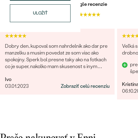
Heuréka recenzie
Google recenzie
ULOŽIŤ
4.9
4.9
Dobry den, kupoval som nahrdelnik ako dar pre
Veľká s
manzelku a musim povedat ze som viac ako
drobnos
spokojny. Sperk bol presne taky ako na fotkach
pre
co je super, nakolko mam skusenost s inym
šp
obchodom kde na fotke vyzeral sperk
Ivo
giganticky a prisla "miniatura". V tomto obchode
Kristín
03.01.2023
Zobraziť celú recenziu
fotka presne velkostne sedi s realitou (foto na
06.10.
krku). Naviac sperk prisiel krasne zabaleny aj s
rucne pisanym odkazom. Moznost vyberu
certifikatu elektronicky alebobv papierovej
forme, obrovsky vyber kamenov. No super.
Nabuduce budem urcite este objednavat!