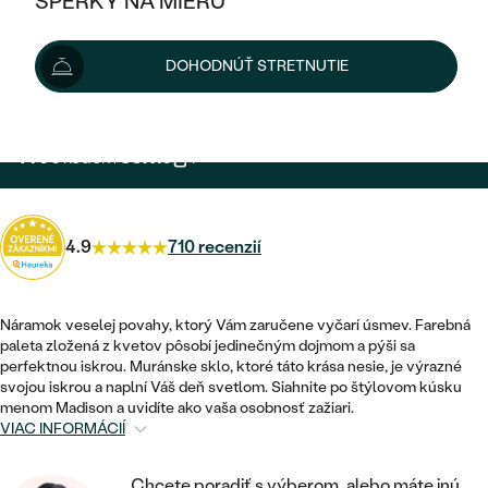
ŠPERKY NA MIERU
KOMBINOVANÉ ZLATO
STRIEBORNÉ
79 €
POSTRANNÉ DRAHOKAMY
ZLATÉ
VÝPREDAJ
VÝPREDAJ
DOHODNÚŤ STRETNUTIE
PLATINOVÉ
HALO
PODĽA ŠTÝLU
Možnosti doručenia
STRIEBORNÉ
ŠPERKY ČO POMÁHAJÚ
PODĽA MATERIÁLU
JEDNODUCHÉ
TRI DRAHOKAMY
PLATINOVÉ
PODĽA ŠTÝLU
71 €
s kódom
SUN10
.
ZLATÉ
PODĽA TYPU
BEZ KAMEŇA
NAPICHOVACIE
VINTAGE
NÁUŠNICE
STRIEBORNÉ
PODĽA ŠTÝLU
ETERNITY
KRUHOVÉ
SET ZÁSNUBNÉHO PRSTEŇA A
4.9
710 recenzií
SOLITÉR
PRSTENE
PLATINOVÉ
OBRÚČOK
VYKROJENÉ
MINIMALISTICKÉ
NARODENIE DIEŤAŤA
PRÍVESKY
NETRADIČNÉ
Náramok veselej povahy, ktorý Vám zaručene vyčarí úsmev. Farebná
VINTAGE
PODĽA ŠTÝLU
VISIACE
paleta zložená z kvetov pôsobí jedinečným dojmom a pýši sa
PERSONALIZOVANÉ
NÁRAMKY
perfektnou iskrou. Muránske sklo, ktoré táto krása nesie, je výrazné
ETERNITY
svojou iskrou a naplní Váš deň svetlom. Siahnite po štýlovom kúsku
NETRADIČNÉ
ZOSTAVTE SI PRSTEŇ
SOLITÉR
menom Madison a uvidíte ako vaša osobnosť zažiari.
SO ZNAMENÍM ZVEROKRUHU
SETY
VIAC INFORMÁCIÍ
MINIMALISTICKÉ
ZAČAŤ S PRSTEŇOM
TEPANÉ
V TVARE SRDCA
MINIMALISTICKÉ
PÁNSKE ŠPERKY
Chcete poradiť s výberom, alebo máte inú