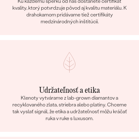
Ku každému šperku od nás dostanete certifikát
kvality, ktorý potvrdzuje pôvod aj kvalitu materiálu. K
drahokamom pridávame tiež certifikáty
medzinárodných inštitúcií.
Udržateľnosť a etika
Klenoty vytvárame z lab-grown diamantov a
recyklovaného zlata, striebra alebo platiny. Chceme
tak vyslať signál, že etika a udržateľnosť môžu kráčať
ruka v ruke s luxusom.