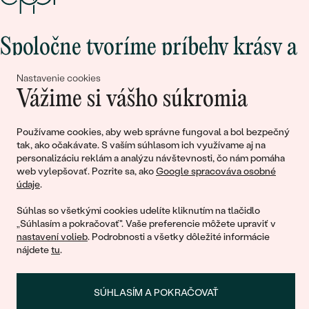
Spoločne tvoríme príbehy krásy a
lásky
Nastavenie cookies
Vážime si vášho súkromia
Pripojte sa k nám!
Používame cookies, aby web správne fungoval a bol bezpečný
tak, ako očakávate. S vaším súhlasom ich využívame aj na
personalizáciu reklám a analýzu návštevnosti, čo nám pomáha
web vylepšovať. Pozrite sa, ako
Google spracováva osobné
údaje
.
Súhlas so všetkými cookies udelíte kliknutím na tlačidlo
„Súhlasím a pokračovať". Vaše preferencie môžete upraviť v
nastavení volieb
. Podrobnosti a všetky dôležité informácie
© 2011 - 2026, Eppi.sk
nájdete
tu
.
SÚHLASÍM A POKRAČOVAŤ