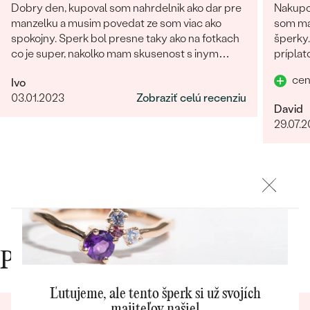
Najpredávanejšie
Dobry den, kupoval som nahrdelnik ako dar pre
Nakupov
Najpredávanejšie
PODĽA TVARU DRAHOKAMU
manzelku a musim povedat ze som viac ako
som ma
náušnice
spokojny. Sperk bol presne taky ako na fotkach
šperky.
co je super, nakolko mam skusenost s inym
príplat
NA MIERU
prstene
obchodom kde na fotke vyzeral sperk
prvú lu
Personalizované
cen
Ivo
giganticky a prisla "miniatura". V tomto obchode
dokona
DIAMANTY
03.01.2023
Zobraziť celú recenziu
fotka presne velkostne sedi s realitou (foto na
PREZRIEŤ
David
prívesky
krku). Naviac sperk prisiel krasne zabaleny aj s
29.07.
PREZRIEŤ
rucne pisanym odkazom. Moznost vyberu
certifikatu elektronicky alebobv papierovej
forme, obrovsky vyber kamenov. No super.
Nabuduce budem urcite este objednavat!
OBJAVIŤ
Wave kolekcia
Prečo nakupovať v Eppi
OBJAVIŤ
Ľutujeme, ale tento šperk si už svojích
majiteľov našiel