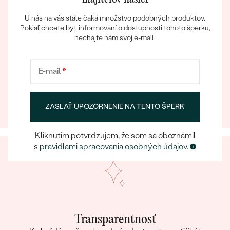
U nás na vás stále čaká množstvo podobných produktov.
Pokiaľ chcete byť informovaní o dostupnosti tohoto šperku,
nechajte nám svoj e-mail.
Eppický zážitok
E-mail
*
Bestsellery
Pri nakupovaní online aj osobne sa môžete spoľahnúť
na náš tím, ktorý sa postará o to, aby už samotný
výber šperku bol eppickým zážitkom.
ZASLAŤ UPOZORNENIE NA TENTO ŠPERK
OBJAVIŤ
Kliknutím potvrdzujem, že som sa oboznámil
s
pravidlami spracovania osobných údajov
.
Transparentnosť