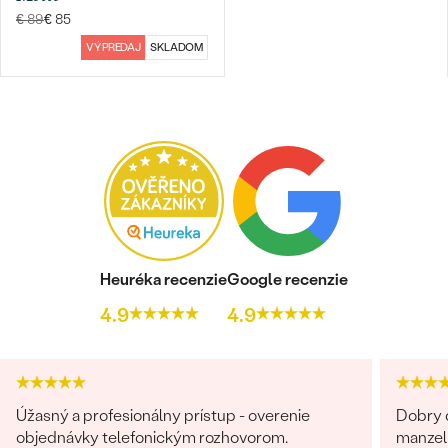
€ 89
€ 85
VÝPREDAJ
SKLADOM
Bestsellery
OBJAVIŤ
Heuréka recenzie
Google recenzie
4.9
4.9
Úžasný a profesionálny prístup - overenie
Dobry d
objednávky telefonickým rozhovorom.
manzel