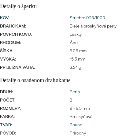
SALT AND PEPPER DIAMANT
LUXUSNÉ
Detaily o šperku
CENOVO DOSTUPNÉ
S DRAHOKAMAMI
DRAHOKAM
KOV
:
Striebro 925/1000
LUXUSNÉ
S LAB GROWN DIAMANTMI
DRAHOKAM:
Biele a broskyňové perly
Najpredávanejšie
POVRCH KOVU:
PODĽA MATERIÁLU
Lesklý
S PERLAMI
RHODIUM:
Áno
svadobné
ZLATO
ŠÍRKA:
9.06 mm
VÝŠKA:
15.5 mm
obrúčky
PODĽA ŠTÝLU
PLATINA
PRIBLIŽNÁ VÁHA:
3.24 g
PERSONALIZOVANÉ
STRIEBRO
Detaily o osadenom drahokame
SYMBOLICKÉ
PREZRIEŤ
DRUH:
Perla
POČET:
2
MINIMALISTICKÉ
ROZMERY:
9 - 9.5 mm
FARBA:
Broskyňová
PODĽA PRÍLEŽITOSTI
TVAR
:
Round
PODĽA FARBY
PÔVOD:
Prírodný