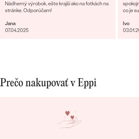
Nádherný výrobok, ešte krajší ako na fotkách na
spokojn
stránke. Odporúčam!
co je s
obchod
Jana
Ivo
giganti
07.04.2025
03.01.
fotka p
krku). 
rucne 
certifi
forme,
Nabudu
Prečo nakupovať v Eppi