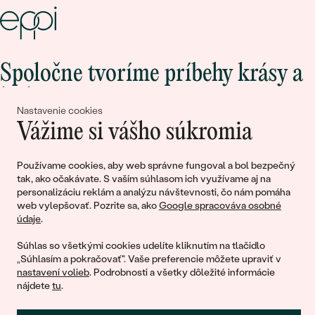
Spoločne tvoríme príbehy krásy a
lásky
Nastavenie cookies
Vážime si vášho súkromia
Pripojte sa k nám!
Používame cookies, aby web správne fungoval a bol bezpečný
tak, ako očakávate. S vaším súhlasom ich využívame aj na
personalizáciu reklám a analýzu návštevnosti, čo nám pomáha
web vylepšovať. Pozrite sa, ako
Google spracováva osobné
údaje
.
Súhlas so všetkými cookies udelíte kliknutím na tlačidlo
„Súhlasím a pokračovať". Vaše preferencie môžete upraviť v
nastavení volieb
. Podrobnosti a všetky dôležité informácie
© 2011 - 2026, Eppi.sk
nájdete
tu
.