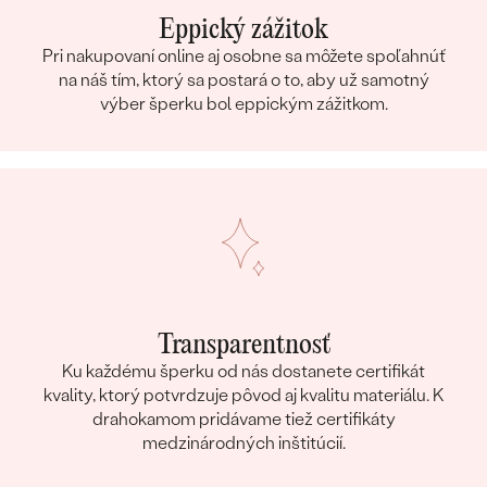
Eppický zážitok
Pri nakupovaní online aj osobne sa môžete spoľahnúť
na náš tím, ktorý sa postará o to, aby už samotný
výber šperku bol eppickým zážitkom.
Transparentnosť
Ku každému šperku od nás dostanete certifikát
kvality, ktorý potvrdzuje pôvod aj kvalitu materiálu. K
drahokamom pridávame tiež certifikáty
medzinárodných inštitúcií.