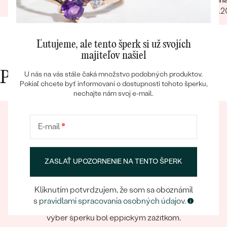
23.02.2024
Zobraziť celú recenziu
06.10.
Ľutujeme, ale tento šperk si už svojích
majiteľov našiel
Prečo nakupovať v Eppi
U nás na vás stále čaká množstvo podobných produktov.
Bestsellery
Pokiaľ chcete byť informovaní o dostupnosti tohoto šperku,
nechajte nám svoj e-mail.
E-mail
*
OBJAVIŤ
ZASLAŤ UPOZORNENIE NA TENTO ŠPERK
Eppický zážitok
Kliknutím potvrdzujem, že som sa oboznámil
Pri nakupovaní online aj osobne sa môžete spoľahnúť
s
pravidlami spracovania osobných údajov
.
na náš tím, ktorý sa postará o to, aby už samotný
výber šperku bol eppickým zážitkom.