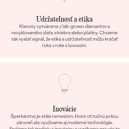
Udržateľnosť a etika
Klenoty vytvárame z lab-grown diamantov a
recyklovaného zlata, striebra alebo platiny. Chceme
tak vyslať signál, že etika a udržateľnosť môžu kráčať
ruka v ruke s luxusom.
Inovácie
Šperkárstvo je stále remeslom, ktoré ctí ručnú prácu,
zároveň ale využívame aj moderné technológie.
Spájame tak tradíciu s inováciou a vyrábame pre vás to