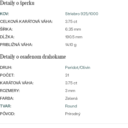
SALT AND PEPPER DIAMANT
LUXUSNÉ
Detaily o šperku
CENOVO DOSTUPNÉ
S DRAHOKAMAMI
DRAHOKAM
KOV
:
Striebro 925/1000
CELKOVÁ KARÁTOVÁ VÁHA:
3.75 ct
LUXUSNÉ
S LAB GROWN DIAMANTMI
Najpredávanejšie
ŠÍRKA:
6.35 mm
PODĽA MATERIÁLU
DĹŽKA:
190.5 mm
S PERLAMI
svadobné
ZLATO
PRIBLIŽNÁ VÁHA:
14.10 g
obrúčky
Detaily o osadenom drahokame
PODĽA ŠTÝLU
PLATINA
DRUH:
Peridot/Olivín
PERSONALIZOVANÉ
STRIEBRO
POČET:
31
SYMBOLICKÉ
KARÁTOVÁ VÁHA:
3.75 ct
PREZRIEŤ
ROZMERY:
3 mm
MINIMALISTICKÉ
FARBA:
Zelená
TVAR
:
Round
PODĽA PRÍLEŽITOSTI
PÔVOD:
Prírodný
PODĽA FARBY