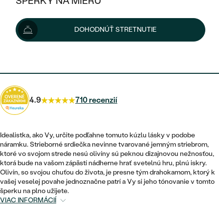
ŠPERKY NA MIERU
198 €
KOMBINOVANÉ ZLATO
STRIEBORNÉ
POSTRANNÉ DRAHOKAMY
ZLATÉ
VÝPREDAJ
VÝPREDAJ
Možnosti doručenia
DOHODNÚŤ STRETNUTIE
PLATINOVÉ
HALO
PODĽA ŠTÝLU
STRIEBORNÉ
ŠPERKY ČO POMÁHAJÚ
PODĽA MATERIÁLU
JEDNODUCHÉ
178 €
s kódom
SUN10
.
TRI DRAHOKAMY
PLATINOVÉ
PODĽA ŠTÝLU
ZLATÉ
PODĽA TYPU
BEZ KAMEŇA
NAPICHOVACIE
VINTAGE
NÁUŠNICE
STRIEBORNÉ
PODĽA ŠTÝLU
4.9
710 recenzií
ETERNITY
KRUHOVÉ
SET ZÁSNUBNÉHO PRSTEŇA A
SOLITÉR
PRSTENE
PLATINOVÉ
OBRÚČOK
VYKROJENÉ
MINIMALISTICKÉ
Idealistka, ako Vy, určite podľahne tomuto kúzlu lásky v podobe
NARODENIE DIEŤAŤA
PRÍVESKY
náramku. Strieborné srdiečka nevinne tvarované jemným striebrom,
NETRADIČNÉ
VINTAGE
PODĽA ŠTÝLU
ktoré vo svojom strede nesú olivíny sú peknou dizajnovou nežnosťou,
VISIACE
PERSONALIZOVANÉ
ktorá bude na vašom zápästí nádherne hrať svetelnú hru, plnú iskry.
NÁRAMKY
ETERNITY
Olivín, so svojou chuťou do života, je presne tým drahokamom, ktorý k
NETRADIČNÉ
ZOSTAVTE SI PRSTEŇ
SOLITÉR
vašej veselej povahe jednoznačne patrí a Vy si jeho tónovanie v tomto
SO ZNAMENÍM ZVEROKRUHU
SETY
šperku na plno užijete.
MINIMALISTICKÉ
ZAČAŤ S PRSTEŇOM
TEPANÉ
VIAC INFORMÁCIÍ
V TVARE SRDCA
MINIMALISTICKÉ
PÁNSKE ŠPERKY