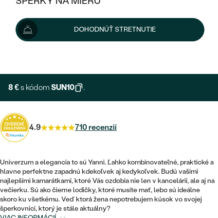
ŠPERKY NA MIERU
KOMBINOVANÉ ZLATO
STRIEBORNÉ
POSTRANNÉ DRAHOKAMY
ZLATÉ
VÝPREDAJ
VÝPREDAJ
9 €
DOHODNÚŤ STRETNUTIE
PLATINOVÉ
12 €
-25 %
HALO
PODĽA ŠTÝLU
STRIEBORNÉ
ŠPERKY ČO POMÁHAJÚ
PODĽA MATERIÁLU
Možnosti doručenia
JEDNODUCHÉ
TRI DRAHOKAMY
PLATINOVÉ
PODĽA ŠTÝLU
ZLATÉ
PODĽA TYPU
BEZ KAMEŇA
NAPICHOVACIE
VINTAGE
8 €
s kódom
SUN10
.
NÁUŠNICE
STRIEBORNÉ
PODĽA ŠTÝLU
ETERNITY
KRUHOVÉ
SET ZÁSNUBNÉHO PRSTEŇA A
SOLITÉR
PRSTENE
PLATINOVÉ
OBRÚČOK
VYKROJENÉ
4.9
710 recenzií
MINIMALISTICKÉ
NARODENIE DIEŤAŤA
PRÍVESKY
NETRADIČNÉ
VINTAGE
PODĽA ŠTÝLU
VISIACE
PERSONALIZOVANÉ
Univerzum a elegancia to sú Yanni. Ľahko kombinovateľné, praktické a
NÁRAMKY
ETERNITY
hlavne perfektne zapadnú kdekoľvek aj kedykoľvek. Budú vašimi
NETRADIČNÉ
ZOSTAVTE SI PRSTEŇ
SOLITÉR
najlepšími kamarátkami, ktoré Vás ozdobia nie len v kancelárií, ale aj na
SO ZNAMENÍM ZVEROKRUHU
SETY
večierku. Sú ako čierne lodičky, ktoré musíte mať, lebo sú ideálne
MINIMALISTICKÉ
ZAČAŤ S PRSTEŇOM
TEPANÉ
skoro ku všetkému. Veď ktorá žena nepotrebujem kúsok vo svojej
V TVARE SRDCA
šperkovnici, ktorý je stále aktuálny?
MINIMALISTICKÉ
PÁNSKE ŠPERKY
VIAC INFORMÁCIÍ