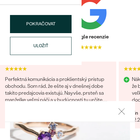
Najpredávanejšie
Najpredávanejšie
PODĽA TVARU DRAHOKAMU
náušnice
POKRAČOVAT
NA MIERU
prstene
Personalizované
Heuréka recenzie
Google recenzie
DIAMANTY
ULOŽIŤ
PREZRIEŤ
4.9
4.9
prívesky
PREZRIEŤ
Perfektná komunikácia a proklientský prístup
Nák
OBJAVIŤ
Wave kolekcia
obchodu. Som rád, že ešte aj v dnešnej dobe
že 
takíto predajcovia existujú. Nayvše, prsteň sa
veľ
manželke veľmi páči a v budúcnosti tu určite
dod
radi znovu nakúpime :)
prí
Marcel
Martin
OBJAVIŤ
15.09.2023
Zobraziť celú recenziu
28.02.