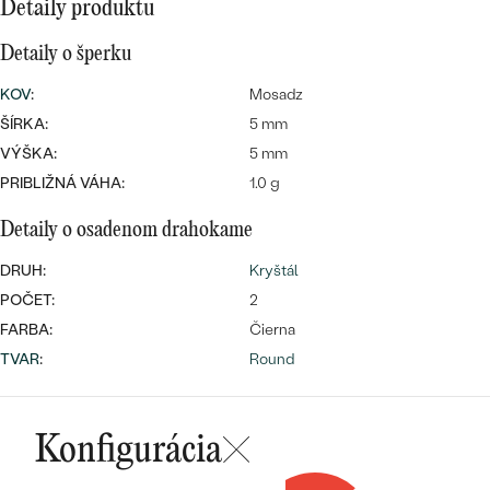
SALT AND PEPPER DIAMANT
LUXUSNÉ
Detaily produktu
CENOVO DOSTUPNÉ
S DRAHOKAMAMI
DRAHOKAM
Detaily o šperku
LUXUSNÉ
S LAB GROWN DIAMANTMI
KOV
:
Mosadz
Najpredávanejšie
PODĽA MATERIÁLU
ŠÍRKA:
5 mm
S PERLAMI
VÝŠKA:
5 mm
svadobné
ZLATO
PRIBLIŽNÁ VÁHA:
1.0 g
obrúčky
PODĽA ŠTÝLU
PLATINA
Detaily o osadenom drahokame
PERSONALIZOVANÉ
DRUH:
Kryštál
STRIEBRO
POČET:
2
SYMBOLICKÉ
PREZRIEŤ
FARBA:
Čierna
TVAR
:
Round
MINIMALISTICKÉ
PODĽA PRÍLEŽITOSTI
Konfigurácia
PODĽA FARBY