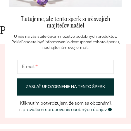
Ľutujeme, ale tento šperk si už svojích
majiteľov našiel
Prečo nakupovať v Eppi
U nás na vás stále čaká množstvo podobných produktov.
Pokiaľ chcete byť informovaní o dostupnosti tohoto šperku,
Bestsellery
nechajte nám svoj e-mail.
E-mail
*
OBJAVIŤ
ZASLAŤ UPOZORNENIE NA TENTO ŠPERK
Eppický zážitok
Pri nakupovaní online aj osobne sa môžete spoľahnúť
Kliknutím potvrdzujem, že som sa oboznámil
na náš tím, ktorý sa postará o to, aby už samotný
s
pravidlami spracovania osobných údajov
.
výber šperku bol eppickým zážitkom.