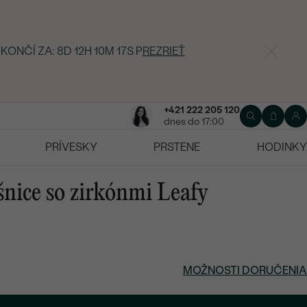
 KONČÍ ZA:
8D 12H 10M 16S
P
REZRIEŤ
+421 222 205 120
dnes do 17:00
PRÍVESKY
PRSTENE
HODINKY
šnice so zirkónmi Leafy
MOŽNOSTI DORUČENIA