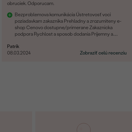
obruciek. Odporucam.
Bezproblemova komunikácia Ústretovosť voci
poziadavkam zakaznika Prehladny a zrozumiteny e-
shop Cenovo dostupne/primerane Zakaznicka
podpora Rychlost a sposob dodania Prijemny a
ludsky pristup zamestnancov
Patrik
08.03.2024
Zobraziť celú recenziu