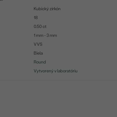
Kubický zirkón
18
0.50 ct
1 mm - 3 mm
VVS
Biela
Round
Vytvorený v laboratóriu