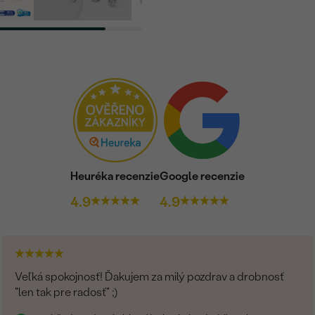
Heuréka recenzie
Google recenzie
4.9
4.9
Veľká spokojnosť! Ďakujem za milý pozdrav a drobnosť
"len tak pre radosť" ;)