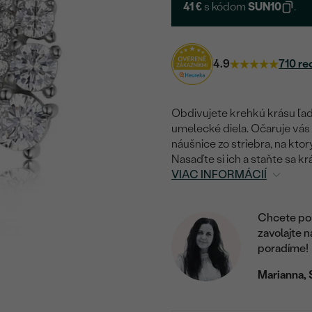
41 €
s kódom
SUN10
.
4.9
710 re
Obdivujete krehkú krásu ľad
umelecké diela. Očaruje vás 
náušnice zo striebra, na kto
Nasaďte si ich a staňte sa k
VIAC INFORMÁCIÍ
Chcete por
zavolajte 
poradíme!
Marianna, 