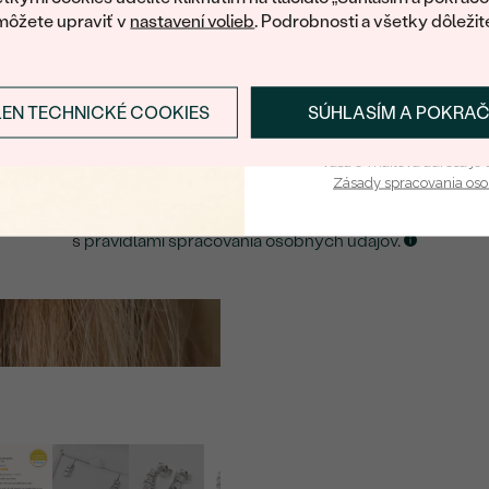
môžete upraviť v
nastavení volieb
. Podrobnosti a všetky dôležit
E-mail
*
LEN TECHNICKÉ COOKIES
SÚHLASÍM A POKRA
Prihlásiť sa a zís
ZASLAŤ UPOZORNENIE NA TENTO
ŠPERK
Vaša e-mailová adresa je 
Zásady spracovania os
Kliknutím potvrdzujem, že som sa oboznámil
s
pravidlami spracovania osobných údajov
.