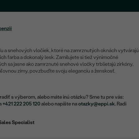
cenzií
u a snehových vločiek, ktoré na zamrznutých oknách vytvárajú
ich farba a dokonalý lesk. Zamilujete si tiež výnimočné
rých sa jasne ako zamrznuté snehové vločky trblietajú zirkóny.
ráľovnou zimy, povzbuďte svoju eleganciu a ženskosť.
adiť s výberom, alebo máte inú otázku? Sme tu pre vás:
na
+421 222 205 120
alebo napíšte na
otazky@eppi.sk
. Radi
Sales Specialist