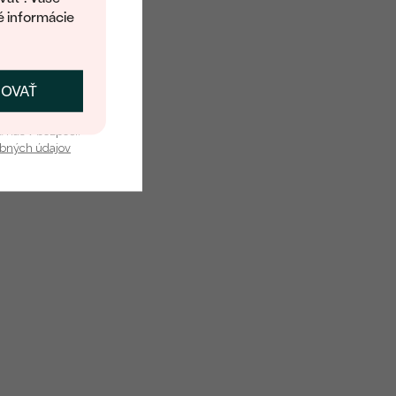
é informácie
ČOVAŤ
kať zľavu
u nás v bezpečí.
obných údajov