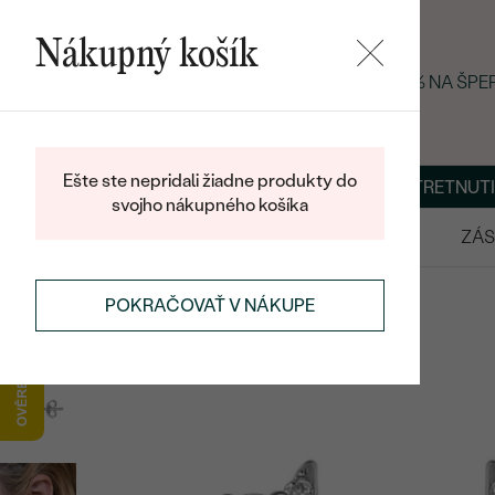
Nákupný košík
LETNÝ BLACK FRIDAY: −25 % NA ŠP
Ešte ste nepridali žiadne produkty do
O NÁS
BLOG
ŠPERKY NA MIERU
DOHODNÚŤ STRETNUTI
svojho nákupného košíka
VÝPREDAJ
SVADOBNÉ OBRÚČKY
ZÁS
NÁUŠNICE
STRIEBORNÉ NÁUŠNICE
POKRAČOVAŤ V NÁKUPE