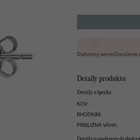
Doživotný servis
Doručenie 
Detaily produktu
Detaily o šperku
KOV
:
RHODIUM:
PRIBLIŽNÁ VÁHA:
Detaily o osadenom drahoka