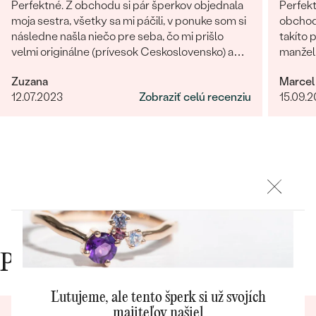
Najpredávanejšie
Perfektné. Z obchodu si pár šperkov objednala
Perfekt
moja sestra, všetky sa mi páčili, v ponuke som si
obchodu
Najpredávanejšie
PODĽA TVARU DRAHOKAMU
náušnice
následne našla niečo pre seba, čo mi prišlo
takíto 
velmi originálne (prívesok Ceskoslovensko) a
manželk
NA MIERU
prstene
milý jemný náhrdelník Malý princ (hviezdičky),
radi zn
Personalizované
Zuzana
Marcel
komunikácia a doručenie tovaru na 1 s ⭐️.
DIAMANTY
12.07.2023
Zobraziť celú recenziu
15.09.
Obchod a tovar odporúčam, kto hladá šperk,
PREZRIEŤ
prívesky
urcite si nájde to svoje.
PREZRIEŤ
OBJAVIŤ
Wave kolekcia
Prečo nakupovať v Eppi
OBJAVIŤ
Ľutujeme, ale tento šperk si už svojích
majiteľov našiel