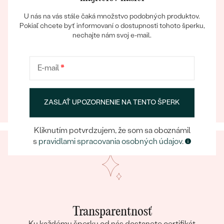
U nás na vás stále čaká množstvo podobných produktov.
Pokiaľ chcete byť informovaní o dostupnosti tohoto šperku,
nechajte nám svoj e-mail.
Eppický zážitok
E-mail
*
Bestsellery
Pri nakupovaní online aj osobne sa môžete spoľahnúť
na náš tím, ktorý sa postará o to, aby už samotný
výber šperku bol eppickým zážitkom.
ZASLAŤ UPOZORNENIE NA TENTO ŠPERK
OBJAVIŤ
Kliknutím potvrdzujem, že som sa oboznámil
s
pravidlami spracovania osobných údajov
.
Transparentnosť
Ku každému šperku od nás dostanete certifikát