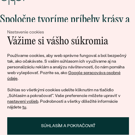
Spoločne tvoríme príbehy krásy a
lásky
Nastavenie cookies
Vážime si vášho súkromia
Pripojte sa k nám!
Používame cookies, aby web správne fungoval a bol bezpečný
tak, ako očakávate. S vaším súhlasom ich využívame aj na
personalizáciu reklám a analýzu návštevnosti, čo nám pomáha
web vylepšovať. Pozrite sa, ako
Google spracováva osobné
údaje
.
Súhlas so všetkými cookies udelíte kliknutím na tlačidlo
„Súhlasím a pokračovať". Vaše preferencie môžete upraviť v
nastavení volieb
. Podrobnosti a všetky dôležité informácie
nájdete
tu
.
© 2011 - 2026, Eppi.sk
SÚHLASÍM A POKRAČOVAŤ