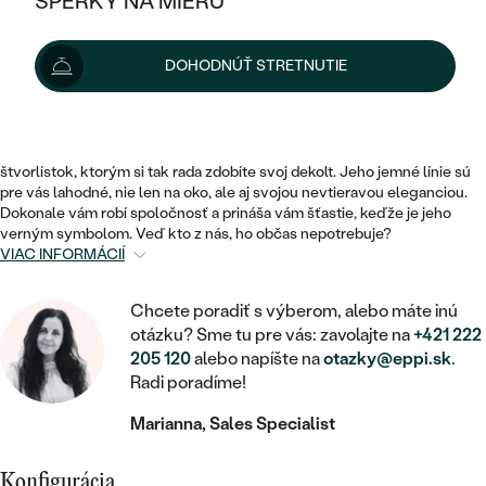
ŠPERKY NA MIERU
KOMBINOVANÉ ZLATO
STRIEBORNÉ
POSTRANNÉ DRAHOKAMY
ZLATÉ
VÝPREDAJ
VÝPREDAJ
DOHODNÚŤ STRETNUTIE
PLATINOVÉ
4.9
710 recenzií
HALO
PODĽA ŠTÝLU
STRIEBORNÉ
ŠPERKY ČO POMÁHAJÚ
PODĽA MATERIÁLU
JEDNODUCHÉ
TRI DRAHOKAMY
PLATINOVÉ
PODĽA ŠTÝLU
Trošku poverčivosti nezaškodí. Aj preto vás upútal elegantný
ZLATÉ
PODĽA TYPU
štvorlístok, ktorým si tak rada zdobíte svoj dekolt. Jeho jemné línie sú
BEZ KAMEŇA
NAPICHOVACIE
VINTAGE
pre vás lahodné, nie len na oko, ale aj svojou nevtieravou eleganciou.
NÁUŠNICE
STRIEBORNÉ
Dokonale vám robí spoločnosť a prináša vám šťastie, keďže je jeho
PODĽA ŠTÝLU
ETERNITY
verným symbolom. Veď kto z nás, ho občas nepotrebuje?
KRUHOVÉ
SET ZÁSNUBNÉHO PRSTEŇA A
VIAC INFORMÁCIÍ
SOLITÉR
PRSTENE
PLATINOVÉ
OBRÚČOK
VYKROJENÉ
MINIMALISTICKÉ
NARODENIE DIEŤAŤA
PRÍVESKY
Chcete poradiť s výberom, alebo máte inú
NETRADIČNÉ
otázku? Sme tu pre vás: zavolajte na
+421 222
VINTAGE
PODĽA ŠTÝLU
VISIACE
205 120
alebo napíšte na
otazky@eppi.sk
.
PERSONALIZOVANÉ
NÁRAMKY
ETERNITY
Radi poradíme!
NETRADIČNÉ
ZOSTAVTE SI PRSTEŇ
SOLITÉR
SO ZNAMENÍM ZVEROKRUHU
SETY
Marianna, Sales Specialist
MINIMALISTICKÉ
ZAČAŤ S PRSTEŇOM
TEPANÉ
V TVARE SRDCA
MINIMALISTICKÉ
PÁNSKE ŠPERKY
Konfigurácia