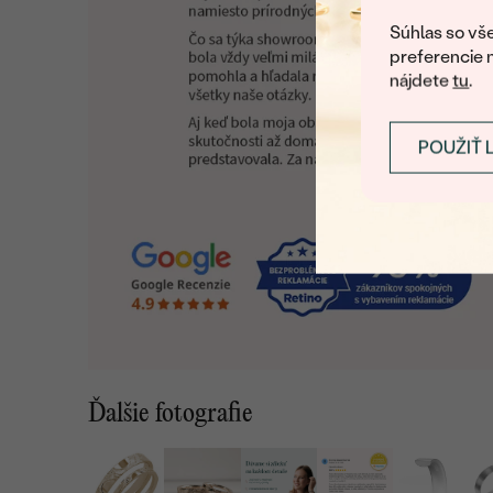
Súhlas so vše
preferencie 
nájdete
tu
.
POUŽIŤ 
Ďalšie fotografie