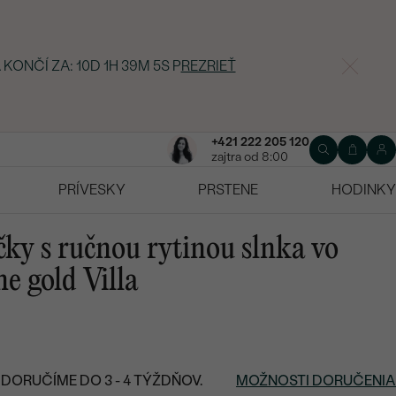
 KONČÍ ZA:
10D 1H 39M 4S
P
REZRIEŤ
+421 222 205 120
zajtra od 8:00
PRÍVESKY
PRSTENE
HODINKY
ky s ručnou rytinou slnka vo
e gold Villa
DORUČÍME DO 3 - 4 TÝŽDŇOV.
MOŽNOSTI DORUČENIA