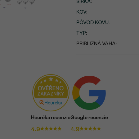
ŠÍRKA
:
KOV
:
PÔVOD KOVU
:
TYP
:
PRIBLIŽNÁ VÁHA:
Heuréka recenzie
Google recenzie
4.9
4.9