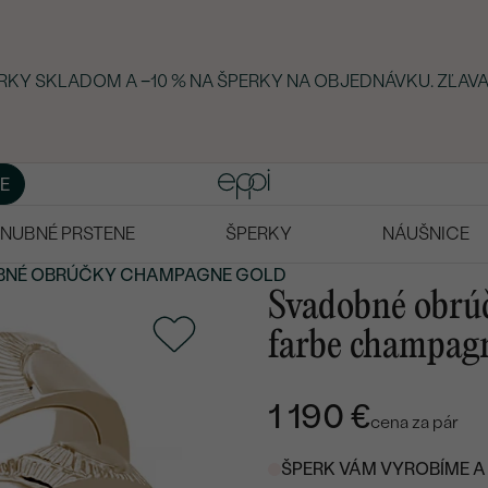
ERKY SKLADOM A −10 % NA ŠPERKY NA OBJEDNÁVKU. ZĽAVA
E
NUBNÉ PRSTENE
ŠPERKY
NÁUŠNICE
BNÉ OBRÚČKY
CHAMPAGNE GOLD
Svadobné obrúč
farbe champagn
1 190 €
cena za pár
ŠPERK VÁM VYROBÍME A 