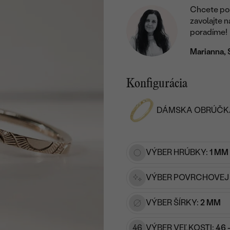
Chcete por
zavolajte 
poradíme!
Marianna, 
Konfigurácia
DÁMSKA OBRÚČK
VÝBER HRÚBKY:
1 MM
VÝBER POVRCHOVEJ
VÝBER ŠÍRKY:
2 MM
46
VÝBER VEĽKOSTI:
46 