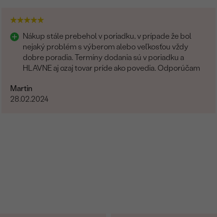
Nákup stále prebehol v poriadku, v prípade že bol
nejaký problém s výberom alebo veľkosťou vždy
dobre poradia. Termíny dodania sú v poriadku a
HLAVNE aj ozaj tovar príde ako povedia. Odporúčam
Martin
28.02.2024