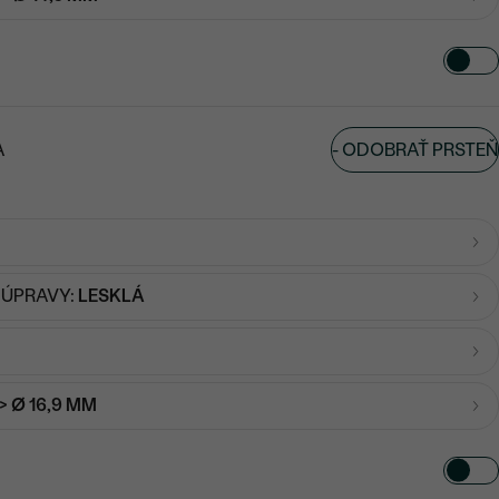
-
ODOBRAŤ PRSTEŇ
A
 ÚPRAVY:
LESKLÁ
-> Ø 16,9 MM