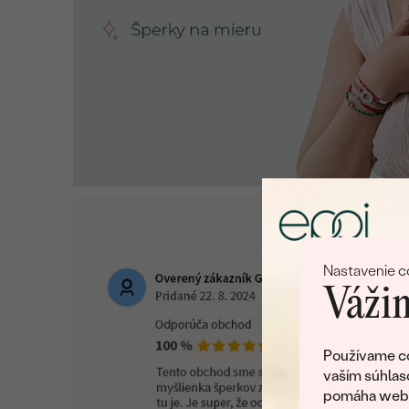
Nastavenie c
Vážim
Používame co
vaším súhlas
pomáha web v