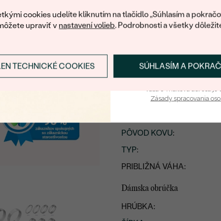
váš prvý ná
tkými cookies udelíte kliknutím na tlačidlo „Súhlasím a pokračo
môžete upraviť v
nastavení volieb
. Podrobnosti a všetky dôležit
Detaily produktu
Pánska obrúčka
LEN TECHNICKÉ COOKIES
SÚHLASÍM A POKRA
Prihlásiť sa a zís
HRÚBKA:
Vaša e-mailová adresa je 
Zásady spracovania os
ŠÍRKA
:
KOV
:
PÔVOD KOVU
:
TYP
:
PRIBLIŽNÁ VÁHA:
Dámska obrúčka
HRÚBKA: