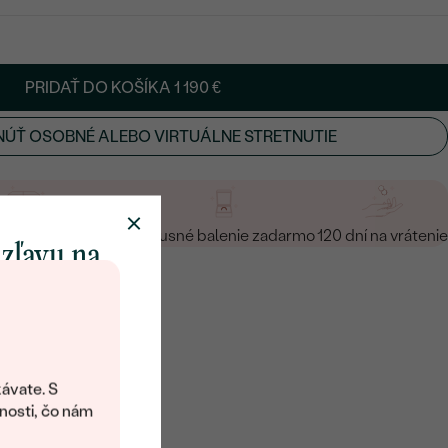
PRIDAŤ DO KOŠÍKA
1 190 €
ÚŤ OSOBNÉ ALEBO VIRTUÁLNE STRETNUTIE
a vrátenie zadarmo
Luxusné balenie zadarmo
120 dní na vrátenie
 zľavu na
klenot
objavte svet
šperkov Eppi.
ávate. S
ítanie vám
nosti, čo nám
avový kód na
PLATINA