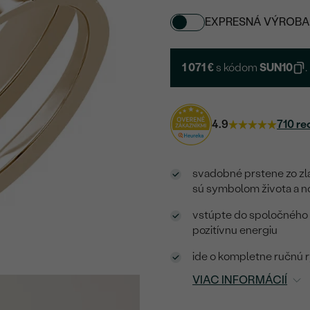
EXPRESNÁ VÝROBA
1 071 €
s kódom
SUN10
.
4.9
710 re
svadobné prstene zo zla
sú symbolom života a n
vstúpte do spoločného m
pozitívnu energiu
ide o kompletne ručnú r
VIAC INFORMÁCIÍ