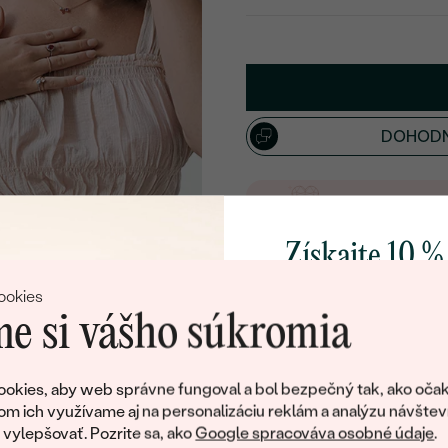
VYBERTE FONT
Napíšte iniciály/text
15
/ 15 ZNAKOV
DOHODN
Doživotný servis
Doručenie 
Získajte 10 %
ĎALŠIE KOVY
svoj prvý 
ookies
e si vášho súkromia
Pridajte sa k nám a 
poctivo vyrábaných 
okies, aby web správne fungoval a bol bezpečný tak, ako očak
Ako darček na priv
om ich využívame aj na personalizáciu reklám a analýzu návštev
obratom pošleme zľ
BIELE ZLATO
ylepšovať. Pozrite sa, ako
Google spracováva osobné údaje
.