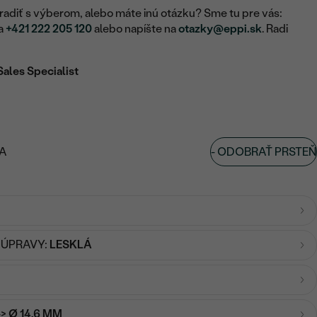
adiť s výberom, alebo máte inú otázku? Sme tu pre vás:
na
+421 222 205 120
alebo napíšte na
otazky@eppi.sk
. Radi
Sales Specialist
-
ODOBRAŤ PRSTEŇ
A
 ÚPRAVY:
LESKLÁ
-> Ø 14,6 MM