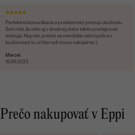
Perfektná komunikácia a proklientský prístup obchodu.
Som rád, že ešte aj v dnešnej dobe takíto predajcovia
existujú. Nayvše, prsteň sa manželke veľmi páči a v
budúcnosti tu určite radi znovu nakúpime :)
Marcel
15.09.2023
Prečo nakupovať v Eppi