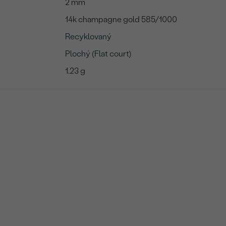
2 mm
14k champagne gold 585/1000
Recyklovaný
Plochý (Flat court)
1.23 g