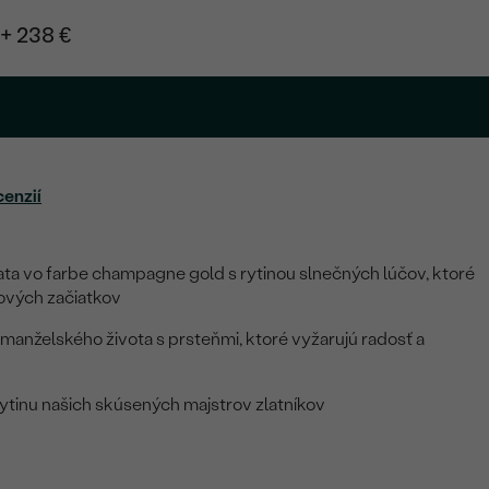
+ 238 €
cenzií
ta vo farbe champagne gold s rytinou slnečných lúčov, ktoré
ových začiatkov
anželského života s prsteňmi, ktoré vyžarujú radosť a
ytinu našich skúsených majstrov zlatníkov