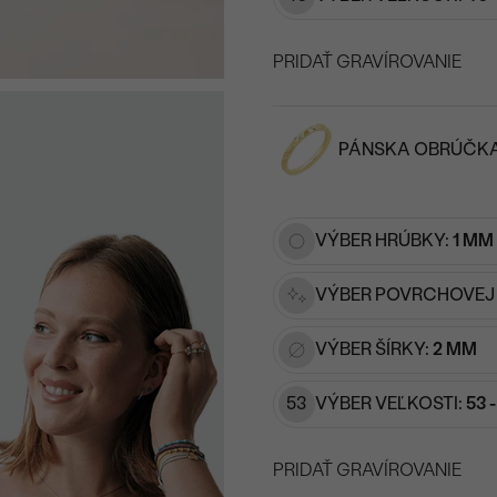
PRIDAŤ GRAVÍROVANIE
VYBERTE FONT
PÁNSKA OBRÚČK
Napíšte iniciály/text
15
/ 15 ZNAKOV
VÝBER HRÚBKY:
1 MM
VÝBER POVRCHOVEJ
VÝBER ŠÍRKY:
2 MM
53
VÝBER VEĽKOSTI:
53 
PRIDAŤ GRAVÍROVANIE