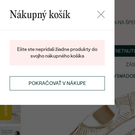
Nákupný košík
LETNÝ BLACK FRIDAY: −25 % NA ŠP
Ešte ste nepridali žiadne produkty do
O NÁS
BLOG
ŠPERKY NA MIERU
DOHODNÚŤ STRETNUTI
svojho nákupného košíka
VÝPREDAJ
SVADOBNÉ OBRÚČKY
ZÁS
SVADOBNÉ OBRÚČKY
ZLATÉ
SVADOBNÉ OBRÚČKY
SVADO
POKRAČOVAŤ V NÁKUPE