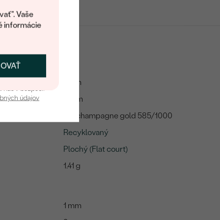
kup.
vať". Vaše
é informácie
ČOVAŤ
kať zľavu
1 mm
u nás v bezpečí.
obných údajov
2 mm
14k champagne gold 585/1000
Recyklovaný
Plochý (Flat court)
1.41 g
1 mm