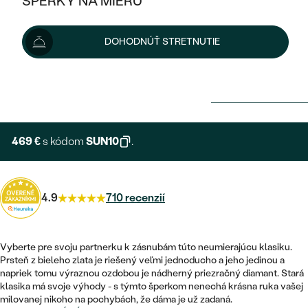
ŠPERKY NA MIERU
KOMBINOVANÉ ZLATO
STRIEBORNÉ
POSTRANNÉ DRAHOKAMY
ZLATÉ
VÝPREDAJ
VÝPREDAJ
DOHODNÚŤ STRETNUTIE
PLATINOVÉ
HALO
PODĽA ŠTÝLU
STRIEBORNÉ
ŠPERKY ČO POMÁHAJÚ
521 €
PODĽA MATERIÁLU
JEDNODUCHÉ
TRI DRAHOKAMY
PLATINOVÉ
PODĽA ŠTÝLU
Možnosti doručenia
ZLATÉ
PODĽA TYPU
BEZ KAMEŇA
NAPICHOVACIE
VINTAGE
NÁUŠNICE
STRIEBORNÉ
PODĽA ŠTÝLU
469 €
s kódom
SUN10
.
ETERNITY
KRUHOVÉ
SET ZÁSNUBNÉHO PRSTEŇA A
SOLITÉR
PRSTENE
PLATINOVÉ
OBRÚČOK
VYKROJENÉ
MINIMALISTICKÉ
NARODENIE DIEŤAŤA
PRÍVESKY
4.9
710 recenzií
NETRADIČNÉ
VINTAGE
PODĽA ŠTÝLU
VISIACE
PERSONALIZOVANÉ
NÁRAMKY
ETERNITY
NETRADIČNÉ
Vyberte pre svoju partnerku k zásnubám túto neumierajúcu klasiku.
ZOSTAVTE SI PRSTEŇ
SOLITÉR
Prsteň z bieleho zlata je riešený veľmi jednoducho a jeho jedinou a
SO ZNAMENÍM ZVEROKRUHU
SETY
napriek tomu výraznou ozdobou je nádherný priezračný diamant. Stará
MINIMALISTICKÉ
ZAČAŤ S PRSTEŇOM
TEPANÉ
V TVARE SRDCA
klasika má svoje výhody - s týmto šperkom nenechá krásna ruka vašej
MINIMALISTICKÉ
PÁNSKE ŠPERKY
milovanej nikoho na pochybách, že dáma je už zadaná.