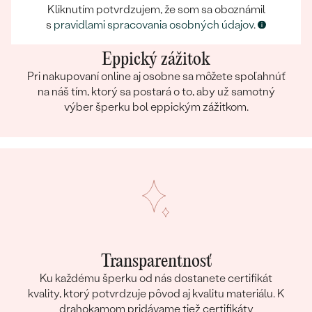
Kliknutím potvrdzujem, že som sa oboznámil
s
pravidlami spracovania osobných údajov
.
Eppický zážitok
Pri nakupovaní online aj osobne sa môžete spoľahnúť
na náš tím, ktorý sa postará o to, aby už samotný
výber šperku bol eppickým zážitkom.
Transparentnosť
Ku každému šperku od nás dostanete certifikát
kvality, ktorý potvrdzuje pôvod aj kvalitu materiálu. K
drahokamom pridávame tiež certifikáty