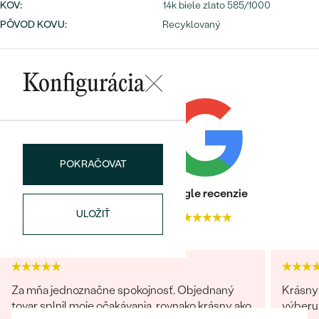
Najpredávanejšie
KOV
:
14k biele zlato 585/1000
Najpredávanejšie
PODĽA TVARU DRAHOKAMU
PÔVOD KOVU
:
Recyklovaný
náušnice
NA MIERU
prstene
Personalizované
Konfigurácia
DIAMANTY
PREZRIEŤ
prívesky
PREZRIEŤ
POKRAČOVAT
OBJAVIŤ
Heuréka recenzie
Google recenzie
Wave kolekcia
ULOŽIŤ
4.9
4.9
OBJAVIŤ
Za mňa jednoznačne spokojnosť. Objednaný
Krásny 
tovar splnil moje očakávania, rovnako krásny ako
výberu 