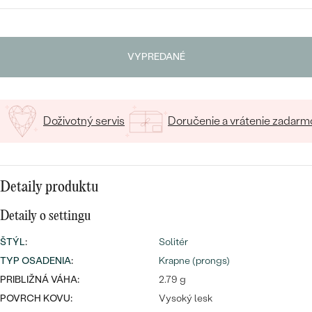
SALT AND PEPPER DIAMANT
LUXUSNÉ
VYBERTE FONT
CENOVO DOSTUPNÉ
S DRAHOKAMAMI
DRAHOKAM
Napíšte iniciály/text
VYPREDANÉ
LUXUSNÉ
S LAB GROWN DIAMANTMI
Najpredávanejšie
15
/ 15 ZNAKOV
PODĽA MATERIÁLU
S PERLAMI
svadobné
ZLATO
Doživotný servis
Doručenie a vrátenie zadarm
obrúčky
PODĽA ŠTÝLU
PLATINA
PERSONALIZOVANÉ
STRIEBRO
Detaily produktu
SYMBOLICKÉ
PREZRIEŤ
Detaily o settingu
MINIMALISTICKÉ
ŠTÝL
:
Solitér
TYP OSADENIA
:
Krapne (prongs)
PODĽA PRÍLEŽITOSTI
PRIBLIŽNÁ VÁHA:
2.79 g
POVRCH KOVU:
Vysoký lesk
PODĽA FARBY