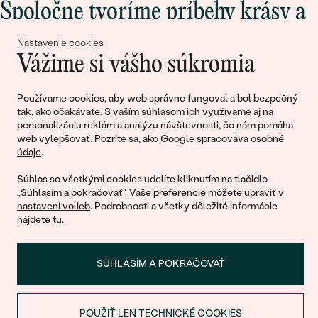
Spoločne tvoríme príbehy krásy a
lásky
Nastavenie cookies
Vážime si vášho súkromia
Pripojte sa k nám!
Používame cookies, aby web správne fungoval a bol bezpečný
tak, ako očakávate. S vaším súhlasom ich využívame aj na
personalizáciu reklám a analýzu návštevnosti, čo nám pomáha
web vylepšovať. Pozrite sa, ako
Google spracováva osobné
údaje
.
Súhlas so všetkými cookies udelíte kliknutím na tlačidlo
„Súhlasím a pokračovať". Vaše preferencie môžete upraviť v
nastavení volieb
. Podrobnosti a všetky dôležité informácie
© 2011 - 2026, Eppi.sk
nájdete
tu
.
SÚHLASÍM A POKRAČOVAŤ
POUŽIŤ LEN TECHNICKÉ COOKIES