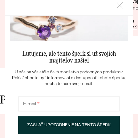
na stránke. Pri rozbaľovaní balíčka milé detaily,
prekvap
ktoré tiež potešili
Úžasné!
určite
Pekne spravená stránka Rýchle spracovanie
Mária
objednávky a dodanie objednaného tovaru
23.02.
Potešil aj vkusne zabalený balíček s milým
prekvapením i ručne napísaným pozdravom
Bestsellery
Mária
Ľutujeme, ale tento šperk si už svojích
25.01.2024
Zobraziť celú recenziu
majiteľov našiel
U nás na vás stále čaká množstvo podobných produktov.
Pokiaľ chcete byť informovaní o dostupnosti tohoto šperku,
OBJAVIŤ
nechajte nám svoj e-mail.
Prečo nakupovať v Eppi
E-mail
*
ZASLAŤ UPOZORNENIE NA TENTO ŠPERK