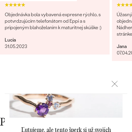
Najpredávanejšie
Najpredávanejšie
PODĽA TVARU DRAHOKAMU
náušnice
Objednávka bola vybavená expresne rýchlo, s
Úžasný 
potvrdzujúcim telefonátom od Eppi a s
objedn
NA MIERU
prstene
pripojeným blahoželaním k maturitnej skúške :)
Nádhern
Personalizované
stránk
DIAMANTY
Lucia
PREZRIEŤ
31.05.2023
Jana
prívesky
07.04.
PREZRIEŤ
OBJAVIŤ
Wave kolekcia
OBJAVIŤ
Prečo nakupovať v Eppi
Ľutujeme, ale tento šperk si už svojích