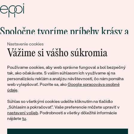
Spoločne tvoríme príbehy krásy a
lásky
Nastavenie cookies
Vážime si vášho súkromia
Pripojte sa k nám!
Používame cookies, aby web správne fungoval a bol bezpečný
tak, ako očakávate. S vaším súhlasom ich využívame aj na
personalizáciu reklám a analýzu návštevnosti, čo nám pomáha
web vylepšovať. Pozrite sa, ako
Google spracováva osobné
údaje
.
Súhlas so všetkými cookies udelíte kliknutím na tlačidlo
„Súhlasím a pokračovať". Vaše preferencie môžete upraviť v
nastavení volieb
. Podrobnosti a všetky dôležité informácie
nájdete
tu
.
© 2011 - 2026, Eppi.sk