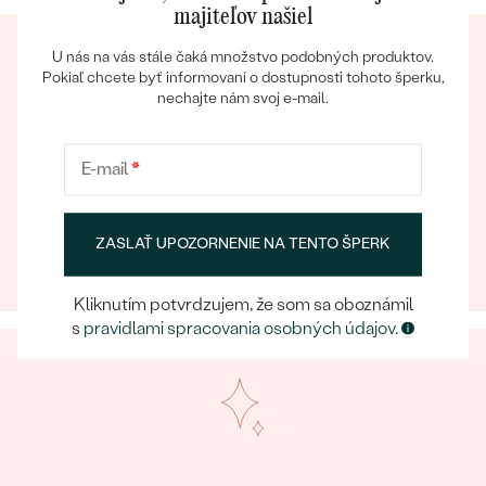
majiteľov našiel
U nás na vás stále čaká množstvo podobných produktov.
Pokiaľ chcete byť informovaní o dostupnosti tohoto šperku,
nechajte nám svoj e-mail.
Bestsellery
E-mail
*
Eppický zážitok
Pri nakupovaní online aj osobne sa môžete spoľahnúť
na náš tím, ktorý sa postará o to, aby už samotný
ZASLAŤ UPOZORNENIE NA TENTO ŠPERK
výber šperku bol eppickým zážitkom.
OBJAVIŤ
Kliknutím potvrdzujem, že som sa oboznámil
s
pravidlami spracovania osobných údajov
.