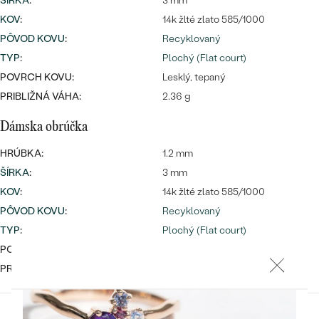
ŠÍRKA
:
3 mm
KOV
:
14k žlté zlato 585/1000
PÔVOD KOVU
:
Recyklovaný
TYP
:
Plochý (Flat court)
POVRCH KOVU:
Lesklý, tepaný
PRIBLIŽNÁ VÁHA:
2.36 g
Bestsellery
Dámska obrúčka
HRÚBKA:
1.2 mm
ŠÍRKA
:
3 mm
OBJAVIŤ
KOV
:
14k žlté zlato 585/1000
PÔVOD KOVU
:
Recyklovaný
TYP
:
Plochý (Flat court)
POVRCH KOVU:
Lesklý tepaný
PRIBLIŽNÁ VÁHA:
2.07 g