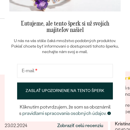
Konfigurácia
Ľutujeme, ale tento šperk si už svojích
majiteľov našiel
POKRAČOVAT
U nás na vás stále čaká množstvo podobných produktov.
Pokiaľ chcete byť informovaní o dostupnosti tohoto šperku,
Heuréka recenzie
Google recenzie
nechajte nám svoj e-mail.
ULOŽIŤ
4.9
4.9
E-mail
*
Krásny milý náhrdelník s príbehom. Ponuka
Veľká s
ZASLAŤ UPOZORNENIE NA TENTO ŠPERK
výberu krabičky, balenia.... je milým
drobnos
prekvapením, plus ešte ďalší bonus prianie.
pre
Kliknutím potvrdzujem, že som sa oboznámil
Úžasné! Ešte som sa s takým niečím nestretla...
šp
s
pravidlami spracovania osobných údajov
.
určite odporúčam
Mária
Kristín
23.02.2024
Zobraziť celú recenziu