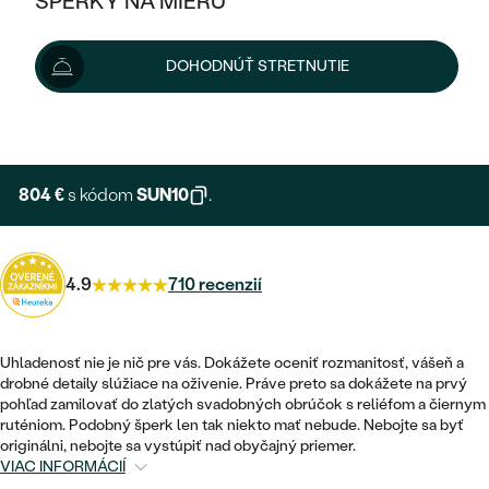
ŠPERKY NA MIERU
893 €
KOMBINOVANÉ ZLATO
STRIEBORNÉ
cena za pár
POSTRANNÉ DRAHOKAMY
ZLATÉ
VÝPREDAJ
VÝPREDAJ
Možnosti doručenia
DOHODNÚŤ STRETNUTIE
PLATINOVÉ
HALO
PODĽA ŠTÝLU
STRIEBORNÉ
ŠPERKY ČO POMÁHAJÚ
PODĽA MATERIÁLU
+ 179 €
EXPRESNÁ VÝROBA
JEDNODUCHÉ
TRI DRAHOKAMY
PLATINOVÉ
PODĽA ŠTÝLU
ZLATÉ
PODĽA TYPU
BEZ KAMEŇA
NAPICHOVACIE
VINTAGE
804 €
s kódom
SUN10
.
NÁUŠNICE
STRIEBORNÉ
PODĽA ŠTÝLU
ETERNITY
KRUHOVÉ
SET ZÁSNUBNÉHO PRSTEŇA A
SOLITÉR
PRSTENE
PLATINOVÉ
OBRÚČOK
4.9
710 recenzií
VYKROJENÉ
MINIMALISTICKÉ
NARODENIE DIEŤAŤA
PRÍVESKY
NETRADIČNÉ
VINTAGE
PODĽA ŠTÝLU
VISIACE
Uhladenosť nie je nič pre vás. Dokážete oceniť rozmanitosť, vášeň a
PERSONALIZOVANÉ
NÁRAMKY
ETERNITY
drobné detaily slúžiace na oživenie. Práve preto sa dokážete na prvý
NETRADIČNÉ
ZOSTAVTE SI PRSTEŇ
SOLITÉR
pohľad zamilovať do zlatých svadobných obrúčok s reliéfom a čiernym
SO ZNAMENÍM ZVEROKRUHU
SETY
ruténiom. Podobný šperk len tak niekto mať nebude. Nebojte sa byť
MINIMALISTICKÉ
ZAČAŤ S PRSTEŇOM
TEPANÉ
originálni, nebojte sa vystúpiť nad obyčajný priemer.
V TVARE SRDCA
VIAC INFORMÁCIÍ
MINIMALISTICKÉ
PÁNSKE ŠPERKY