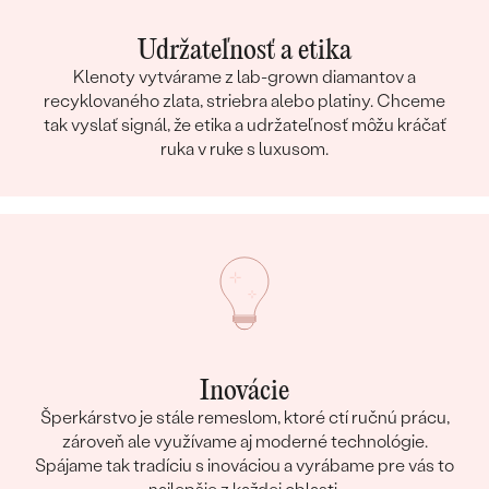
Udržateľnosť a etika
Klenoty vytvárame z lab-grown diamantov a
recyklovaného zlata, striebra alebo platiny. Chceme
tak vyslať signál, že etika a udržateľnosť môžu kráčať
ruka v ruke s luxusom.
Inovácie
Šperkárstvo je stále remeslom, ktoré ctí ručnú prácu,
zároveň ale využívame aj moderné technológie.
Spájame tak tradíciu s inováciou a vyrábame pre vás to