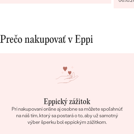
06.10.
Prečo nakupovať v Eppi
Eppický zážitok
Pri nakupovaní online aj osobne sa môžete spoľahnúť
na náš tím, ktorý sa postará o to, aby už samotný
výber šperku bol eppickým zážitkom.