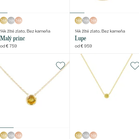
14k
14k
14k
14k
14k
14k
14k žlté zlato, Bez kameňa
14k žlté zlato, Bez kameňa
Malý princ
Lupe
od € 759
od € 959
14k
14k
14k
14k
14k
14k