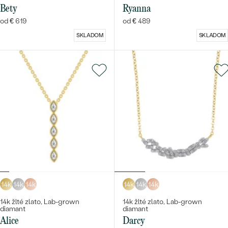
Bety
Ryanna
od € 619
od € 489
SKLADOM
SKLADOM
14k
14k
14k
14k
14k
14k
14k žlté zlato, Lab-grown
14k žlté zlato, Lab-grown
diamant
diamant
Alice
Darcy