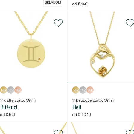
SKLADOM
od € 149
14k
14k
14k
14k
14k
14k
14k žlté zlato, Citrín
14k ružové zlato, Citrín
Blíženci
Heli
od € 519
od € 1 049