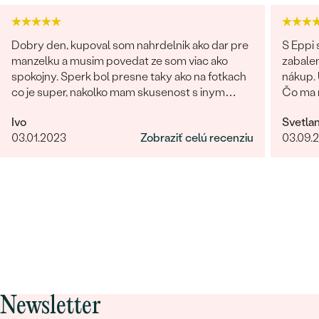
Dobry den, kupoval som nahrdelnik ako dar pre
S Eppi
manzelku a musim povedat ze som viac ako
zabale
spokojny. Sperk bol presne taky ako na fotkach
nákup. 
co je super, nakolko mam skusenost s inym
Čo ma n
obchodom kde na fotke vyzeral sperk
vyzeral
Ivo
Svetla
giganticky a prisla "miniatura". V tomto obchode
Ďakujem Eppi. PS: Urči
03.01.2023
Zobraziť celú recenziu
03.09.
fotka presne velkostne sedi s realitou (foto na
fotky p
krku). Naviac sperk prisiel krasne zabaleny aj s
preprac
rucne pisanym odkazom. Moznost vyberu
fotkách
certifikatu elektronicky alebobv papierovej
forme, obrovsky vyber kamenov. No super.
Nabuduce budem urcite este objednavat!
Newsletter