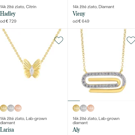
14k žlté zlato, Citrín
14k žlté zlato, Diamant
Hadley
Vieny
od € 729
od € 649
14k
14k
14k
14k
14k
14k
14k žlté zlato, Lab-grown
14k žlté zlato, Lab-grown
diamant
diamant
Larisa
Aly