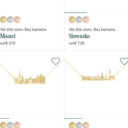
14k
14k
14k
14k
14k
14k
14k žlté zlato, Bez kameňa
14k žlté zlato, Bez kameňa
Montel
Slovensko
od € 479
od € 739
14k
14k
14k
14k
14k
14k