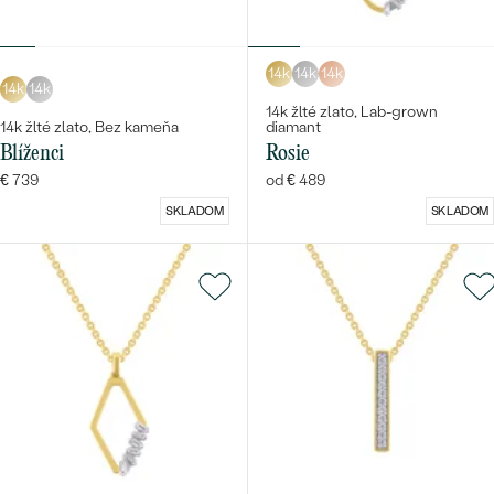
14k
14k
14k
14k
14k
14k žlté zlato, Lab-grown
14k žlté zlato, Bez kameňa
diamant
Blíženci
Rosie
€ 739
od € 489
SKLADOM
SKLADOM