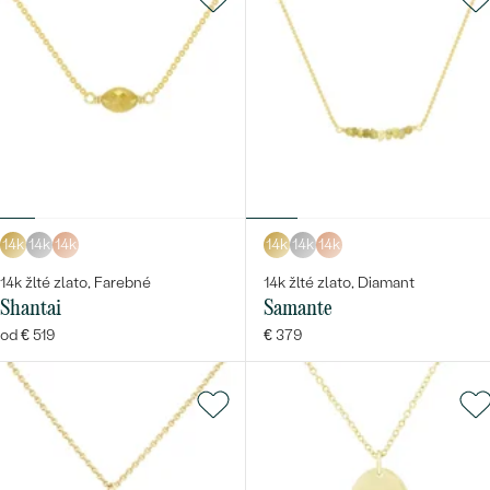
14k
14k
14k
14k
14k
14k
14k žlté zlato, Farebné
14k žlté zlato, Diamant
Shantai
Samante
od € 519
€ 379