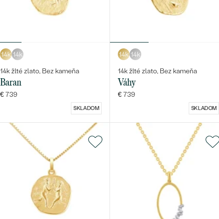
14k
14k
14k
14k
14k žlté zlato, Bez kameňa
14k žlté zlato, Bez kameňa
Bestsellery
Baran
Váhy
€ 739
€ 739
SKLADOM
SKLADOM
OBJAVIŤ