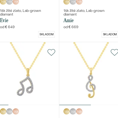
14k
14k
14k
14k
14k
14k
14k žlté zlato, Lab-grown
14k žlté zlato, Lab-grown
diamant
diamant
Evie
Amie
od € 649
od € 669
SKLADOM
SKLADOM
14k
14k
14k
14k
14k
14k