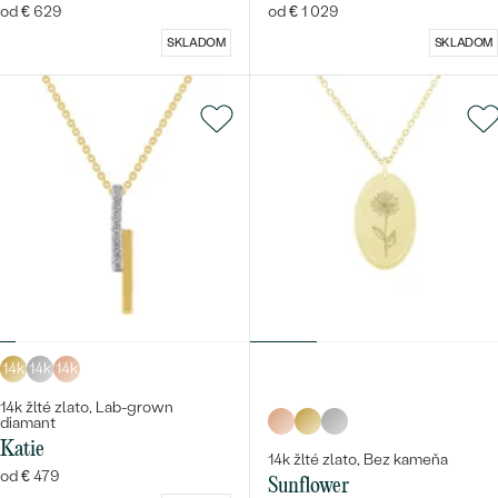
od € 629
od € 1 029
SKLADOM
SKLADOM
14k
14k
14k
14k žlté zlato, Lab-grown
diamant
Katie
14k žlté zlato, Bez kameňa
od € 479
Sunflower