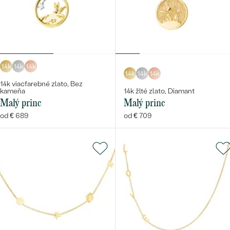
14k
14k
14k
14k
14k
14k
14k viacfarebné zlato, Bez
kameňa
14k žlté zlato, Diamant
Malý princ
Malý princ
od € 689
od € 709