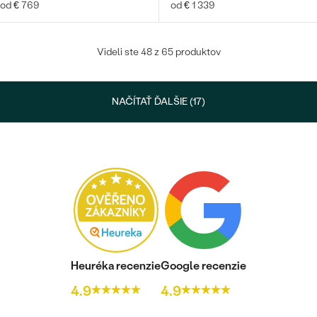
od € 769
od € 1 339
Videli ste 48 z 65 produktov
NAČÍTAŤ ĎALŠIE (17)
Heuréka recenzie
Google recenzie
4.9
4.9