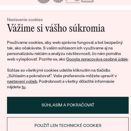
Nákupný košík
Nastavenie cookies
Vážime si vášho súkromia
Používame cookies, aby web správne fungoval a bol bezpečný
tak, ako očakávate. S vaším súhlasom ich využívame aj na
Ešte ste nepridali žiadne produkty do svojho
personalizáciu reklám a analýzu návštevnosti, čo nám pomáha
nákupného košíka
web vylepšovať. Pozrite sa, ako
Google spracováva osobné údaje
.
Súhlas so všetkými cookies udelíte kliknutím na tlačidlo
„Súhlasím a pokračovať". Vaše preferencie môžete upraviť v
nastavení volieb
. Podrobnosti a všetky dôležité informácie
POKRAČOVAŤ V NÁKUPE
nájdete
tu
.
SÚHLASÍM A POKRAČOVAŤ
POUŽIŤ LEN TECHNICKÉ COOKIES