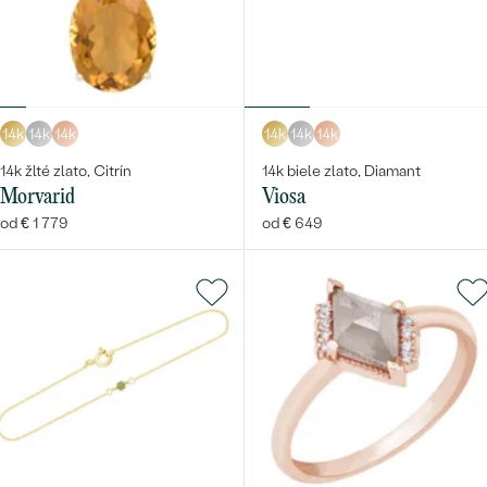
14k
14k
14k
14k
14k
14k
14k žlté zlato, Citrín
14k biele zlato, Diamant
Morvarid
Viosa
od € 1 779
od € 649