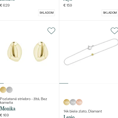
€ 629
€ 159
SKLADOM
SKLADOM
Pozlatené striebro - žltá, Bez
14k
14k
14k
kameňa
Monika
14k biele zlato, Diamant
€ 169
Lepio