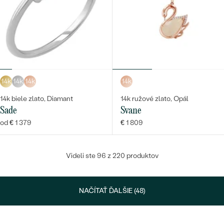
14k
14k
14k
14k
14k biele zlato, Diamant
14k ružové zlato, Opál
Sade
Svane
od € 1 379
€ 1 809
Videli ste 96 z 220 produktov
NAČÍTAŤ ĎALŠIE (48)