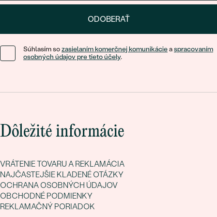
Nalaďte sa na žltú vlnu a vyberte si šperk, ktorý vás dokonale
ODOBERAŤ
rozžiari!
Súhlasím so
zasielaním komerčnej komunikácie
a
spracovaním
osobných údajov pre tieto účely
.
Dôležité informácie
VRÁTENIE TOVARU A REKLAMÁCIA
NAJČASTEJŠIE KLADENÉ OTÁZKY
OCHRANA OSOBNÝCH ÚDAJOV
OBCHODNÉ PODMIENKY
REKLAMAČNÝ PORIADOK