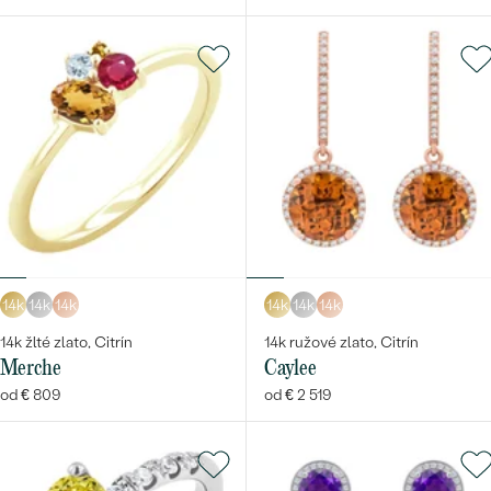
14k
14k
14k
14k
14k
14k
14k žlté zlato, Citrín
14k ružové zlato, Citrín
Merche
Caylee
od € 809
od € 2 519