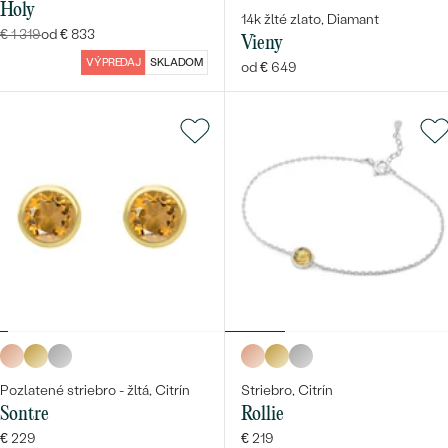
Holy
14k žlté zlato, Diamant
€ 1 319
od € 833
Vieny
VÝPREDAJ
SKLADOM
od € 649
Pozlatené striebro - žltá, Citrín
Striebro, Citrín
Sontre
Rollie
€ 229
€ 219