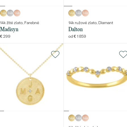
14k
14k
14k
14k
14k
14k
14k žlté zlato, Farebné
14k ružové zlato, Diamant
Madisyn
Dalton
€ 299
od € 1 859
14k
14k
14k