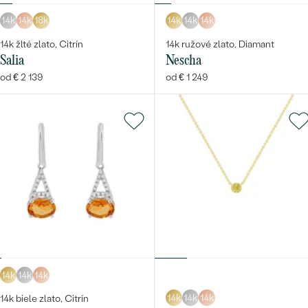
14k
14k
18k
14k
14k
14k
14k žlté zlato, Citrín
14k ružové zlato, Diamant
Salia
Nescha
od € 2 139
od € 1 249
14k
14k
14k
14k
14k
14k
14k biele zlato, Citrín