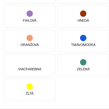
18k biele zlato, Citrín
14k ružové zlato, Citrín
Blíženci
Heli
od € 619
od € 1 049
FIALOVÁ
HNEDÁ
ORANŽOVÁ
TMAVOMODRÁ
VIACFAREBNÁ
ZELENÁ
14k
14k žlté zlato, Bez kameňa
ŽLTÁ
Aster
Striebro, Jantár
€ 189
Olor
SKLADOM