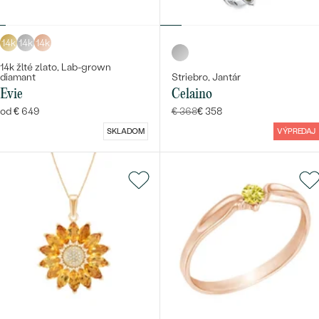
14k
14k
14k
14k žlté zlato, Lab-grown
diamant
Striebro, Jantár
Evie
Celaino
od € 649
€ 368
€ 358
SKLADOM
VÝPREDAJ