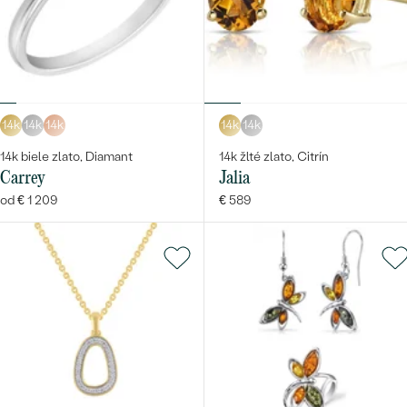
14k
14k
14k
14k
14k
14k biele zlato, Diamant
14k žlté zlato, Citrín
Carrey
Jalia
od € 1 209
€ 589