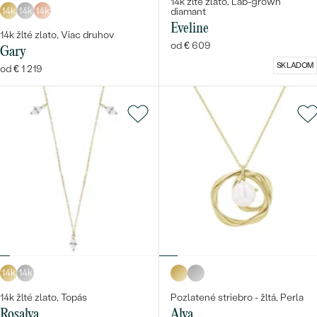
14k žlté zlato, Lab-grown
14k
14k
14k
diamant
Eveline
14k žlté zlato, Viac druhov
od € 609
Gary
SKLADOM
od € 1 219
14k
14k
14k žlté zlato, Topás
Pozlatené striebro - žltá, Perla
Rosalva
Alya