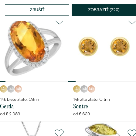
€ 139
ZRUŠIŤ
ZOBRAZIŤ (220)
14k
14k
14k
14k
14k
14k
14k biele zlato, Citrín
14k žlté zlato, Citrín
Gerda
Sontre
od € 2 089
od € 639