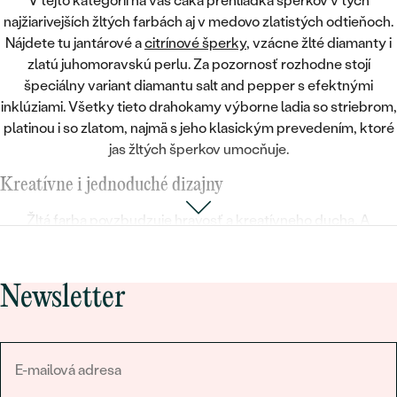
V tejto kategórii na vás čaká prehliadka šperkov v tých
najžiarivejších žltých farbách aj v medovo zlatistých odtieňoch
.
Nájdete tu jantárové a
citrínové šperky
, vzácne žlté diamanty i
zlatú juhomoravskú perlu. Za pozornosť rozhodne stojí
špeciálny variant diamantu salt and pepper s efektnými
inklúziami. Všetky tieto drahokamy výborne ladia so striebrom,
platinou i so zlatom, najmä s jeho klasickým prevedením, ktoré
jas žltých šperkov umocňuje
.
Kreatívne i jednoduché dizajny
Žltá farba
povzbudzuje hravosť a kreatívneho ducha
. A
inšpiráciu vnukla aj majstrom zlatníkom, ktorí popustili uzdu
fantázie a vytvorili celý rad originálnych dizajnov. Nielen deti si
zamilujú prívesok v tvare
jantárovej včielky, veveričky, psej
Newsletter
labky, motýľa či sovy
. Alebo túžite po menej originálnom
šperku? Potom sú tu pre vás jednoduché náušnice s precízne
vybrúsenými citrínmi alebo prstene so solitérnymi žltými
drahokamami.