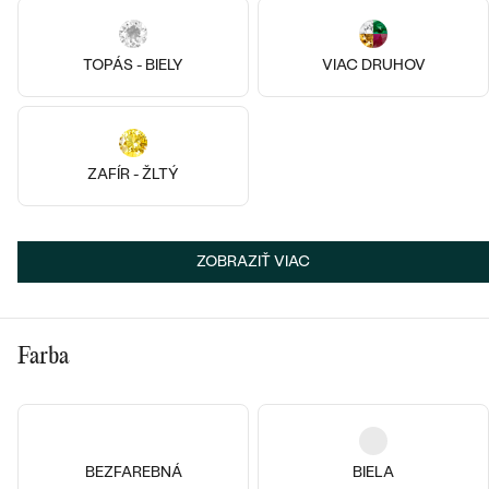
14k
14k
14k
TOPÁS - BIELY
VIAC DRUHOV
Striebro, Jantár
14k biele zlato, Citrín
Emery
Rollie
€ 389
od € 679
ZAFÍR - ŽLTÝ
Bestsellery
ZOBRAZIŤ VIAC
OBJAVIŤ
Farba
14k
14k
14k
14k
14k
14k
BEZFAREBNÁ
BIELA