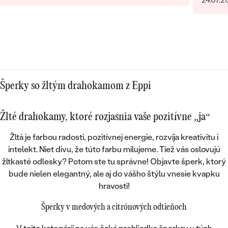
bola vždy veľmi milá, ochotná a trpezlivá pri
našej voľbe. Vo všetkom nám pomohla a hľadala
riešenia na naše požiadavky. Promtne reagovala
na všetky naše otázky. Aj keď bola moja obrúčka
zo zákazkovej výroby a videla som ju v
skutočnosti až doma po doručení, bola taká
dokonalá, ako som si predstavovala. Za nás
10/10.
Šperky so žltým drahokamom z Eppi
Žlté drahokamy, ktoré rozjasnia vaše pozitívne „ja“
Žltá je farbou
radosti, pozitívnej energie, rozvíja kreativitu i
intelekt
. Niet divu, že túto farbu milujeme. Tiež vás oslovujú
žltkasté odlesky? Potom ste tu správne! Objavte šperk, ktorý
bude nielen elegantný, ale aj
do vášho štýlu vnesie kvapku
hravosti!
Šperky v medových a citrónových odtieňoch