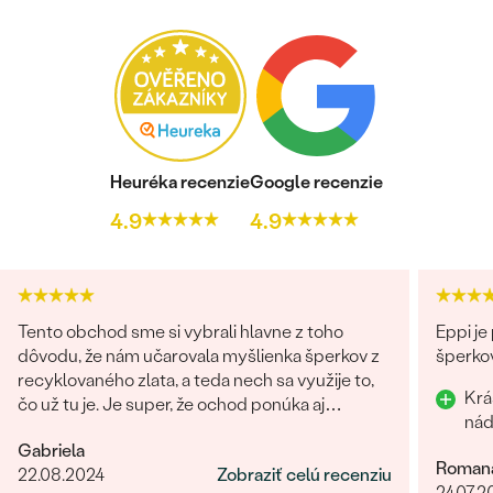
Heuréka recenzie
Google recenzie
4.9
4.9
Tento obchod sme si vybrali hlavne z toho
Eppi je
dôvodu, že nám učarovala myšlienka šperkov z
šperkov
recyklovaného zlata, a teda nech sa využije to,
Krá
čo už tu je. Je super, že ochod ponúka aj
možnosť vybrať si lab-grown diamanty
Gabriela
namiesto prírodných. Čo sa týka showroomu v
Roman
22.08.2024
Zobraziť celú recenziu
Bratislave, môžem len odporúčať. Pani Marianna
24.07.2