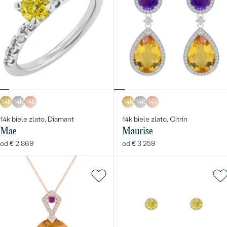
14k
14k
14k
14k
14k
14k
14k biele zlato, Diamant
14k biele zlato, Citrín
Mae
Maurise
od € 2 869
od € 3 259