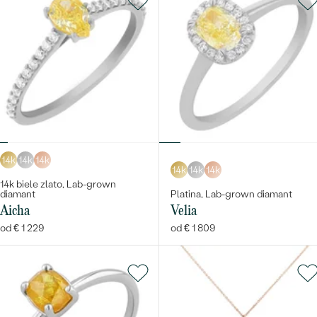
14k
14k
14k
14k
14k
14k
14k biele zlato, Lab-grown
diamant
Platina, Lab-grown diamant
Aicha
Velia
od € 1 229
od € 1 809