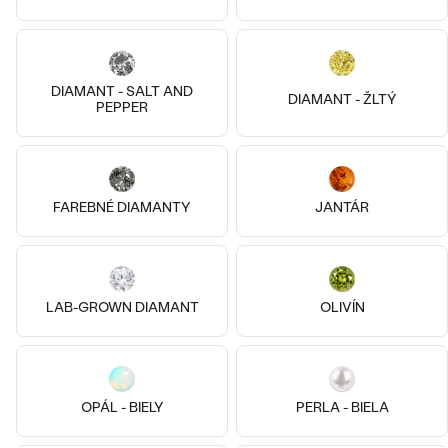
Najpredávanejšie
PODĽA TVARU DRAHOKAMU
Najpredávanejšie
náušnice
NA MIERU
prstene
DIAMANT - SALT AND
DIAMANT - ŽLTÝ
PEPPER
Personalizované
14k
14k
14k
Striebro, Jantár
DIAMANTY
Ele
14k žlté zlato, Diamant
PREZRIEŤ
prívesky
€ 259
Samante
PREZRIEŤ
SKLADOM
€ 379
FAREBNÉ DIAMANTY
JANTÁR
Wave kolekcia
OBJAVIŤ
LAB-GROWN DIAMANT
OLIVÍN
OBJAVIŤ
OPÁL - BIELY
PERLA - BIELA