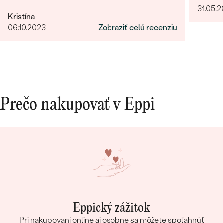
31.05.
Kristína
06.10.2023
Zobraziť celú recenziu
Prečo nakupovať v Eppi
Eppický zážitok
Pri nakupovaní online aj osobne sa môžete spoľahnúť