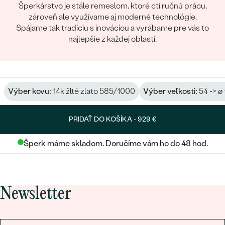
Šperkárstvo je stále remeslom, ktoré ctí ručnú prácu,
zároveň ale využívame aj moderné technológie.
Spájame tak tradíciu s inováciou a vyrábame pre vás to
najlepšie z každej oblasti.
Výber kovu:
14k žlté zlato 585/1000
Výber veľkosti:
54 -> ø
PRIDAŤ DO KOŠÍKA -
929 €
Šperk máme skladom. Doručíme vám ho do 48 hod.
Newsletter