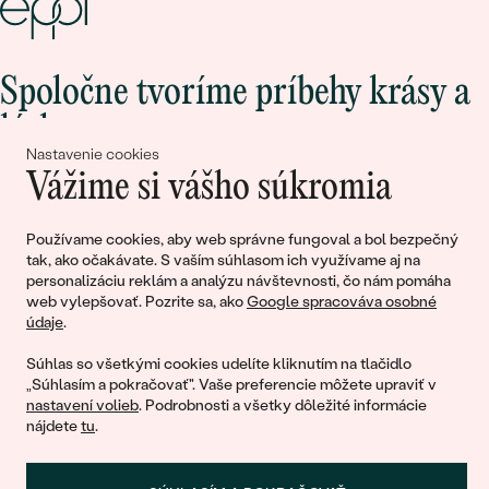
Spoločne tvoríme príbehy krásy a
lásky
Nastavenie cookies
Vážime si vášho súkromia
Pripojte sa k nám!
Používame cookies, aby web správne fungoval a bol bezpečný
tak, ako očakávate. S vaším súhlasom ich využívame aj na
personalizáciu reklám a analýzu návštevnosti, čo nám pomáha
web vylepšovať. Pozrite sa, ako
Google spracováva osobné
údaje
.
Súhlas so všetkými cookies udelíte kliknutím na tlačidlo
„Súhlasím a pokračovať". Vaše preferencie môžete upraviť v
nastavení volieb
. Podrobnosti a všetky dôležité informácie
© 2011 - 2026, Eppi.sk
nájdete
tu
.