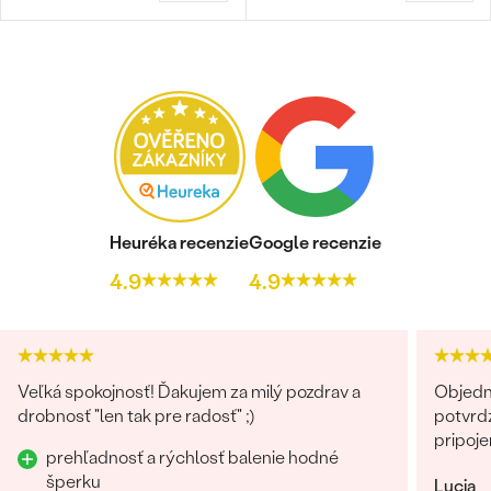
Heuréka recenzie
Google recenzie
4.9
4.9
Veľká spokojnosť! Ďakujem za milý pozdrav a
Objedn
drobnosť "len tak pre radosť" ;)
potvrdz
pripoje
prehľadnosť a rýchlosť balenie hodné
šperku
Lucia