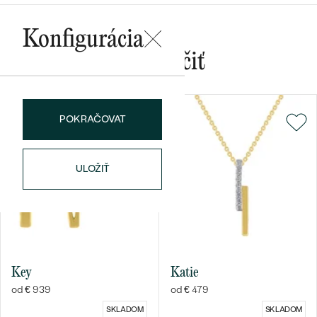
Konfigurácia
Mohlo by sa vám páčiť
Bestsellery
POKRAČOVAT
ULOŽIŤ
OBJAVIŤ
Key
Katie
od € 939
od € 479
SKLADOM
SKLADOM