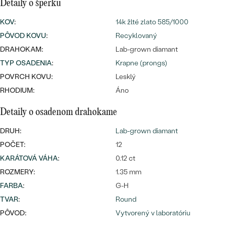
Najpredávanejšie
Detaily o šperku
Najpredávanejšie
PODĽA TVARU DRAHOKAMU
KOV
:
14k žlté zlato 585/1000
náušnice
PÔVOD KOVU
:
Recyklovaný
NA MIERU
prstene
DRAHOKAM:
Lab-grown diamant
Personalizované
TYP OSADENIA
:
Krapne (prongs)
DIAMANTY
PREZRIEŤ
POVRCH KOVU:
Lesklý
prívesky
RHODIUM:
Áno
PREZRIEŤ
Detaily o osadenom drahokame
DRUH:
Lab-grown diamant
OBJAVIŤ
Wave kolekcia
POČET:
12
KARÁTOVÁ VÁHA
:
0.12 ct
ROZMERY:
1.35 mm
FARBA
:
G-H
OBJAVIŤ
TVAR
:
Round
PÔVOD:
Vytvorený v laboratóriu