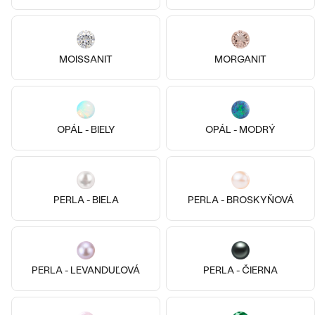
Najpredávanejšie
PODĽA TVARU DRAHOKAMU
Najpredávanejšie
náušnice
NA MIERU
MOISSANIT
MORGANIT
prstene
Personalizované
DIAMANTY
PREZRIEŤ
prívesky
Striebro, Bez kameňa
OPÁL - BIELY
OPÁL - MODRÝ
Malý princ
PREZRIEŤ
Striebro, Bez kameňa
€ 109
Lupe
SKLADOM
€ 159
Wave kolekcia
OBJAVIŤ
PERLA - BIELA
PERLA - BROSKYŇOVÁ
OBJAVIŤ
PERLA - LEVANDUĽOVÁ
PERLA - ČIERNA