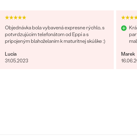
Objednávka bola vybavená expresne rýchlo, s
Krá
potvrdzujúcim telefonátom od Eppi a s
par
pripojeným blahoželaním k maturitnej skúške :)
mal
Lucia
Marek
31.05.2023
16.06.