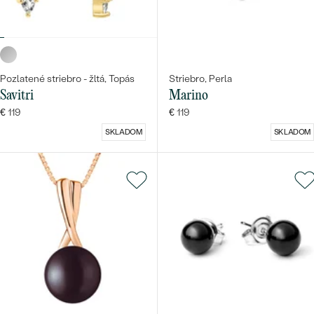
Pozlatené striebro - žltá, Topás
Striebro, Perla
Savitri
Marino
€ 119
€ 119
SKLADOM
SKLADOM