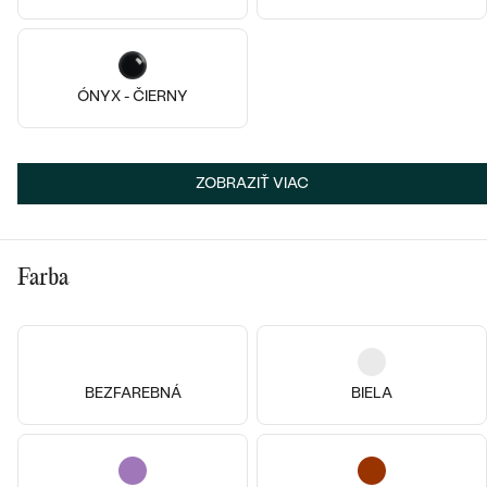
14k
ÓNYX - ČIERNY
14k žlté zlato, Perla
Pozlatené striebro - žltá, Zirkón
Abira
Hanna
€ 149
€ 99
ZOBRAZIŤ VIAC
SKLADOM
SKLADOM
Farba
BEZFAREBNÁ
BIELA