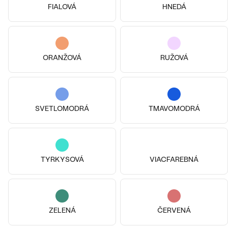
FIALOVÁ
HNEDÁ
Pozlatené striebro - žltá, Perla
Pozlatené striebro - žltá, Zirkón
Lovie
Hedvika
€ 89
€ 109
ORANŽOVÁ
RUŽOVÁ
SKLADOM
SKLADOM
SVETLOMODRÁ
TMAVOMODRÁ
TYRKYSOVÁ
VIACFAREBNÁ
ZELENÁ
ČERVENÁ