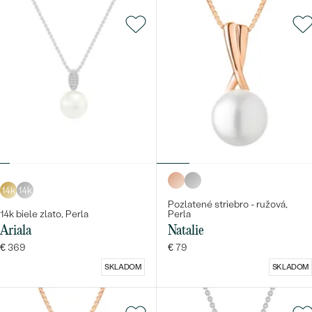
14k
14k
Pozlatené striebro - ružová,
14k biele zlato, Perla
Perla
Ariala
Natalie
€ 369
€ 79
SKLADOM
SKLADOM