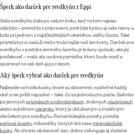
Šperk ako darček pre svedkyňu z Eppi
Vaša svedkyňa stála po vašom boku, keď na tom najviac
záležalo – pomohla s prípravami, podržala kyticu aj vaše nervy a
bola pri jednom z najdôležitejších okamihov vášho života. Také
priateľstvo si zaslúži niečo trvácnejšie než len kvety. Darček pre
svedkyňu v podobe jemného šperku je krásny spôsob, ako jej
poďakovať – malá, ale osobná pamiatka, ktorú bude nosiť a
spomínať na váš deň aj po rokoch.
Aký šperk vybrať ako darček pre svedkyňu
Najlepšie sa hodia kúsky, ktoré sú decentné, nositeľné každý
deň a nie príliš nápadné – také, čo sa jednoducho páčia. Siahnite
po jemných
príveskoch a náhrdelníkoch
, drobných
náušniciach
alebo subtílnom
náramku
, ktorý je obľúbeným a tradičným
darčekom pre svedkyňu. Romantickejšie povahy potešia
perlové šperky
, milovníčky čistých línií zase
minimalistické
kúsky
. Ak chcete obdarovať viac, dobre zafunguje aj zladená