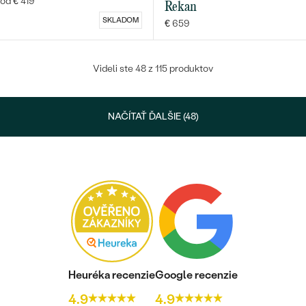
od € 419
Rekan
SKLADOM
€ 659
Videli ste 48 z 115 produktov
NAČÍTAŤ ĎALŠIE (48)
Heuréka recenzie
Google recenzie
4.9
4.9