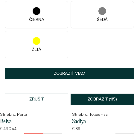
Pozlatené striebro - žltá,
Pozlatené striebro - ružová,
Mesačný
Diamant
Telma
Shona
ČIERNA
ŠEDÁ
€ 89
€ 398
€ 368
SKLADOM
VÝPREDAJ
SKLADOM
ŽLTÁ
ZOBRAZIŤ VIAC
ZRUŠIŤ
ZOBRAZIŤ (115)
Striebro, Perla
Striebro, Topás - šv.
Belva
Sadiya
€ 49
€ 44
€ 89