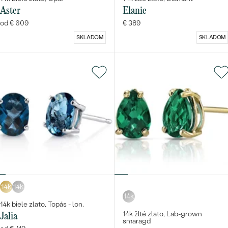
Aster
Elanie
od € 609
€ 389
SKLADOM
SKLADOM
14k
14k
14k
14k biele zlato, Topás - lon.
14k žlté zlato, Lab-grown
Jalia
smaragd