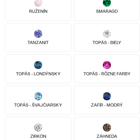
RUŽENÍN
SMARAGD
Pozlatené striebro - ružová,
TANZANIT
TOPÁS - BIELY
Diamant
Striebro, Korál
Bestsellery
Meri
Belva
od € 139
€ 49
SKLADOM
SKLADOM
TOPÁS - LONDÝNSKY
TOPÁS - RÔZNE FARBY
OBJAVIŤ
TOPÁS - ŠVAJČIARSKY
ZAFÍR - MODRÝ
ZIRKÓN
ZÁHNEDA