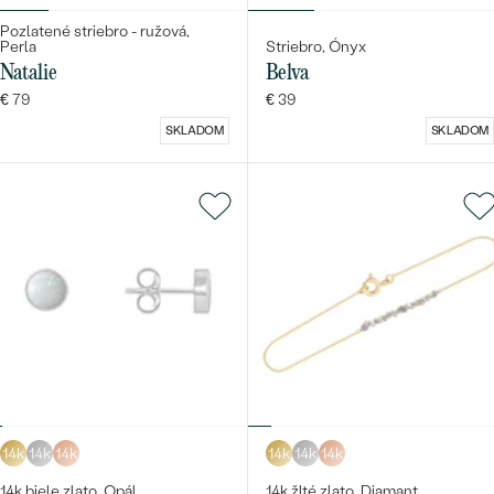
Pozlatené striebro - ružová,
Perla
Striebro, Ónyx
Natalie
Belva
€ 79
€ 39
SKLADOM
SKLADOM
14k
14k
14k
14k
14k
14k
14k biele zlato, Opál
14k žlté zlato, Diamant