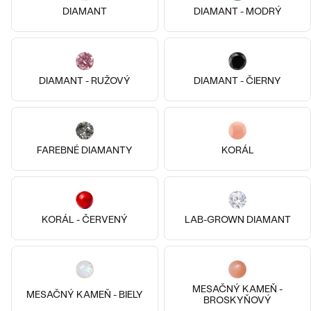
LUXUSNÉ
DIAMANT
DIAMANT - MODRÝ
DRAHOKAM
CENOVO DOSTUPNÉ
S DRAHOKAMAMI
LUXUSNÉ
S LAB GROWN DIAMANTMI
PODĽA MATERIÁLU
Najpredávanejšie
DIAMANT - RUŽOVÝ
DIAMANT - ČIERNY
ZLATO
S PERLAMI
svadobné
PLATINA
PODĽA ŠTÝLU
obrúčky
14k
14k
14k
Striebro, Bez kameňa
FAREBNÉ DIAMANTY
KORÁL
STRIEBRO
Malý princ
PERSONALIZOVANÉ
14k ružové zlato, Bez kameňa
€ 109
Barr
SYMBOLICKÉ
SKLADOM
€ 349
PREZRIEŤ
KORÁL - ČERVENÝ
LAB-GROWN DIAMANT
MINIMALISTICKÉ
PODĽA PRÍLEŽITOSTI
MESAČNÝ KAMEŇ -
MESAČNÝ KAMEŇ - BIELY
PODĽA FARBY
BROSKYŇOVÝ