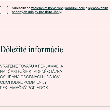
Súhlasím so
zasielaním komerčnej komunikácie
a
spracovaním
osobných údajov pre tieto účely
.
Dôležité informácie
VRÁTENIE TOVARU A REKLAMÁCIA
NAJČASTEJŠIE KLADENÉ OTÁZKY
OCHRANA OSOBNÝCH ÚDAJOV
OBCHODNÉ PODMIENKY
REKLAMAČNÝ PORIADOK