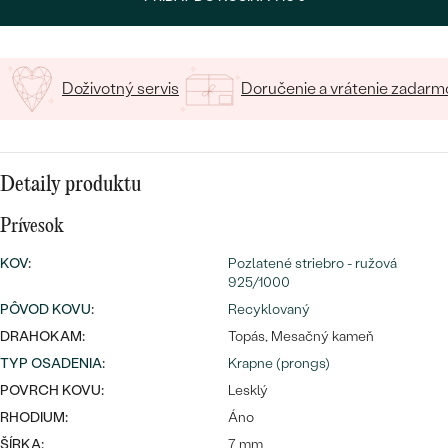
SALT AND PEPPER DIAMANT
LUXUSNÉ
CENOVO DOSTUPNÉ
S DRAHOKAMAMI
DRAHOKAM
LUXUSNÉ
S LAB GROWN DIAMANTMI
Doživotný servis
Doručenie a vrátenie zadarm
Najpredávanejšie
PODĽA MATERIÁLU
S PERLAMI
svadobné
ZLATO
Detaily produktu
obrúčky
PODĽA ŠTÝLU
PLATINA
Prívesok
PERSONALIZOVANÉ
STRIEBRO
KOV
:
Pozlatené striebro - ružová
925/1000
SYMBOLICKÉ
PREZRIEŤ
PÔVOD KOVU
:
Recyklovaný
MINIMALISTICKÉ
DRAHOKAM:
Topás, Mesačný kameň
TYP OSADENIA
:
Krapne (prongs)
PODĽA PRÍLEŽITOSTI
POVRCH KOVU:
Lesklý
RHODIUM:
Áno
PODĽA FARBY
ŠÍRKA:
7 mm