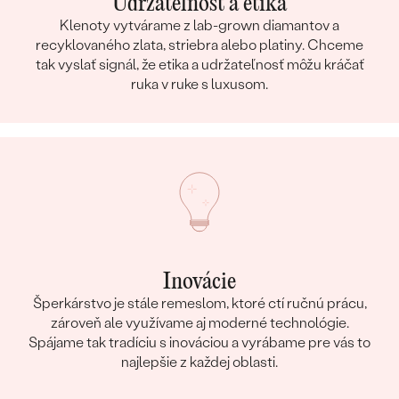
Udržateľnosť a etika
Klenoty vytvárame z lab-grown diamantov a
recyklovaného zlata, striebra alebo platiny. Chceme
tak vyslať signál, že etika a udržateľnosť môžu kráčať
ruka v ruke s luxusom.
Inovácie
Šperkárstvo je stále remeslom, ktoré ctí ručnú prácu,
zároveň ale využívame aj moderné technológie.
Spájame tak tradíciu s inováciou a vyrábame pre vás to
najlepšie z každej oblasti.