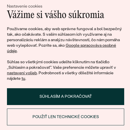
lásky
Nastavenie cookies
Vážime si vášho súkromia
Pripojte sa k nám!
Používame cookies, aby web správne fungoval a bol bezpečný
tak, ako očakávate. S vaším súhlasom ich využívame aj na
personalizáciu reklám a analýzu návštevnosti, čo nám pomáha
web vylepšovať. Pozrite sa, ako
Google spracováva osobné
údaje
.
Súhlas so všetkými cookies udelíte kliknutím na tlačidlo
„Súhlasím a pokračovať". Vaše preferencie môžete upraviť v
nastavení volieb
. Podrobnosti a všetky dôležité informácie
© 2011 - 2026, Eppi.sk
nájdete
tu
.
SÚHLASÍM A POKRAČOVAŤ
POUŽIŤ LEN TECHNICKÉ COOKIES
ZĽAVA NA PRVÝ NÁKUP
Nákupný košík