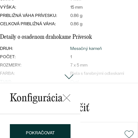
Najpredávanejšie
VÝŠKA:
15 mm
Najpredávanejšie
PODĽA TVARU DRAHOKAMU
náušnice
PRIBLIŽNÁ VÁHA PRÍVESKU:
0.86 g
CELKOVÁ PRIBLIŽNÁ VÁHA:
0.86 g
NA MIERU
prstene
Personalizované
Detaily o osadenom drahokame Prívesok
DIAMANTY
PREZRIEŤ
DRUH:
Mesačný kameň
prívesky
PREZRIEŤ
POČET:
1
ROZMERY:
7 x 5 mm
FARBA:
Biela s farebnými odleskami
OBJAVIŤ
TVAR
:
Oval
Wave kolekcia
PÔVOD:
Prírodný
Konfigurácia
Postranné drahokamy Prívesok
Mohlo by sa vám páčiť
DRUH:
Topás
OBJAVIŤ
POČET:
3
ROZMERY:
1.75 mm
POKRAČOVAT