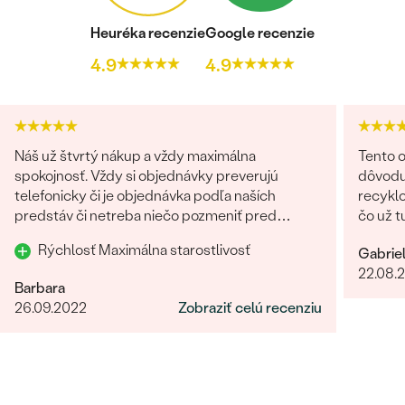
DRUH:
Mesačný kameň
POČET:
2
Heuréka recenzie
Google recenzie
ROZMERY:
7 x 5 mm
4.9
4.9
FARBA:
Biela s farebnými odleskami
TVAR
:
Oval
PÔVOD:
Prírodný
Náš už štvrtý nákup a vždy maximálna
Tento o
Postranné drahokamy Náušnice
spokojnosť. Vždy si objednávky preverujú
dôvodu
telefonicky či je objednávka podľa naších
recyklo
DRUH:
Topás
predstáv či netreba niečo pozmeniť pred
čo už t
POČET:
6
odoslaním. Odporúčam každému.
možnos
ROZMERY:
1.75 mm
Rýchlosť Maximálna starostlivosť
Gabrie
namiesto príro
22.08.
TVAR
:
Round
Bratisl
Barbara
bola vž
FARBA:
Biela
26.09.2022
Zobraziť celú recenziu
našej 
PÔVOD:
Prírodný
riešeni
na všetky naše 
zo záka
skutočn