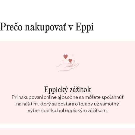
dokonal
10/10.
Prečo nakupovať v Eppi
Eppický zážitok
Pri nakupovaní online aj osobne sa môžete spoľahnúť
na náš tím, ktorý sa postará o to, aby už samotný
výber šperku bol eppickým zážitkom.