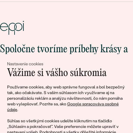
Spoločne tvoríme príbehy krásy a
lásky
Nastavenie cookies
Vážime si vášho súkromia
Pripojte sa k nám!
Používame cookies, aby web správne fungoval a bol bezpečný
tak, ako očakávate. S vaším súhlasom ich využívame aj na
personalizáciu reklám a analýzu návštevnosti, čo nám pomáha
web vylepšovať. Pozrite sa, ako
Google spracováva osobné
údaje
.
Súhlas so všetkými cookies udelíte kliknutím na tlačidlo
„Súhlasím a pokračovať". Vaše preferencie môžete upraviť v
nastavení volieb
. Podrobnosti a všetky dôležité informácie