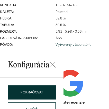
Najpredávanejšie
RUNDISTA:
Thin to Medium
Najpredávanejšie
PODĽA TVARU DRAHOKAMU
náušnice
KALETA:
Pointed
HĹBKA:
59.8 %
NA MIERU
prstene
TABUĽA:
59.5 %
Personalizované
DIAMANTY
ROZMERY:
5.92 - 5.98 x 3.56 mm
PREZRIEŤ
LASEROVÁ INSKRIPCIA:
Áno
prívesky
PÔVOD:
Vytvorený v laboratóriu
PREZRIEŤ
Konfigurácia
OBJAVIŤ
Wave kolekcia
OBJAVIŤ
POKRAČOVAT
Heuréka recenzie
Google recenzie