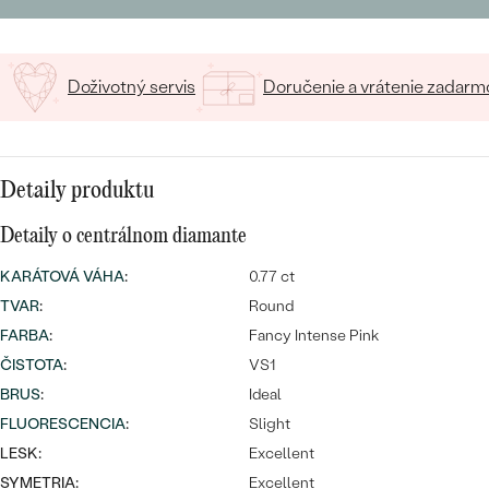
SALT AND PEPPER DIAMANT
LUXUSNÉ
CENOVO DOSTUPNÉ
S DRAHOKAMAMI
DRAHOKAM
Doživotný servis
Doručenie a vrátenie zadarm
LUXUSNÉ
S LAB GROWN DIAMANTMI
Najpredávanejšie
PODĽA MATERIÁLU
S PERLAMI
svadobné
ZLATO
Detaily produktu
obrúčky
PODĽA ŠTÝLU
PLATINA
Detaily o centrálnom diamante
PERSONALIZOVANÉ
STRIEBRO
KARÁTOVÁ VÁHA
:
0.77 ct
TVAR
:
Round
SYMBOLICKÉ
PREZRIEŤ
FARBA
:
Fancy Intense Pink
ČISTOTA
MINIMALISTICKÉ
:
VS1
BRUS
:
Ideal
PODĽA PRÍLEŽITOSTI
FLUORESCENCIA
:
Slight
LESK:
Excellent
PODĽA FARBY
SYMETRIA:
Excellent