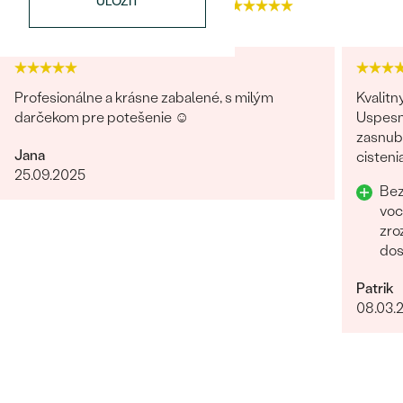
ULOŽIŤ
4.9
4.9
Profesionálne a krásne zabalené, s milým
Kvalitn
darčekom pre potešenie ☺️
Uspesn
Bestsellery
zasnubn
Jana
cisteni
25.09.2025
Odpor
Bez
voc
OBJAVIŤ
zro
dos
Rych
Patrik
lud
08.03.