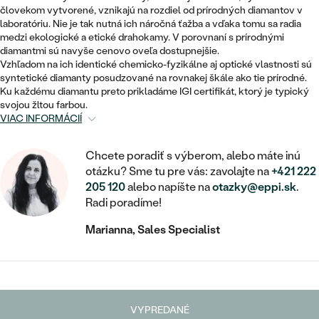
STATEMENT
ZAČAŤ S DIAMANTOM
RUČNE RYTÉ
DETSKÉ
človekom vytvorené, vznikajú na rozdiel od prírodných diamantov v
MEDAILÓNY
DETSKÉ ŠPERKY
laboratóriu. Nie je tak nutná ich náročná ťažba a vďaka tomu sa radia
PEČATNÉ
ZAČAŤ S LABGROWN DIAMANTOM
medzi ekologické a etické drahokamy. V porovnaní s prírodnými
S VÝPLŇOU
PIERCING
diamantmi sú navyše cenovo oveľa dostupnejšie.
RETIAZKY
BROŠNE
Vzhľadom na ich identické chemicko-fyzikálne aj optické vlastnosti sú
PERSONALIZOVANÉ
ZAČAŤ S FAREBNÝM DIAMANTOM
SVADOBNÉ SETY
syntetické diamanty posudzované na rovnakej škále ako tie prírodné.
V TVARE SRDCA
DOPLNKY
PODĽA DRAHOKAMU
Ku každému diamantu preto prikladáme IGI certifikát, ktorý je typický
svojou žltou farbou.
PODĽA DRAHOKAMU
PODĽA DRAHOKAMU
S DIAMANTMI
VIAC INFORMÁCIÍ
PODĽA CENY
SO ZVIERATAMI
PODĽA MATERIÁLU
S DIAMANTMI
DIAMANT
CENOVO DOSTUPNÉ
S DRAHOKAMAMI
Chcete poradiť s výberom, alebo máte inú
ZLATÉ
PODĽA DRAHOKAMU
otázku? Sme tu pre vás: zavolajte na
+421 222
S DRAHOKAMAMI
LAB GROWN DIAMANT
LUXUSNÉ
S PERLAMI
205 120
alebo napíšte na
otazky@eppi.sk
.
S DIAMANTMI
STRIEBORNÉ
Radi poradíme!
S PERLAMI
MOISSANIT
Marianna, Sales Specialist
S DRAHOKAMAMI
PLATINOVÉ
PODĽA CENY
FAREBNÝ DIAMANT
PODĽA CENY
CENOVO DOSTUPNÉ
S PERLAMI
PODĽA DRAHOKAMU
ČIERNY DIAMANT
CENOVO DOSTUPNÉ
LUXUSNÉ
S DIAMANTMI
VYPREDANÉ
PODĽA CENY