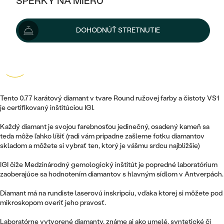
ŠPERKY NA MIERU
3 183 €
KOMBINOVANÉ ZLATO
STRIEBORNÉ
POSTRANNÉ DRAHOKAMY
ZLATÉ
VÝPREDAJ
VÝPREDAJ
Možnosti doručenia
DOHODNÚŤ STRETNUTIE
PLATINOVÉ
HALO
PODĽA ŠTÝLU
STRIEBORNÉ
ŠPERKY ČO POMÁHAJÚ
PODĽA MATERIÁLU
JEDNODUCHÉ
TRI DRAHOKAMY
4.9
710 recenzií
PLATINOVÉ
PODĽA ŠTÝLU
ZLATÉ
PODĽA TYPU
BEZ KAMEŇA
NAPICHOVACIE
VINTAGE
NÁUŠNICE
STRIEBORNÉ
Tento 0.77 karátový diamant v tvare Round ružovej farby a čistoty VS1
PODĽA ŠTÝLU
ETERNITY
je certifikovaný inštitúciou IGI.
KRUHOVÉ
SET ZÁSNUBNÉHO PRSTEŇA A
SOLITÉR
PRSTENE
PLATINOVÉ
OBRÚČOK
Každý diamant je svojou farebnosťou jedinečný, osadený kameň sa
VYKROJENÉ
MINIMALISTICKÉ
teda môže ľahko líšiť (radi vám prípadne zašleme fotku diamantov
NARODENIE DIEŤAŤA
PRÍVESKY
skladom a môžete si vybrať ten, ktorý je vášmu srdcu najbližšie)
NETRADIČNÉ
VINTAGE
PODĽA ŠTÝLU
VISIACE
IGI čiže Medzinárodný gemologický inštitút je popredné laboratórium
PERSONALIZOVANÉ
NÁRAMKY
zaoberajúce sa hodnotením diamantov s hlavným sídlom v Antverpách.
ETERNITY
NETRADIČNÉ
ZOSTAVTE SI PRSTEŇ
SOLITÉR
SO ZNAMENÍM ZVEROKRUHU
SETY
Diamant má na rundiste laserovú inskripciu, vďaka ktorej si môžete pod
MINIMALISTICKÉ
ZAČAŤ S PRSTEŇOM
TEPANÉ
mikroskopom overiť jeho pravosť.
V TVARE SRDCA
MINIMALISTICKÉ
PÁNSKE ŠPERKY
Laboratórne vytvorené diamanty, známe aj ako umelé, syntetické či