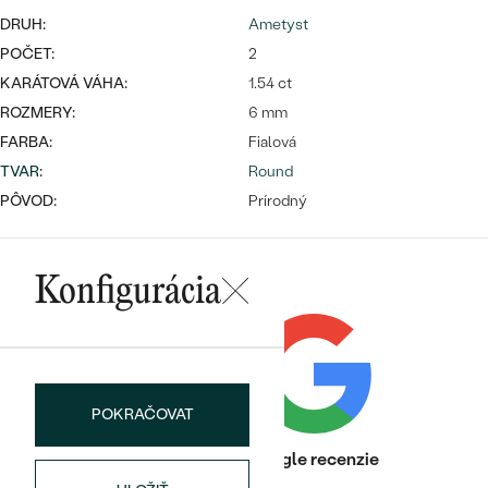
Najpredávanejšie
DRUH:
Ametyst
Najpredávanejšie
PODĽA TVARU DRAHOKAMU
náušnice
POČET:
2
KARÁTOVÁ VÁHA:
1.54 ct
NA MIERU
prstene
ROZMERY:
6 mm
Personalizované
DIAMANTY
FARBA:
Fialová
PREZRIEŤ
TVAR
:
Round
prívesky
PREZRIEŤ
PÔVOD:
Prírodný
Konfigurácia
OBJAVIŤ
Wave kolekcia
OBJAVIŤ
POKRAČOVAT
Heuréka recenzie
Google recenzie