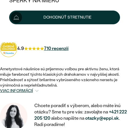
ŠPERKY NA MIERU
KOMBINOVANÉ ZLATO
STRIEBORNÉ
Možnosti doručenia
POSTRANNÉ DRAHOKAMY
ZLATÉ
VÝPREDAJ
VÝPREDAJ
DOHODNÚŤ STRETNUTIE
PLATINOVÉ
HALO
PODĽA ŠTÝLU
STRIEBORNÉ
ŠPERKY ČO POMÁHAJÚ
336 €
s kódom
SUN10
.
PODĽA MATERIÁLU
JEDNODUCHÉ
TRI DRAHOKAMY
PLATINOVÉ
PODĽA ŠTÝLU
ZLATÉ
PODĽA TYPU
BEZ KAMEŇA
4.9
710 recenzií
NAPICHOVACIE
VINTAGE
NÁUŠNICE
STRIEBORNÉ
PODĽA ŠTÝLU
ETERNITY
KRUHOVÉ
SET ZÁSNUBNÉHO PRSTEŇA A
SOLITÉR
PRSTENE
Ametystové náušnice sú príjemnou voľbou pre aktívnu ženu, ktorá
PLATINOVÉ
OBRÚČOK
miluje farebnosť týchto klasických drahokamov v najvyššej akosti.
VYKROJENÉ
MINIMALISTICKÉ
Priehľadnosť a sýtosť brilantne vybrúseného vzácneho nerastu je
NARODENIE DIEŤAŤA
PRÍVESKY
NETRADIČNÉ
výnimočná a nepriehľadnuteľná.
VINTAGE
PODĽA ŠTÝLU
VISIACE
VIAC INFORMÁCIÍ
PERSONALIZOVANÉ
NÁRAMKY
ETERNITY
NETRADIČNÉ
ZOSTAVTE SI PRSTEŇ
SOLITÉR
Chcete poradiť s výberom, alebo máte inú
SO ZNAMENÍM ZVEROKRUHU
SETY
otázku? Sme tu pre vás: zavolajte na
+421 222
MINIMALISTICKÉ
ZAČAŤ S PRSTEŇOM
TEPANÉ
V TVARE SRDCA
205 120
alebo napíšte na
otazky@eppi.sk
.
MINIMALISTICKÉ
PÁNSKE ŠPERKY
Radi poradíme!