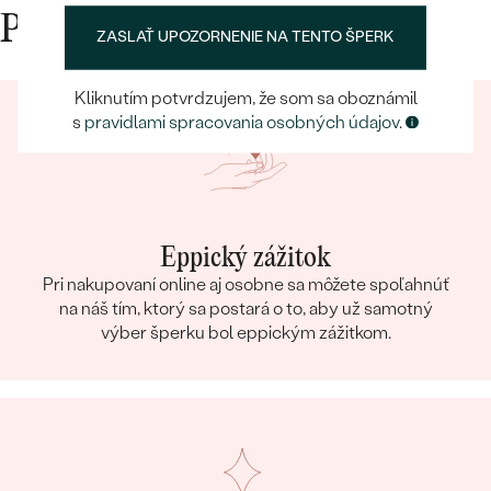
Prečo nakupovať v Eppi
ZASLAŤ UPOZORNENIE NA TENTO ŠPERK
Kliknutím potvrdzujem, že som sa oboznámil
s
pravidlami spracovania osobných údajov
.
Eppický zážitok
Pri nakupovaní online aj osobne sa môžete spoľahnúť
na náš tím, ktorý sa postará o to, aby už samotný
výber šperku bol eppickým zážitkom.