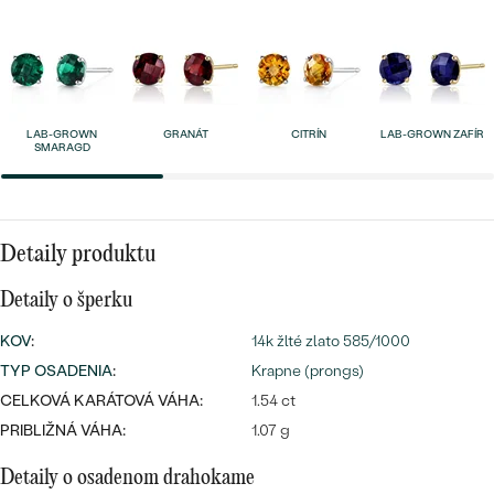
SALT AND PEPPER DIAMANT
LUXUSNÉ
CENOVO DOSTUPNÉ
S DRAHOKAMAMI
DRAHOKAM
LUXUSNÉ
S LAB GROWN DIAMANTMI
Najpredávanejšie
PODĽA MATERIÁLU
LAB-GROWN
GRANÁT
CITRÍN
LAB-GROWN ZAFÍR
S PERLAMI
SMARAGD
svadobné
ZLATO
obrúčky
PODĽA ŠTÝLU
PLATINA
Detaily produktu
PERSONALIZOVANÉ
STRIEBRO
Detaily o šperku
SYMBOLICKÉ
PREZRIEŤ
KOV
:
14k žlté zlato 585/1000
MINIMALISTICKÉ
TYP OSADENIA
:
Krapne (prongs)
CELKOVÁ KARÁTOVÁ VÁHA:
1.54 ct
PODĽA PRÍLEŽITOSTI
PRIBLIŽNÁ VÁHA:
1.07 g
PODĽA FARBY
Detaily o osadenom drahokame