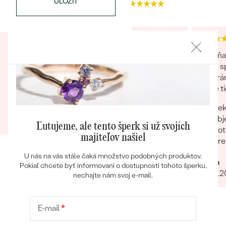
ULOŽIŤ
4.9
4.9
Perfektná komunikácia a proklientský prístup
Za mňa
obchodu. Som rád, že ešte aj v dnešnej dobe
tovar s
Bestsellery
takíto predajcovia existujú. Nayvše, prsteň sa
na strá
manželke veľmi páči a v budúcnosti tu určite
ktoré ti
radi znovu nakúpime :)
Pek
Marcel
obj
15.09.2023
Zobraziť celú recenziu
Ľutujeme, ale tento šperk si už svojích
OBJAVIŤ
Pot
majiteľov našiel
pre
U nás na vás stále čaká množstvo podobných produktov.
Mária
Pokiaľ chcete byť informovaní o dostupnosti tohoto šperku,
25.01.
nechajte nám svoj e-mail.
E-mail
*