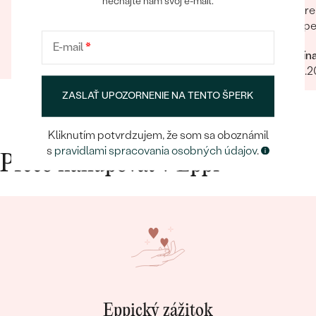
nechajte nám svoj e-mail.
pre
Úžasné! Ešte som sa s takým niečím nestretla...
šp
určite odporúčam
Mária
E-mail
*
Kristín
23.02.2024
Zobraziť celú recenziu
06.10.
ZASLAŤ UPOZORNENIE NA TENTO ŠPERK
Kliknutím potvrdzujem, že som sa oboznámil
s
pravidlami spracovania osobných údajov
.
Prečo nakupovať v Eppi
Eppický zážitok