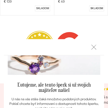
€ 139
€ 49
SKLADOM
SKLADOM
Bestsellery
OBJAVIŤ
Heuréka recenzie
Google recenzie
4.9
4.9
Ľutujeme, ale tento šperk si už svojích
majiteľov našiel
Krásny milý náhrdelník s príbehom. Ponuka
Veľká s
U nás na vás stále čaká množstvo podobných produktov.
výberu krabičky, balenia.... je milým
drobnos
Pokiaľ chcete byť informovaní o dostupnosti tohoto šperku,
prekvapením, plus ešte ďalší bonus prianie.