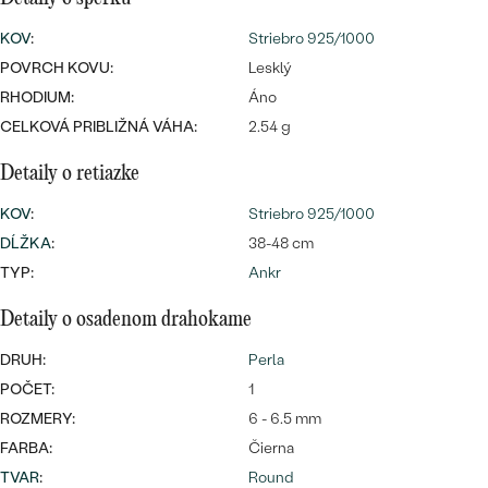
SALT AND PEPPER DIAMANT
LUXUSNÉ
CENOVO DOSTUPNÉ
KOV
:
S DRAHOKAMAMI
Striebro 925/1000
DRAHOKAM
POVRCH KOVU:
Lesklý
LUXUSNÉ
S LAB GROWN DIAMANTMI
RHODIUM:
Áno
Najpredávanejšie
PODĽA MATERIÁLU
CELKOVÁ PRIBLIŽNÁ VÁHA:
2.54 g
S PERLAMI
svadobné
ZLATO
Detaily o retiazke
obrúčky
KOV
:
Striebro 925/1000
PODĽA ŠTÝLU
PLATINA
DĹŽKA
:
38-48 cm
PERSONALIZOVANÉ
STRIEBRO
TYP:
Ankr
SYMBOLICKÉ
Detaily o osadenom drahokame
PREZRIEŤ
DRUH:
Perla
MINIMALISTICKÉ
POČET:
1
PODĽA PRÍLEŽITOSTI
ROZMERY:
6 - 6.5 mm
FARBA:
Čierna
PODĽA FARBY
TVAR
:
Round