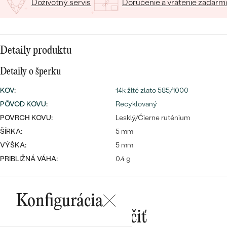
SALT AND PEPPER DIAMANT
Doživotný servis
Doručenie a vrátenie zadarm
LUXUSNÉ
CENOVO DOSTUPNÉ
S DRAHOKAMAMI
DRAHOKAM
LUXUSNÉ
S LAB GROWN DIAMANTMI
Najpredávanejšie
Detaily produktu
PODĽA MATERIÁLU
S PERLAMI
Detaily o šperku
svadobné
ZLATO
KOV
:
14k žlté zlato 585/1000
obrúčky
PODĽA ŠTÝLU
PLATINA
PÔVOD KOVU
:
Recyklovaný
POVRCH KOVU:
Lesklý/Čierne ruténium
PERSONALIZOVANÉ
STRIEBRO
ŠÍRKA:
5 mm
VÝŠKA:
SYMBOLICKÉ
5 mm
PREZRIEŤ
PRIBLIŽNÁ VÁHA:
0.4 g
MINIMALISTICKÉ
PODĽA PRÍLEŽITOSTI
Konfigurácia
Mohlo by sa vám páčiť
PODĽA FARBY