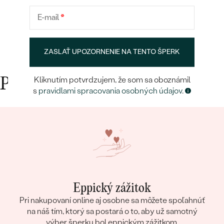
spokojnosť s tovarom aj prístupom.
E-mail
*
ZASLAŤ UPOZORNENIE NA TENTO ŠPERK
Kliknutím potvrdzujem, že som sa oboznámil
Prečo nakupovať v Eppi
s
pravidlami spracovania osobných údajov
.
Eppický zážitok
Pri nakupovaní online aj osobne sa môžete spoľahnúť
na náš tím, ktorý sa postará o to, aby už samotný
výber šperku bol eppickým zážitkom.