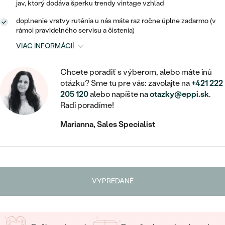
STATEMENT
ZAČAŤ S DIAMANTOM
RUČNE RYTÉ
jav, ktorý dodáva šperku trendy vintage vzhľad
DETSKÉ
MEDAILÓNY
DETSKÉ ŠPERKY
doplnenie vrstvy ruténia u nás máte raz ročne úplne zadarmo (v
PEČATNÉ
ZAČAŤ S LABGROWN DIAMANTOM
S VÝPLŇOU
PIERCING
rámci pravidelného servisu a čistenia)
RETIAZKY
BROŠNE
VIAC INFORMÁCIÍ
PERSONALIZOVANÉ
ZAČAŤ S FAREBNÝM DIAMANTOM
SVADOBNÉ SETY
V TVARE SRDCA
DOPLNKY
PODĽA DRAHOKAMU
Chcete poradiť s výberom, alebo máte inú
PODĽA DRAHOKAMU
otázku? Sme tu pre vás: zavolajte na
+421 222
PODĽA DRAHOKAMU
S DIAMANTMI
PODĽA CENY
SO ZVIERATAMI
205 120
alebo napíšte na
otazky@eppi.sk
.
PODĽA MATERIÁLU
S DIAMANTMI
DIAMANT
CENOVO DOSTUPNÉ
Radi poradíme!
S DRAHOKAMAMI
ZLATÉ
PODĽA DRAHOKAMU
Marianna, Sales Specialist
S DRAHOKAMAMI
LAB GROWN DIAMANT
LUXUSNÉ
S PERLAMI
S DIAMANTMI
STRIEBORNÉ
S PERLAMI
MOISSANIT
S DRAHOKAMAMI
PLATINOVÉ
PODĽA CENY
FAREBNÝ DIAMANT
VYPREDANÉ
PODĽA CENY
CENOVO DOSTUPNÉ
S PERLAMI
PODĽA DRAHOKAMU
ČIERNY DIAMANT
CENOVO DOSTUPNÉ
LUXUSNÉ
S DIAMANTMI
PODĽA CENY