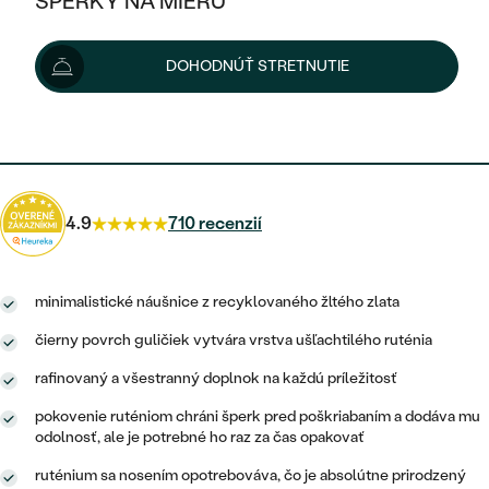
ŠPERKY NA MIERU
124 €
KOMBINOVANÉ ZLATO
STRIEBORNÉ
POSTRANNÉ DRAHOKAMY
ZLATÉ
VÝPREDAJ
VÝPREDAJ
Možnosti doručenia
DOHODNÚŤ STRETNUTIE
PLATINOVÉ
HALO
PODĽA ŠTÝLU
STRIEBORNÉ
ŠPERKY ČO POMÁHAJÚ
PODĽA MATERIÁLU
JEDNODUCHÉ
112 €
s kódom
SUN10
.
TRI DRAHOKAMY
PLATINOVÉ
PODĽA ŠTÝLU
ZLATÉ
PODĽA TYPU
BEZ KAMEŇA
NAPICHOVACIE
VINTAGE
NÁUŠNICE
STRIEBORNÉ
PODĽA ŠTÝLU
4.9
710 recenzií
ETERNITY
KRUHOVÉ
SET ZÁSNUBNÉHO PRSTEŇA A
SOLITÉR
PRSTENE
PLATINOVÉ
OBRÚČOK
VYKROJENÉ
MINIMALISTICKÉ
minimalistické náušnice z recyklovaného žltého zlata
NARODENIE DIEŤAŤA
PRÍVESKY
NETRADIČNÉ
VINTAGE
PODĽA ŠTÝLU
čierny povrch guličiek vytvára vrstva ušľachtilého ruténia
VISIACE
PERSONALIZOVANÉ
NÁRAMKY
rafinovaný a všestranný doplnok na každú príležitosť
ETERNITY
NETRADIČNÉ
ZOSTAVTE SI PRSTEŇ
SOLITÉR
SO ZNAMENÍM ZVEROKRUHU
SETY
pokovenie ruténiom chráni šperk pred poškriabaním a dodáva mu
MINIMALISTICKÉ
odolnosť, ale je potrebné ho raz za čas opakovať
ZAČAŤ S PRSTEŇOM
TEPANÉ
V TVARE SRDCA
MINIMALISTICKÉ
PÁNSKE ŠPERKY
ruténium sa nosením opotrebováva, čo je absolútne prirodzený