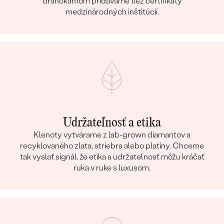
drahokamom pridávame tiež certifikáty
medzinárodných inštitúcií.
Udržateľnosť a etika
Klenoty vytvárame z lab-grown diamantov a
recyklovaného zlata, striebra alebo platiny. Chceme
tak vyslať signál, že etika a udržateľnosť môžu kráčať
ruka v ruke s luxusom.