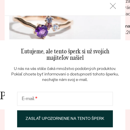
Úža
Krásne balenie extra rýchle doručenie
krá
nádherná kvalitná retiazka výborná cena
žia
Romana
Dagma
24.07.2025
Zobraziť celú recenziu
01.04.
Bestsellery
Ľutujeme, ale tento šperk si už svojích
majiteľov našiel
U nás na vás stále čaká množstvo podobných produktov.
OBJAVIŤ
Pokiaľ chcete byť informovaní o dostupnosti tohoto šperku,
nechajte nám svoj e-mail.
Prečo nakupovať v Eppi
E-mail
*
ZASLAŤ UPOZORNENIE NA TENTO ŠPERK