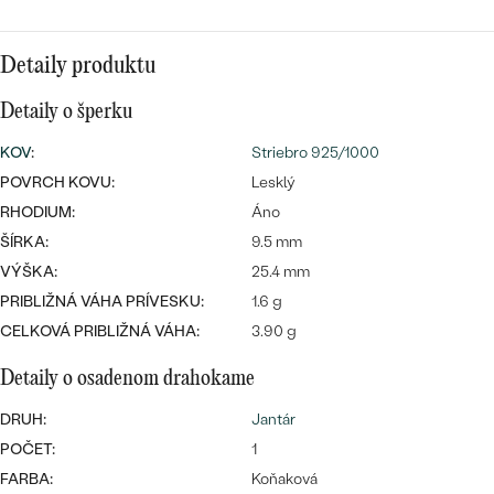
SALT AND PEPPER DIAMANT
LUXUSNÉ
CENOVO DOSTUPNÉ
S DRAHOKAMAMI
DRAHOKAM
Detaily produktu
LUXUSNÉ
S LAB GROWN DIAMANTMI
Najpredávanejšie
Detaily o šperku
PODĽA MATERIÁLU
S PERLAMI
KOV
:
Striebro 925/1000
svadobné
ZLATO
POVRCH KOVU:
Lesklý
RHODIUM:
Áno
obrúčky
PODĽA ŠTÝLU
PLATINA
ŠÍRKA:
9.5 mm
PERSONALIZOVANÉ
VÝŠKA:
25.4 mm
STRIEBRO
PRIBLIŽNÁ VÁHA PRÍVESKU:
1.6 g
SYMBOLICKÉ
PREZRIEŤ
CELKOVÁ PRIBLIŽNÁ VÁHA:
3.90 g
MINIMALISTICKÉ
Detaily o osadenom drahokame
DRUH:
Jantár
PODĽA PRÍLEŽITOSTI
POČET:
1
PODĽA FARBY
FARBA:
Koňaková