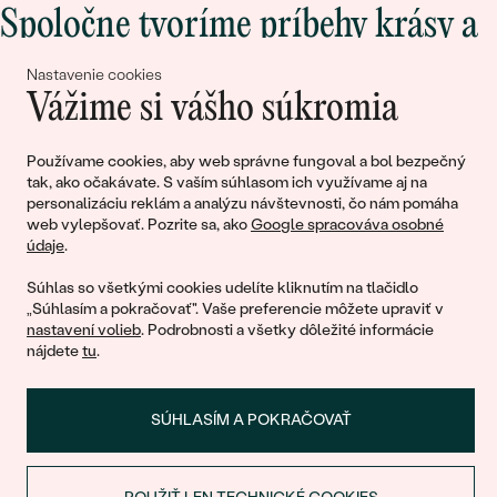
Spoločne tvoríme príbehy krásy a
lásky
Nastavenie cookies
Vážime si vášho súkromia
Pripojte sa k nám!
Používame cookies, aby web správne fungoval a bol bezpečný
tak, ako očakávate. S vaším súhlasom ich využívame aj na
personalizáciu reklám a analýzu návštevnosti, čo nám pomáha
web vylepšovať. Pozrite sa, ako
Google spracováva osobné
údaje
.
Súhlas so všetkými cookies udelíte kliknutím na tlačidlo
„Súhlasím a pokračovať". Vaše preferencie môžete upraviť v
nastavení volieb
. Podrobnosti a všetky dôležité informácie
© 2011 - 2026, Eppi.sk
nájdete
tu
.
SÚHLASÍM A POKRAČOVAŤ