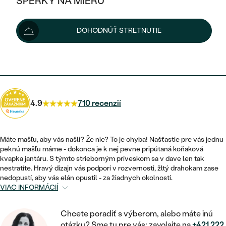
ŠPERKY NA MIERU
82 €
KOMBINOVANÉ ZLATO
STRIEBORNÉ
POSTRANNÉ DRAHOKAMY
ZLATÉ
VÝPREDAJ
VÝPREDAJ
Možnosti doručenia
DOHODNÚŤ STRETNUTIE
PLATINOVÉ
HALO
PODĽA ŠTÝLU
STRIEBORNÉ
ŠPERKY ČO POMÁHAJÚ
PODĽA MATERIÁLU
JEDNODUCHÉ
74 €
s kódom
SUN10
.
TRI DRAHOKAMY
PLATINOVÉ
PODĽA ŠTÝLU
ZLATÉ
PODĽA TYPU
BEZ KAMEŇA
NAPICHOVACIE
VINTAGE
NÁUŠNICE
STRIEBORNÉ
PODĽA ŠTÝLU
4.9
710 recenzií
ETERNITY
KRUHOVÉ
SET ZÁSNUBNÉHO PRSTEŇA A
SOLITÉR
PRSTENE
PLATINOVÉ
OBRÚČOK
VYKROJENÉ
MINIMALISTICKÉ
Máte mašľu, aby vás našli? Že nie? To je chyba! Našťastie pre vás jednu
NARODENIE DIEŤAŤA
PRÍVESKY
peknú mašľu máme - dokonca je k nej pevne pripútaná koňaková
NETRADIČNÉ
VINTAGE
PODĽA ŠTÝLU
kvapka jantáru. S týmto strieborným príveskom sa v dave len tak
VISIACE
PERSONALIZOVANÉ
nestratíte. Hravý dizajn vás podporí v rozvernosti, žltý drahokam zase
NÁRAMKY
ETERNITY
nedopustí, aby vás elán opustil - za žiadnych okolností.
NETRADIČNÉ
ZOSTAVTE SI PRSTEŇ
SOLITÉR
VIAC INFORMÁCIÍ
SO ZNAMENÍM ZVEROKRUHU
SETY
MINIMALISTICKÉ
ZAČAŤ S PRSTEŇOM
TEPANÉ
V TVARE SRDCA
Chcete poradiť s výberom, alebo máte inú
MINIMALISTICKÉ
PÁNSKE ŠPERKY
otázku? Sme tu pre vás: zavolajte na
+421 222