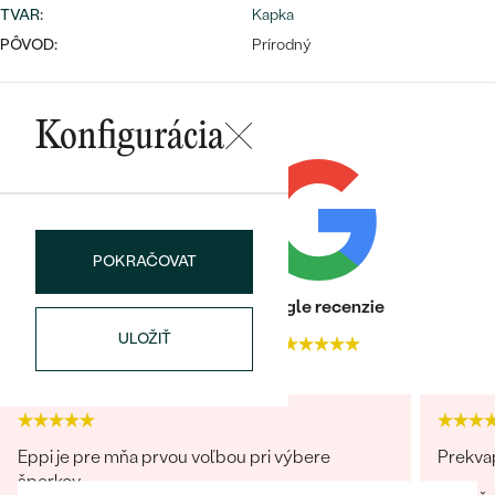
Najpredávanejšie
TVAR
:
Kapka
Najpredávanejšie
PODĽA TVARU DRAHOKAMU
PÔVOD:
Prírodný
náušnice
NA MIERU
prstene
Personalizované
Konfigurácia
DIAMANTY
PREZRIEŤ
prívesky
PREZRIEŤ
POKRAČOVAT
OBJAVIŤ
Wave kolekcia
Heuréka recenzie
Google recenzie
ULOŽIŤ
4.9
4.9
OBJAVIŤ
Eppi je pre mňa prvou voľbou pri výbere
Prekvap
šperkov.